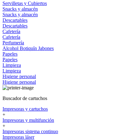
Servilletas y Cubiertos
Snacks y almacén
Snacks y almacén
Descartables
Descartables
Cafetería
Cafetería
Perfumería
Alcohol
Botiquín
Jabones
Papeles
Papeles
Limpieza
Limpieza
Higiene personal
Higiene personal
Buscador de cartuchos
Impresoras y cartuchos
+
Impresoras y multifunción
+
Impresoras sistema continuo
Impresoras láser