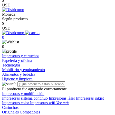
$
USD
Moneda
Según producto
$
USD
0
0
Impresoras y cartuchos
Papeleria y oficina
Tecnología
Mobiliario y equipamiento
Alimentos y bebidas
Higiene y limpieza
El producto fue agregado correctamente
Impresoras y multifunción
Impresoras sistema continuo
Impresoras láser
Impresoras inkjet
Impresoras color
Impresoras wifi
Ver más
Cartuchos
Originales
Compatibles