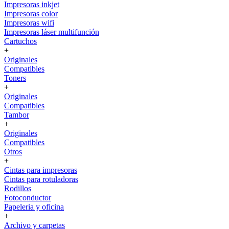
Impresoras inkjet
Impresoras color
Impresoras wifi
Impresoras láser multifunción
Cartuchos
+
Originales
Compatibles
Toners
+
Originales
Compatibles
Tambor
+
Originales
Compatibles
Otros
+
Cintas para impresoras
Cintas para rotuladoras
Rodillos
Fotoconductor
Papeleria y oficina
+
Archivo y carpetas