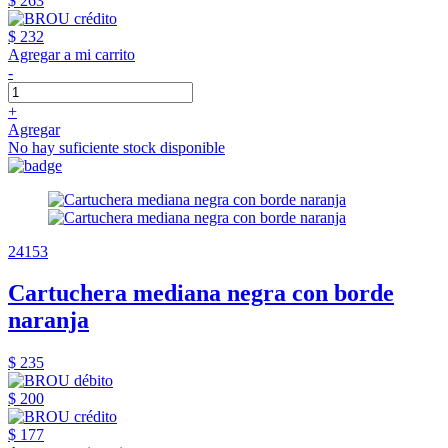
$ 263
$ 232
Agregar a mi carrito
-
+
Agregar
No hay suficiente stock disponible
24153
Cartuchera mediana negra con borde
naranja
$ 235
$ 200
$ 177