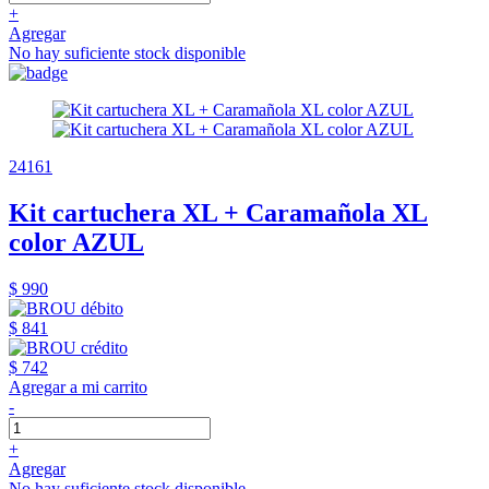
+
Agregar
No hay suficiente stock disponible
24161
Kit cartuchera XL + Caramañola XL
color AZUL
$ 990
$ 841
$ 742
Agregar a mi carrito
-
+
Agregar
No hay suficiente stock disponible