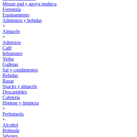
Mouse pad y apoya muñeca
Ferretería
Equipamiento
Alimentos y bebidas
+
Almacén
+
Aderezos
Café
Infusiones
Yerba
Galletas
Sal y condimentos
Bebidas
Bazar
Snacks y almacén
Descartables
Cafetería
Higiene y limpieza
+
Perfumería
+
Alcohol
Botiquín
Jabones