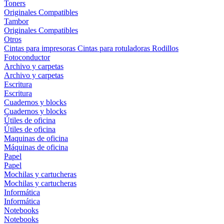
Toners
Originales
Compatibles
Tambor
Originales
Compatibles
Otros
Cintas para impresoras
Cintas para rotuladoras
Rodillos
Fotoconductor
Archivo y carpetas
Archivo y carpetas
Escritura
Escritura
Cuadernos y blocks
Cuadernos y blocks
Útiles de oficina
Útiles de oficina
Maquinas de oficina
Máquinas de oficina
Papel
Papel
Mochilas y cartucheras
Mochilas y cartucheras
Informática
Informática
Notebooks
Notebooks