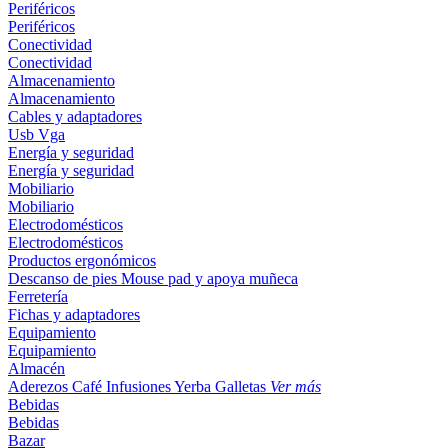
Periféricos
Periféricos
Conectividad
Conectividad
Almacenamiento
Almacenamiento
Cables y adaptadores
Usb
Vga
Energía y seguridad
Energía y seguridad
Mobiliario
Mobiliario
Electrodomésticos
Electrodomésticos
Productos ergonómicos
Descanso de pies
Mouse pad y apoya muñeca
Ferretería
Fichas y adaptadores
Equipamiento
Equipamiento
Almacén
Aderezos
Café
Infusiones
Yerba
Galletas
Ver más
Bebidas
Bebidas
Bazar