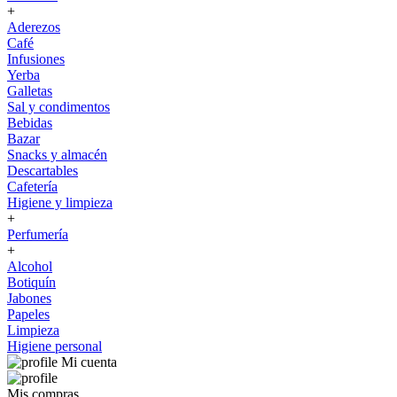
+
Aderezos
Café
Infusiones
Yerba
Galletas
Sal y condimentos
Bebidas
Bazar
Snacks y almacén
Descartables
Cafetería
Higiene y limpieza
+
Perfumería
+
Alcohol
Botiquín
Jabones
Papeles
Limpieza
Higiene personal
Mi cuenta
Mis compras