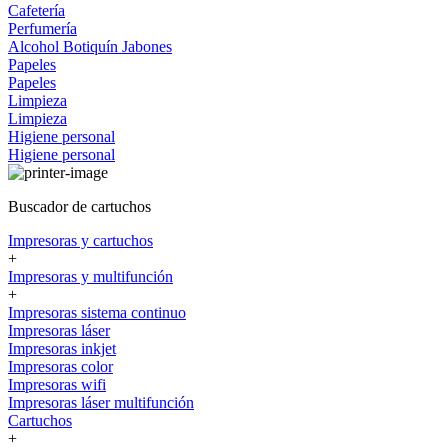
Cafetería
Perfumería
Alcohol
Botiquín
Jabones
Papeles
Papeles
Limpieza
Limpieza
Higiene personal
Higiene personal
Buscador de cartuchos
Impresoras y cartuchos
+
Impresoras y multifunción
+
Impresoras sistema continuo
Impresoras láser
Impresoras inkjet
Impresoras color
Impresoras wifi
Impresoras láser multifunción
Cartuchos
+