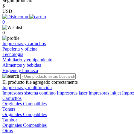
Según producto
$
USD
0
0
Impresoras y cartuchos
Papeleria y oficina
Tecnología
Mobiliario y equipamiento
Alimentos y bebidas
Higiene y limpieza
El producto fue agregado correctamente
Impresoras y multifunción
Impresoras sistema continuo
Impresoras láser
Impresoras inkjet
Impre
Cartuchos
Originales
Compatibles
Toners
Originales
Compatibles
Tambor
Originales
Compatibles
Otros