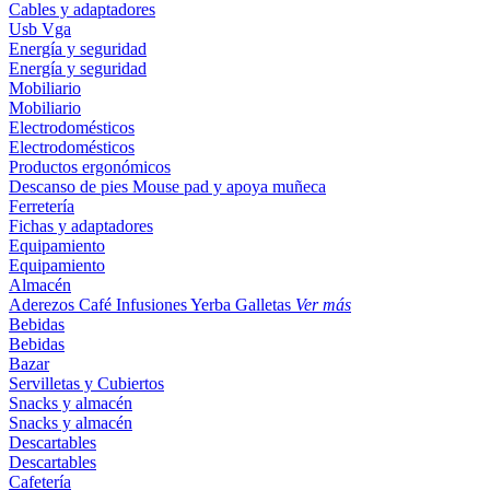
Cables y adaptadores
Usb
Vga
Energía y seguridad
Energía y seguridad
Mobiliario
Mobiliario
Electrodomésticos
Electrodomésticos
Productos ergonómicos
Descanso de pies
Mouse pad y apoya muñeca
Ferretería
Fichas y adaptadores
Equipamiento
Equipamiento
Almacén
Aderezos
Café
Infusiones
Yerba
Galletas
Ver más
Bebidas
Bebidas
Bazar
Servilletas y Cubiertos
Snacks y almacén
Snacks y almacén
Descartables
Descartables
Cafetería