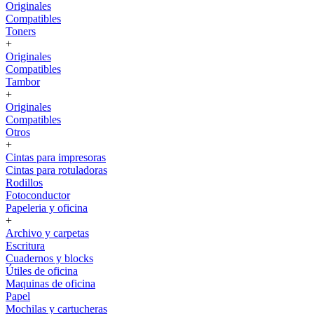
Originales
Compatibles
Toners
+
Originales
Compatibles
Tambor
+
Originales
Compatibles
Otros
+
Cintas para impresoras
Cintas para rotuladoras
Rodillos
Fotoconductor
Papeleria y oficina
+
Archivo y carpetas
Escritura
Cuadernos y blocks
Útiles de oficina
Maquinas de oficina
Papel
Mochilas y cartucheras