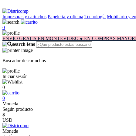
Impresoras y cartuchos
Papeleria y oficina
Tecnología
Mobiliario y e
0
ENVÍO GRATIS EN MONTEVIDEO ● EN COMPRAS MAYORES A $1.
Buscador de cartuchos
Iniciar sesión
0
0
Moneda
Según producto
$
USD
Moneda