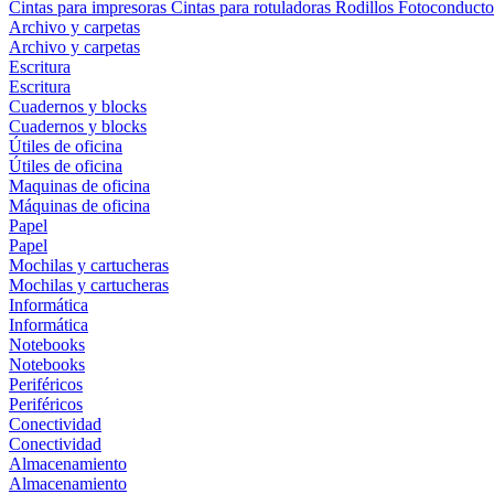
Cintas para impresoras
Cintas para rotuladoras
Rodillos
Fotoconducto
Archivo y carpetas
Archivo y carpetas
Escritura
Escritura
Cuadernos y blocks
Cuadernos y blocks
Útiles de oficina
Útiles de oficina
Maquinas de oficina
Máquinas de oficina
Papel
Papel
Mochilas y cartucheras
Mochilas y cartucheras
Informática
Informática
Notebooks
Notebooks
Periféricos
Periféricos
Conectividad
Conectividad
Almacenamiento
Almacenamiento