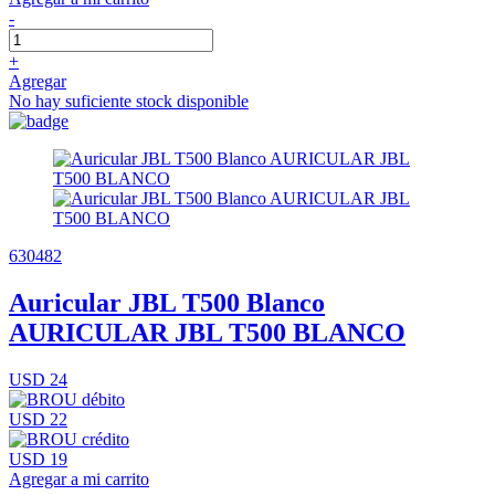
-
+
Agregar
No hay suficiente stock disponible
630482
Auricular JBL T500 Blanco
AURICULAR JBL T500 BLANCO
USD 24
USD 22
USD 19
Agregar a mi carrito