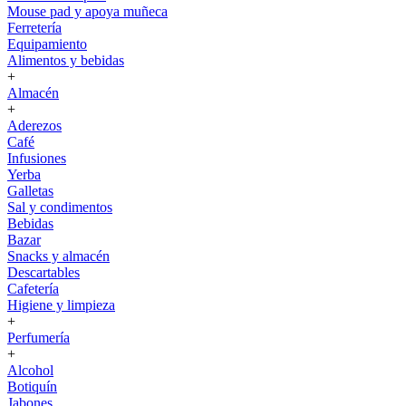
Mouse pad y apoya muñeca
Ferretería
Equipamiento
Alimentos y bebidas
+
Almacén
+
Aderezos
Café
Infusiones
Yerba
Galletas
Sal y condimentos
Bebidas
Bazar
Snacks y almacén
Descartables
Cafetería
Higiene y limpieza
+
Perfumería
+
Alcohol
Botiquín
Jabones