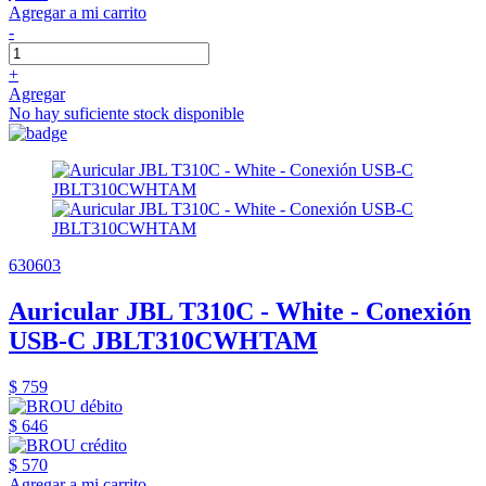
Agregar a mi carrito
-
+
Agregar
No hay suficiente stock disponible
630603
Auricular JBL T310C - White - Conexión
USB-C JBLT310CWHTAM
$ 759
$ 646
$ 570
Agregar a mi carrito