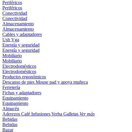
Periféricos
Periféricos
Conectividad
Conectividad
Almacenamiento
Almacenamiento
Cables y adaptadores
Usb
Vga
Energía y seguridad
Energía y seguridad
Mobiliario
Mobiliario
Electrodomésticos
Electrodomésticos
Productos ergonómicos
Descanso de pies
Mouse pad y apoya muñeca
Ferretería
Fichas y adaptadores
Equipamiento
Equipamiento
Almacén
Aderezos
Café
Infusiones
Yerba
Galletas
Ver más
Bebidas
Bebidas
Bazar