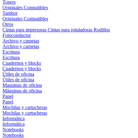
Toners
Originales
Compatibles
Tambor
Originales
Compatibles
Otros
Cintas para impresoras
Cintas para rotuladoras
Rodillos
Fotoconductor
Archivo y carpetas
Archivo y carpetas
Escritura
Escritura
Cuadernos y blocks
Cuadernos y blocks
Útiles de oficina
Útiles de oficina
Maquinas de oficina
Máquinas de oficina
Papel
Papel
Mochilas y cartucheras
Mochilas y cartucheras
Informática
Informática
Notebooks
Notebooks