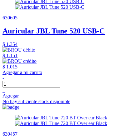
630605
Auricular JBL Tune 520 USB-C
$ 1.354
$ 1.151
$ 1.015
Agregar a mi carrito
-
+
Agregar
No hay suficiente stock disponible
630457