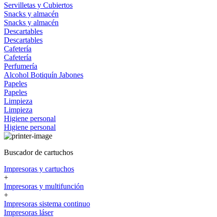
Servilletas y Cubiertos
Snacks y almacén
Snacks y almacén
Descartables
Descartables
Cafetería
Cafetería
Perfumería
Alcohol
Botiquín
Jabones
Papeles
Papeles
Limpieza
Limpieza
Higiene personal
Higiene personal
Buscador de cartuchos
Impresoras y cartuchos
+
Impresoras y multifunción
+
Impresoras sistema continuo
Impresoras láser