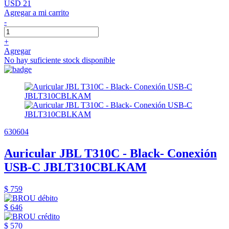
USD 21
Agregar a mi carrito
-
+
Agregar
No hay suficiente stock disponible
630604
Auricular JBL T310C - Black- Conexión
USB-C JBLT310CBLKAM
$ 759
$ 646
$ 570