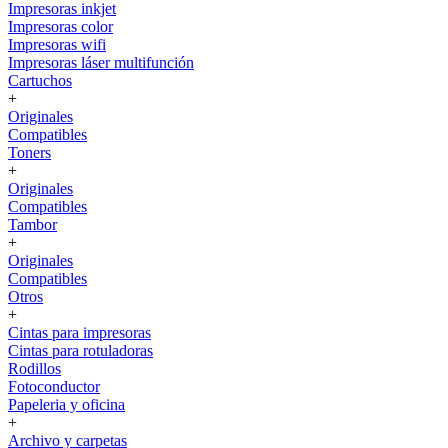
Impresoras inkjet
Impresoras color
Impresoras wifi
Impresoras láser multifunción
Cartuchos
+
Originales
Compatibles
Toners
+
Originales
Compatibles
Tambor
+
Originales
Compatibles
Otros
+
Cintas para impresoras
Cintas para rotuladoras
Rodillos
Fotoconductor
Papeleria y oficina
+
Archivo y carpetas