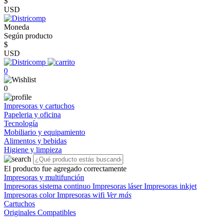
$
USD
Moneda
Según producto
$
USD
0
0
Impresoras y cartuchos
Papeleria y oficina
Tecnología
Mobiliario y equipamiento
Alimentos y bebidas
Higiene y limpieza
El producto fue agregado correctamente
Impresoras y multifunción
Impresoras sistema continuo
Impresoras láser
Impresoras inkjet
Impresoras color
Impresoras wifi
Ver más
Cartuchos
Originales
Compatibles