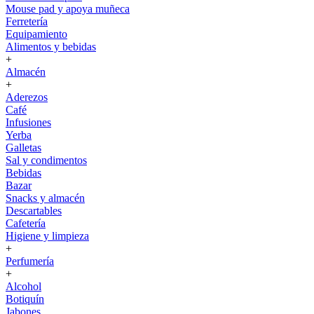
Mouse pad y apoya muñeca
Ferretería
Equipamiento
Alimentos y bebidas
+
Almacén
+
Aderezos
Café
Infusiones
Yerba
Galletas
Sal y condimentos
Bebidas
Bazar
Snacks y almacén
Descartables
Cafetería
Higiene y limpieza
+
Perfumería
+
Alcohol
Botiquín
Jabones