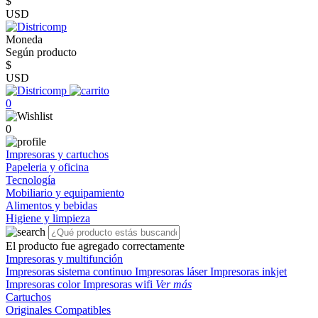
$
USD
Moneda
Según producto
$
USD
0
0
Impresoras y cartuchos
Papeleria y oficina
Tecnología
Mobiliario y equipamiento
Alimentos y bebidas
Higiene y limpieza
El producto fue agregado correctamente
Impresoras y multifunción
Impresoras sistema continuo
Impresoras láser
Impresoras inkjet
Impresoras color
Impresoras wifi
Ver más
Cartuchos
Originales
Compatibles