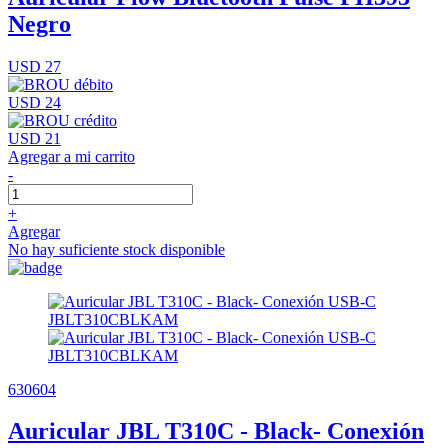
Negro
USD 27
USD 24
USD 21
Agregar a mi carrito
-
+
Agregar
No hay suficiente stock disponible
630604
Auricular JBL T310C - Black- Conexión