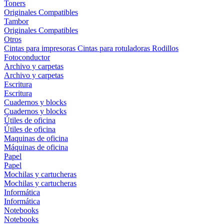
Toners
Originales
Compatibles
Tambor
Originales
Compatibles
Otros
Cintas para impresoras
Cintas para rotuladoras
Rodillos
Fotoconductor
Archivo y carpetas
Archivo y carpetas
Escritura
Escritura
Cuadernos y blocks
Cuadernos y blocks
Útiles de oficina
Útiles de oficina
Maquinas de oficina
Máquinas de oficina
Papel
Papel
Mochilas y cartucheras
Mochilas y cartucheras
Informática
Informática
Notebooks
Notebooks