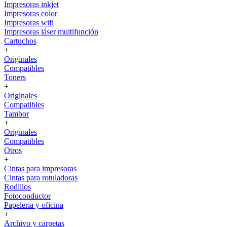
Impresoras inkjet
Impresoras color
Impresoras wifi
Impresoras láser multifunción
Cartuchos
+
Originales
Compatibles
Toners
+
Originales
Compatibles
Tambor
+
Originales
Compatibles
Otros
+
Cintas para impresoras
Cintas para rotuladoras
Rodillos
Fotoconductor
Papeleria y oficina
+
Archivo y carpetas