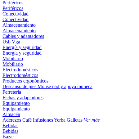
Periféricos
Periféricos
Conectividad
Conectividad
Almacenamiento
Almacenamiento
Cables y adaptadores
Usb
Vga
Energía y seguridad
Energía y seguridad
Mobiliario
Mobiliario
Electrodomésticos
Electrodomésticos
Productos ergonómicos
Descanso de pies
Mouse pad y apoya muñeca
Ferretería
Fichas y adaptadores
Equipamiento
Equipamiento
Almacén
Aderezos
Café
Infusiones
Yerba
Galletas
Ver más
Bebidas
Bebidas
Bazar