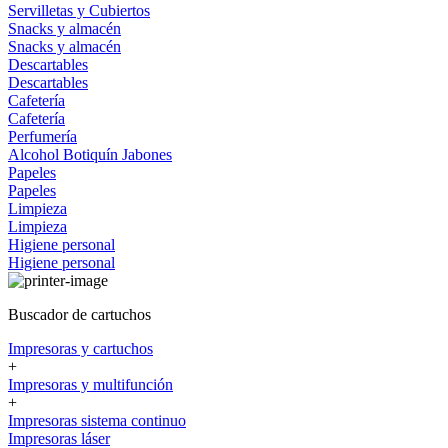
Servilletas y Cubiertos
Snacks y almacén
Snacks y almacén
Descartables
Descartables
Cafetería
Cafetería
Perfumería
Alcohol
Botiquín
Jabones
Papeles
Papeles
Limpieza
Limpieza
Higiene personal
Higiene personal
Buscador de cartuchos
Impresoras y cartuchos
+
Impresoras y multifunción
+
Impresoras sistema continuo
Impresoras láser