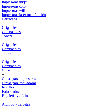
Impresoras inkjet
Impresoras color
Impresoras wifi
Impresoras láser multifunción
Cartuchos
+
Originales
Compatibles
Toners
+
Originales
Compatibles
Tambor
+
Originales
Compatibles
Otros
+
Cintas para impresoras
Cintas para rotuladoras
Rodillos
Fotoconductor
Papeleria y oficina
+
Archivo y carpetas