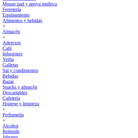
Mouse pad y apoya muñeca
Ferretería
Equipamiento
Alimentos y bebidas
+
Almacén
+
Aderezos
Café
Infusiones
Yerba
Galletas
Sal y condimentos
Bebidas
Bazar
Snacks y almacén
Descartables
Cafetería
Higiene y limpieza
+
Perfumería
+
Alcohol
Botiquín
Jabones