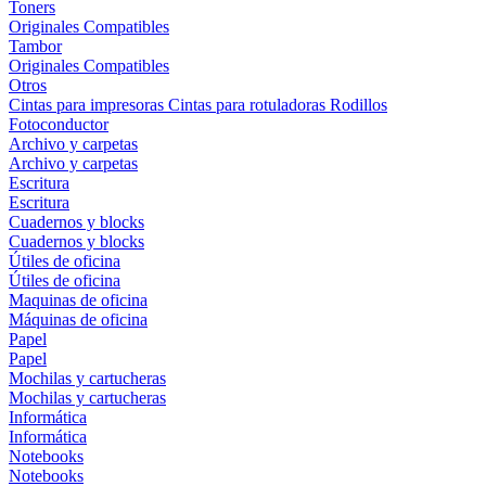
Toners
Originales
Compatibles
Tambor
Originales
Compatibles
Otros
Cintas para impresoras
Cintas para rotuladoras
Rodillos
Fotoconductor
Archivo y carpetas
Archivo y carpetas
Escritura
Escritura
Cuadernos y blocks
Cuadernos y blocks
Útiles de oficina
Útiles de oficina
Maquinas de oficina
Máquinas de oficina
Papel
Papel
Mochilas y cartucheras
Mochilas y cartucheras
Informática
Informática
Notebooks
Notebooks