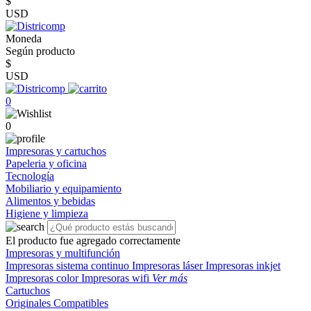
$
USD
Moneda
Según producto
$
USD
0
0
Impresoras y cartuchos
Papeleria y oficina
Tecnología
Mobiliario y equipamiento
Alimentos y bebidas
Higiene y limpieza
El producto fue agregado correctamente
Impresoras y multifunción
Impresoras sistema continuo
Impresoras láser
Impresoras inkjet
Impresoras color
Impresoras wifi
Ver más
Cartuchos
Originales
Compatibles