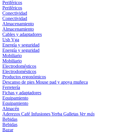
Periféricos
Periféricos
Conectividad
Conectividad
Almacenamiento
Almacenamiento
Cables y adaptadores
Usb
Vga
Energía y seguridad
Energía y seguridad
Mobiliario
Mobiliario
Electrodomésticos
Electrodomésticos
Productos ergonómicos
Descanso de pies
Mouse pad y apoya muñeca
Ferretería
Fichas y adaptadores
Equipamiento
Equipamiento
Almacén
Aderezos
Café
Infusiones
Yerba
Galletas
Ver más
Bebidas
Bebidas
Bazar