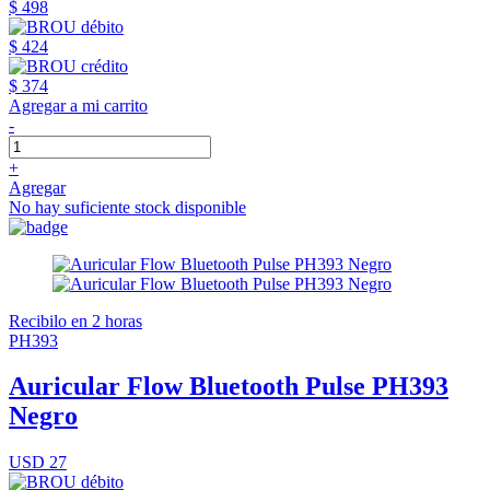
$ 498
$ 424
$ 374
Agregar a mi carrito
-
+
Agregar
No hay suficiente stock disponible
Recibilo en 2 horas
PH393
Auricular Flow Bluetooth Pulse PH393
Negro
USD 27