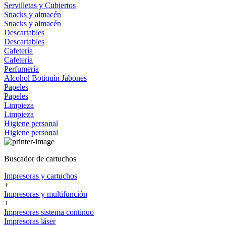
Servilletas y Cubiertos
Snacks y almacén
Snacks y almacén
Descartables
Descartables
Cafetería
Cafetería
Perfumería
Alcohol
Botiquín
Jabones
Papeles
Papeles
Limpieza
Limpieza
Higiene personal
Higiene personal
Buscador de cartuchos
Impresoras y cartuchos
+
Impresoras y multifunción
+
Impresoras sistema continuo
Impresoras láser