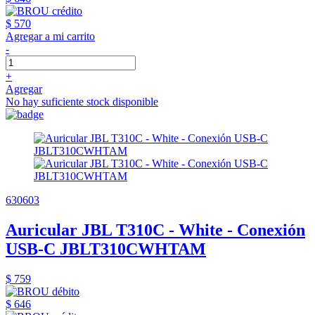
$ 570
Agregar a mi carrito
-
+
Agregar
No hay suficiente stock disponible
630603
Auricular JBL T310C - White - Conexión
USB-C JBLT310CWHTAM
$ 759
$ 646