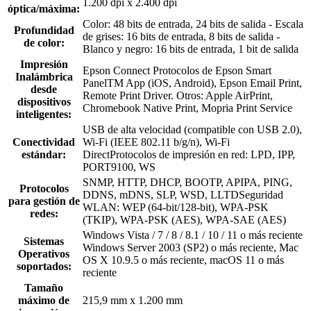
1.200 dpi x 2.400 dpi
óptica/máxima:
Color: 48 bits de entrada, 24 bits de salida - Escala
Profundidad
de grises: 16 bits de entrada, 8 bits de salida -
de color:
Blanco y negro: 16 bits de entrada, 1 bit de salida
Impresión
Epson Connect Protocolos de Epson Smart
Inalámbrica
PanelTM App (iOS, Android), Epson Email Print,
desde
Remote Print Driver. Otros: Apple AirPrint,
dispositivos
Chromebook Native Print, Mopria Print Service
inteligentes:
USB de alta velocidad (compatible con USB 2.0),
Conectividad
Wi-Fi (IEEE 802.11 b/g/n), Wi-Fi
estándar:
DirectProtocolos de impresión en red: LPD, IPP,
PORT9100, WS
SNMP, HTTP, DHCP, BOOTP, APIPA, PING,
Protocolos
DDNS, mDNS, SLP, WSD, LLTDSeguridad
para gestión de
WLAN: WEP (64-bit/128-bit), WPA-PSK
redes:
(TKIP), WPA-PSK (AES), WPA-SAE (AES)
Windows Vista / 7 / 8 / 8.1 / 10 / 11 o más reciente
Sistemas
Windows Server 2003 (SP2) o más reciente, Mac
Operativos
OS X 10.9.5 o más reciente, macOS 11 o más
soportados:
reciente
Tamaño
máximo de
215,9 mm x 1.200 mm