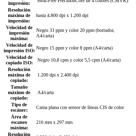
Heat-Free PrecisionCore de 4 colores (CMYK)
impresión:
Resolución
máxima de
hasta 4.800 dpi x 1.200 dpi
impresión:
Velocidad de
Negro 33 ppm y color 20 ppm (borrador,
impresión
A4/carta)
máxima:
Velocidad de
Negro 15 ppm y color 8 ppm (A4/carta)
impresión ISO:
Velocidad de
Negro 10,8 cpm y color 5,5 cpm (A4/carta)
copiado ISO:
Resolución
máxima de
1.200 dpi x 2.400 dpi
copiado:
Tamaño
máximo de
A4/carta
copiado:
Tipo de
Cama plana con sensor de líneas CIS de color
escáner:
Área de
escaneo
216 mm x 297 mm
máxima:
Resolución