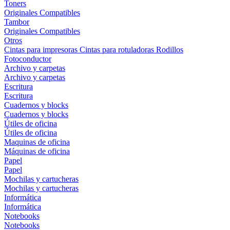
Toners
Originales
Compatibles
Tambor
Originales
Compatibles
Otros
Cintas para impresoras
Cintas para rotuladoras
Rodillos
Fotoconductor
Archivo y carpetas
Archivo y carpetas
Escritura
Escritura
Cuadernos y blocks
Cuadernos y blocks
Útiles de oficina
Útiles de oficina
Maquinas de oficina
Máquinas de oficina
Papel
Papel
Mochilas y cartucheras
Mochilas y cartucheras
Informática
Informática
Notebooks
Notebooks