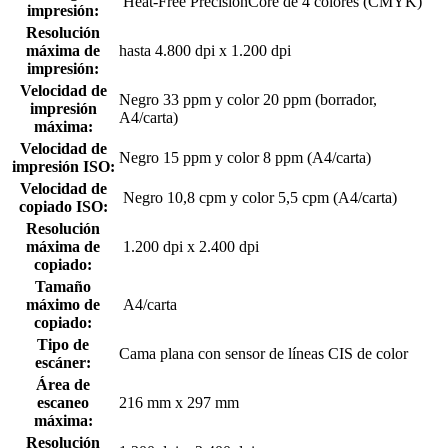
Heat-Free PrecisionCore de 4 colores (CMYK)
impresión:
Resolución
máxima de
hasta 4.800 dpi x 1.200 dpi
impresión:
Velocidad de
Negro 33 ppm y color 20 ppm (borrador,
impresión
A4/carta)
máxima:
Velocidad de
Negro 15 ppm y color 8 ppm (A4/carta)
impresión ISO:
Velocidad de
Negro 10,8 cpm y color 5,5 cpm (A4/carta)
copiado ISO:
Resolución
máxima de
1.200 dpi x 2.400 dpi
copiado:
Tamaño
máximo de
A4/carta
copiado:
Tipo de
Cama plana con sensor de líneas CIS de color
escáner:
Área de
escaneo
216 mm x 297 mm
máxima:
Resolución