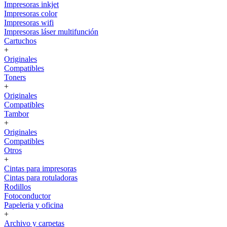
Impresoras inkjet
Impresoras color
Impresoras wifi
Impresoras láser multifunción
Cartuchos
+
Originales
Compatibles
Toners
+
Originales
Compatibles
Tambor
+
Originales
Compatibles
Otros
+
Cintas para impresoras
Cintas para rotuladoras
Rodillos
Fotoconductor
Papeleria y oficina
+
Archivo y carpetas