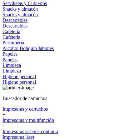
Servilletas y Cubiertos
Snacks y almacén
Snacks y almacén
Descartables
Descartables
Cafetería
Cafetería
Perfumería
Alcohol
Botiquín
Jabones
Papeles
Papeles
Limpieza
Limpieza
Higiene personal
Higiene personal
Buscador de cartuchos
Impresoras y cartuchos
+
Impresoras y multifunción
+
Impresoras sistema continuo
Impresoras láser