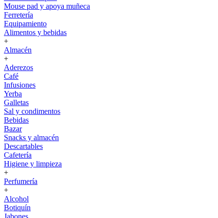
Mouse pad y apoya muñeca
Ferretería
Equipamiento
Alimentos y bebidas
+
Almacén
+
Aderezos
Café
Infusiones
Yerba
Galletas
Sal y condimentos
Bebidas
Bazar
Snacks y almacén
Descartables
Cafetería
Higiene y limpieza
+
Perfumería
+
Alcohol
Botiquín
Jabones