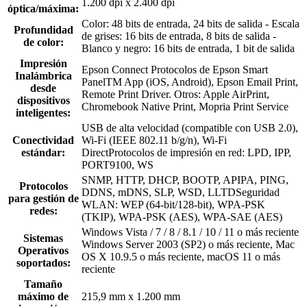
1.200 dpi x 2.400 dpi
óptica/máxima:
Color: 48 bits de entrada, 24 bits de salida - Escala
Profundidad
de grises: 16 bits de entrada, 8 bits de salida -
de color:
Blanco y negro: 16 bits de entrada, 1 bit de salida
Impresión
Epson Connect Protocolos de Epson Smart
Inalámbrica
PanelTM App (iOS, Android), Epson Email Print,
desde
Remote Print Driver. Otros: Apple AirPrint,
dispositivos
Chromebook Native Print, Mopria Print Service
inteligentes:
USB de alta velocidad (compatible con USB 2.0),
Conectividad
Wi-Fi (IEEE 802.11 b/g/n), Wi-Fi
estándar:
DirectProtocolos de impresión en red: LPD, IPP,
PORT9100, WS
SNMP, HTTP, DHCP, BOOTP, APIPA, PING,
Protocolos
DDNS, mDNS, SLP, WSD, LLTDSeguridad
para gestión de
WLAN: WEP (64-bit/128-bit), WPA-PSK
redes:
(TKIP), WPA-PSK (AES), WPA-SAE (AES)
Windows Vista / 7 / 8 / 8.1 / 10 / 11 o más reciente
Sistemas
Windows Server 2003 (SP2) o más reciente, Mac
Operativos
OS X 10.9.5 o más reciente, macOS 11 o más
soportados:
reciente
Tamaño
máximo de
215,9 mm x 1.200 mm