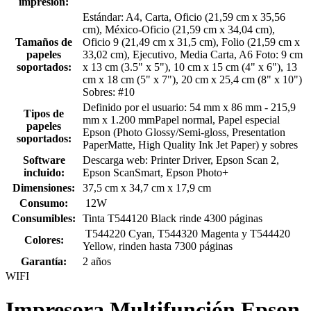
impresión:
Estándar: A4, Carta, Oficio (21,59 cm x 35,56
cm), México-Oficio (21,59 cm x 34,04 cm),
Tamaños de
Oficio 9 (21,49 cm x 31,5 cm), Folio (21,59 cm x
papeles
33,02 cm), Ejecutivo, Media Carta, A6 Foto: 9 cm
soportados:
x 13 cm (3.5" x 5"), 10 cm x 15 cm (4" x 6"), 13
cm x 18 cm (5" x 7"), 20 cm x 25,4 cm (8" x 10")
Sobres: #10
Definido por el usuario: 54 mm x 86 mm - 215,9
Tipos de
mm x 1.200 mmPapel normal, Papel especial
papeles
Epson (Photo Glossy/Semi-gloss, Presentation
soportados:
PaperMatte, High Quality Ink Jet Paper) y sobres
Software
Descarga web: Printer Driver, Epson Scan 2,
incluido:
Epson ScanSmart, Epson Photo+
Dimensiones:
37,5 cm x 34,7 cm x 17,9 cm
Consumo:
12W
Consumibles:
Tinta T544120 Black rinde 4300 páginas
T544220 Cyan, T544320 Magenta y T544420
Colores:
Yellow, rinden hasta 7300 páginas
Garantía:
2 años
WIFI
Impresora Multifunción Epson