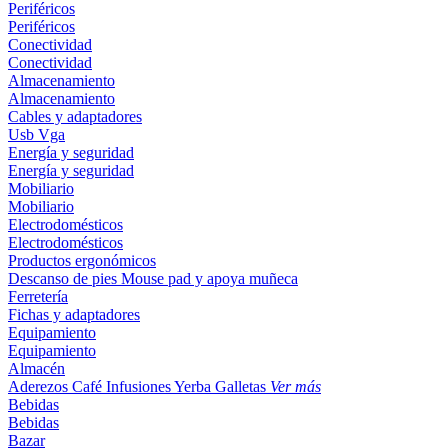
Periféricos
Periféricos
Conectividad
Conectividad
Almacenamiento
Almacenamiento
Cables y adaptadores
Usb
Vga
Energía y seguridad
Energía y seguridad
Mobiliario
Mobiliario
Electrodomésticos
Electrodomésticos
Productos ergonómicos
Descanso de pies
Mouse pad y apoya muñeca
Ferretería
Fichas y adaptadores
Equipamiento
Equipamiento
Almacén
Aderezos
Café
Infusiones
Yerba
Galletas
Ver más
Bebidas
Bebidas
Bazar