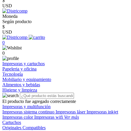
$
USD
Moneda
Según producto
$
USD
0
0
Impresoras y cartuchos
Papeleria y oficina
Tecnología
Mobiliario y equipamiento
Alimentos y bebidas
Higiene y limpieza
El producto fue agregado correctamente
Impresoras y multifunción
Impresoras sistema continuo
Impresoras láser
Impresoras inkjet
Impresoras color
Impresoras wifi
Ver más
Cartuchos
Originales
Compatibles