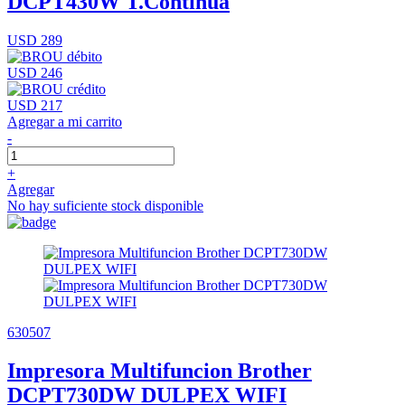
DCPT430W T.Continua
USD 289
USD 246
USD 217
Agregar a mi carrito
-
+
Agregar
No hay suficiente stock disponible
630507
Impresora Multifuncion Brother
DCPT730DW DULPEX WIFI