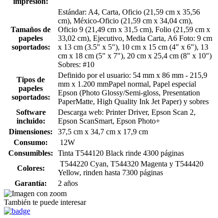
impresión:
Estándar: A4, Carta, Oficio (21,59 cm x 35,56
cm), México-Oficio (21,59 cm x 34,04 cm),
Tamaños de
Oficio 9 (21,49 cm x 31,5 cm), Folio (21,59 cm x
papeles
33,02 cm), Ejecutivo, Media Carta, A6 Foto: 9 cm
soportados:
x 13 cm (3.5" x 5"), 10 cm x 15 cm (4" x 6"), 13
cm x 18 cm (5" x 7"), 20 cm x 25,4 cm (8" x 10")
Sobres: #10
Definido por el usuario: 54 mm x 86 mm - 215,9
Tipos de
mm x 1.200 mmPapel normal, Papel especial
papeles
Epson (Photo Glossy/Semi-gloss, Presentation
soportados:
PaperMatte, High Quality Ink Jet Paper) y sobres
Software
Descarga web: Printer Driver, Epson Scan 2,
incluido:
Epson ScanSmart, Epson Photo+
Dimensiones:
37,5 cm x 34,7 cm x 17,9 cm
Consumo:
12W
Consumibles:
Tinta T544120 Black rinde 4300 páginas
T544220 Cyan, T544320 Magenta y T544420
Colores:
Yellow, rinden hasta 7300 páginas
Garantía:
2 años
También te puede interesar