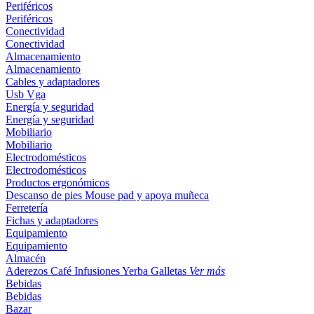
Periféricos
Periféricos
Conectividad
Conectividad
Almacenamiento
Almacenamiento
Cables y adaptadores
Usb
Vga
Energía y seguridad
Energía y seguridad
Mobiliario
Mobiliario
Electrodomésticos
Electrodomésticos
Productos ergonómicos
Descanso de pies
Mouse pad y apoya muñeca
Ferretería
Fichas y adaptadores
Equipamiento
Equipamiento
Almacén
Aderezos
Café
Infusiones
Yerba
Galletas
Ver más
Bebidas
Bebidas
Bazar