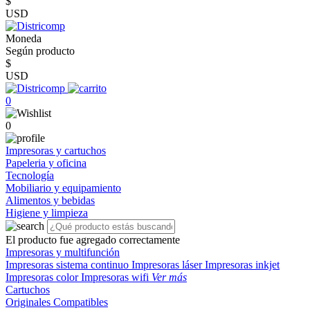
$
USD
Moneda
Según producto
$
USD
0
0
Impresoras y cartuchos
Papeleria y oficina
Tecnología
Mobiliario y equipamiento
Alimentos y bebidas
Higiene y limpieza
El producto fue agregado correctamente
Impresoras y multifunción
Impresoras sistema continuo
Impresoras láser
Impresoras inkjet
Impresoras color
Impresoras wifi
Ver más
Cartuchos
Originales
Compatibles