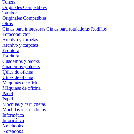
Toners
Originales
Compatibles
Tambor
Originales
Compatibles
Otros
Cintas para impresoras
Cintas para rotuladoras
Rodillos
Fotoconductor
Archivo y carpetas
Archivo y carpetas
Escritura
Escritura
Cuadernos y blocks
Cuadernos y blocks
Útiles de oficina
Útiles de oficina
Maquinas de oficina
Máquinas de oficina
Papel
Papel
Mochilas y cartucheras
Mochilas y cartucheras
Informática
Informática
Notebooks
Notebooks