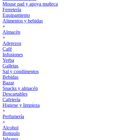
Mouse pad y apoya muñeca
Ferretería
Equipamiento
Alimentos y bebidas
+
Almacén
+
Aderezos
Café
Infusiones
Yerba
Galletas
Sal y condimentos
Bebidas
Bazar
Snacks y almacén
Descartables
Cafetería
Higiene y limpieza
+
Perfumería
+
Alcohol
Botiquín
Jabones