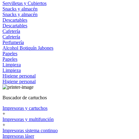
Servilletas y Cubiertos
Snacks y almacén
Snacks y almacén
Descartables
Descartables
Cafetería
Cafetería
Perfumería
Alcohol
Botiquín
Jabones
Papeles
Papeles
Limpieza
Limpieza
Higiene personal
Higiene personal
Buscador de cartuchos
Impresoras y cartuchos
+
Impresoras y multifunción
+
Impresoras sistema continuo
Impresoras láser