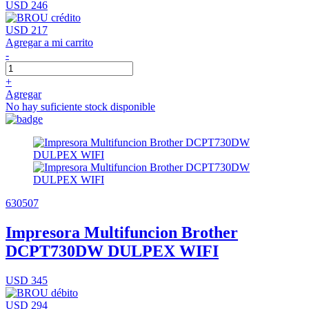
USD 246
USD 217
Agregar a mi carrito
-
+
Agregar
No hay suficiente stock disponible
630507
Impresora Multifuncion Brother
DCPT730DW DULPEX WIFI
USD 345
USD 294