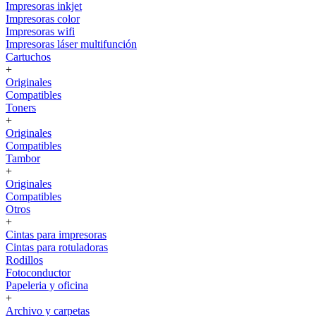
Impresoras inkjet
Impresoras color
Impresoras wifi
Impresoras láser multifunción
Cartuchos
+
Originales
Compatibles
Toners
+
Originales
Compatibles
Tambor
+
Originales
Compatibles
Otros
+
Cintas para impresoras
Cintas para rotuladoras
Rodillos
Fotoconductor
Papeleria y oficina
+
Archivo y carpetas