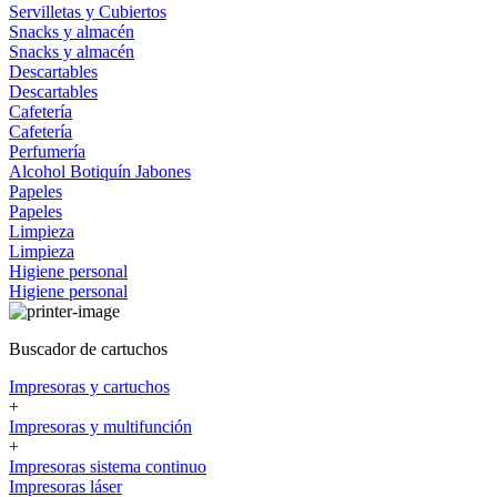
Servilletas y Cubiertos
Snacks y almacén
Snacks y almacén
Descartables
Descartables
Cafetería
Cafetería
Perfumería
Alcohol
Botiquín
Jabones
Papeles
Papeles
Limpieza
Limpieza
Higiene personal
Higiene personal
Buscador de cartuchos
Impresoras y cartuchos
+
Impresoras y multifunción
+
Impresoras sistema continuo
Impresoras láser