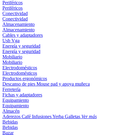
Periféricos
Periféricos
Conectividad
Conectividad
Almacenamiento
Almacenamiento
Cables y adaptadores
Usb
Vga
Energía y seguridad
Energía y seguridad
Mobiliario
Mobiliario
Electrodomésticos
Electrodomésticos
Productos ergonómicos
Descanso de pies
Mouse pad y apoya muñeca
Ferretería
Fichas y adaptadores
Equipamiento
Equipamiento
Almacén
Aderezos
Café
Infusiones
Yerba
Galletas
Ver más
Bebidas
Bebidas
Bazar