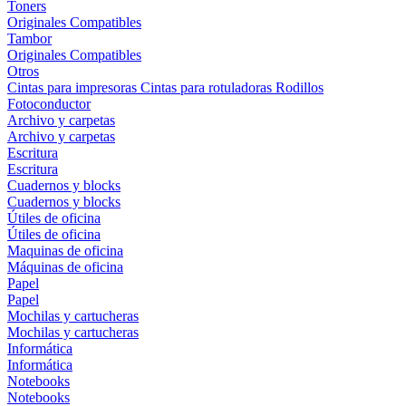
Toners
Originales
Compatibles
Tambor
Originales
Compatibles
Otros
Cintas para impresoras
Cintas para rotuladoras
Rodillos
Fotoconductor
Archivo y carpetas
Archivo y carpetas
Escritura
Escritura
Cuadernos y blocks
Cuadernos y blocks
Útiles de oficina
Útiles de oficina
Maquinas de oficina
Máquinas de oficina
Papel
Papel
Mochilas y cartucheras
Mochilas y cartucheras
Informática
Informática
Notebooks
Notebooks