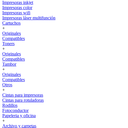
Impresoras inkjet
Impresoras color
Impresoras wifi
Impresoras láser multifunción
Cartuchos
+
Originales
Compatibles
Toners
+
Originales
Compatibles
Tambor
+
Originales
Compatibles
Otros
+
Cintas para impresoras
Cintas para rotuladoras
Rodillos
Fotoconductor
Papeleria y oficina
+
Archivo y carpetas