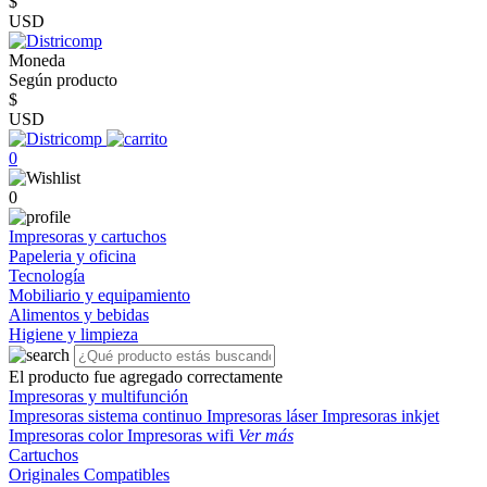
$
USD
Moneda
Según producto
$
USD
0
0
Impresoras y cartuchos
Papeleria y oficina
Tecnología
Mobiliario y equipamiento
Alimentos y bebidas
Higiene y limpieza
El producto fue agregado correctamente
Impresoras y multifunción
Impresoras sistema continuo
Impresoras láser
Impresoras inkjet
Impresoras color
Impresoras wifi
Ver más
Cartuchos
Originales
Compatibles