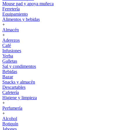
Mouse pad y apoya muñeca
Ferretería
Equipamiento
Alimentos y bebidas
+
Almacén
+
Aderezos
Café
Infusiones
Yerba
Galletas
Sal y condimentos
Bebidas
Bazar
Snacks y almacén
Descartables
Cafetería
Higiene y limpieza
+
Perfumería
+
Alcohol
Botiquín
Jabones