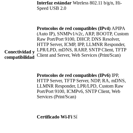
Interfaz estándar
Wireless 802.11 b/g/n, Hi-
Speed USB 2.0
Protocolos de red compatibles (IPv4)
APIPA
(Auto IP), SNMPv1/v2c, ARP, BOOTP, Custom
Raw Port/Port 9100, DHCP, DNS Resolver,
HTTP Server, ICMP, IPP, LLMNR Responder,
LPR/LPD, mDNS, RARP, SNTP Client, TFTP
Conectividad y
Client and Server, Web Services (Print/Scan)
compatibilidad
Protocolos de red compatibles (IPv6)
IPP,
HTTP Server, TFTP Server, NDP, RA, mDNS,
LLMNR Responder, LPR/LPD, Custom Raw
Port/Port 9100, ICMPv6, SNTP Client, Web
Services (Print/Scan)
Certificado Wi-Fi
Sí