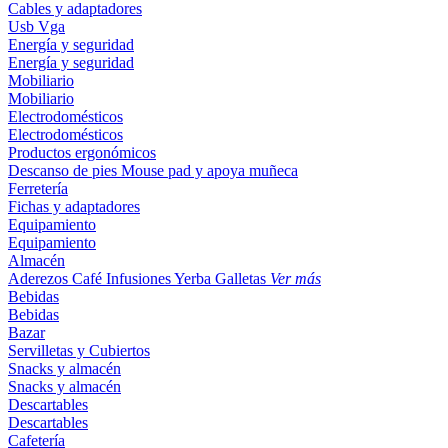
Cables y adaptadores
Usb
Vga
Energía y seguridad
Energía y seguridad
Mobiliario
Mobiliario
Electrodomésticos
Electrodomésticos
Productos ergonómicos
Descanso de pies
Mouse pad y apoya muñeca
Ferretería
Fichas y adaptadores
Equipamiento
Equipamiento
Almacén
Aderezos
Café
Infusiones
Yerba
Galletas
Ver más
Bebidas
Bebidas
Bazar
Servilletas y Cubiertos
Snacks y almacén
Snacks y almacén
Descartables
Descartables
Cafetería