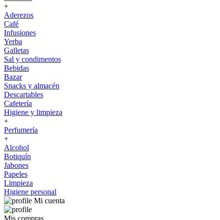
+
Aderezos
Café
Infusiones
Yerba
Galletas
Sal y condimentos
Bebidas
Bazar
Snacks y almacén
Descartables
Cafetería
Higiene y limpieza
+
Perfumería
+
Alcohol
Botiquín
Jabones
Papeles
Limpieza
Higiene personal
Mi cuenta
Mis compras