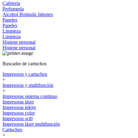
Cafetería
Perfumería
Alcohol
Botiquín
Jabones
Papeles
Papeles
Limpieza
Limpieza
Higiene personal
Higiene personal
Buscador de cartuchos
Impresoras y cartuchos
+
Impresoras y multifunción
+
Impresoras sistema continuo
Impresoras láser
Impresoras inkjet
Impresoras color
Impresoras wifi
Impresoras láser multifunción
Cartuchos
+