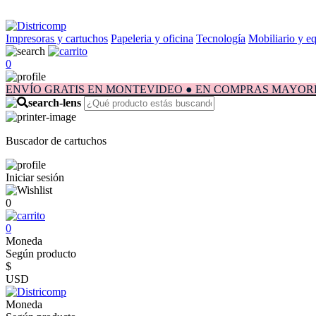
Impresoras y cartuchos
Papeleria y oficina
Tecnología
Mobiliario y e
0
ENVÍO GRATIS EN MONTEVIDEO ● EN COMPRAS MAYORES A $1.
Buscador de cartuchos
Iniciar sesión
0
0
Moneda
Según producto
$
USD
Moneda