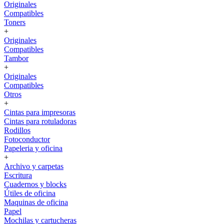
Originales
Compatibles
Toners
+
Originales
Compatibles
Tambor
+
Originales
Compatibles
Otros
+
Cintas para impresoras
Cintas para rotuladoras
Rodillos
Fotoconductor
Papeleria y oficina
+
Archivo y carpetas
Escritura
Cuadernos y blocks
Útiles de oficina
Maquinas de oficina
Papel
Mochilas y cartucheras