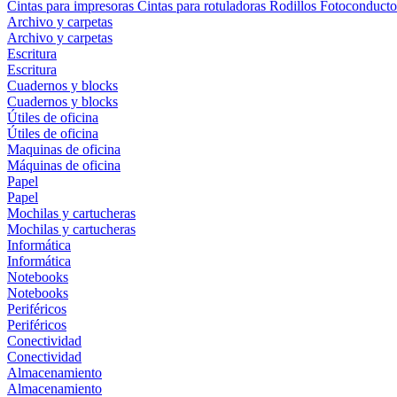
Cintas para impresoras
Cintas para rotuladoras
Rodillos
Fotoconducto
Archivo y carpetas
Archivo y carpetas
Escritura
Escritura
Cuadernos y blocks
Cuadernos y blocks
Útiles de oficina
Útiles de oficina
Maquinas de oficina
Máquinas de oficina
Papel
Papel
Mochilas y cartucheras
Mochilas y cartucheras
Informática
Informática
Notebooks
Notebooks
Periféricos
Periféricos
Conectividad
Conectividad
Almacenamiento
Almacenamiento