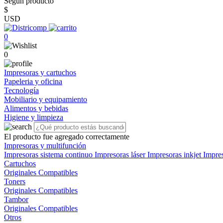
Según producto
$
USD
0
0
Impresoras y cartuchos
Papeleria y oficina
Tecnología
Mobiliario y equipamiento
Alimentos y bebidas
Higiene y limpieza
El producto fue agregado correctamente
Impresoras y multifunción
Impresoras sistema continuo
Impresoras láser
Impresoras inkjet
Impre
Cartuchos
Originales
Compatibles
Toners
Originales
Compatibles
Tambor
Originales
Compatibles
Otros