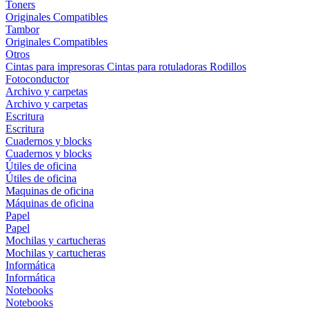
Toners
Originales
Compatibles
Tambor
Originales
Compatibles
Otros
Cintas para impresoras
Cintas para rotuladoras
Rodillos
Fotoconductor
Archivo y carpetas
Archivo y carpetas
Escritura
Escritura
Cuadernos y blocks
Cuadernos y blocks
Útiles de oficina
Útiles de oficina
Maquinas de oficina
Máquinas de oficina
Papel
Papel
Mochilas y cartucheras
Mochilas y cartucheras
Informática
Informática
Notebooks
Notebooks