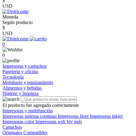
$
USD
Moneda
Según producto
$
USD
0
0
Impresoras y cartuchos
Papeleria y oficina
Tecnología
Mobiliario y equipamiento
Alimentos y bebidas
Higiene y limpieza
El producto fue agregado correctamente
Impresoras y multifunción
Impresoras sistema continuo
Impresoras láser
Impresoras inkjet
Impresoras color
Impresoras wifi
Ver más
Cartuchos
Originales
Compatibles