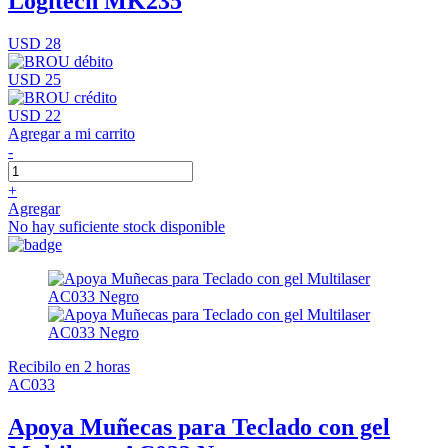
Logitech MK235
USD 28
USD 25
USD 22
Agregar a mi carrito
-
+
Agregar
No hay suficiente stock disponible
Recibilo en 2 horas
AC033
Apoya Muñecas para Teclado con gel