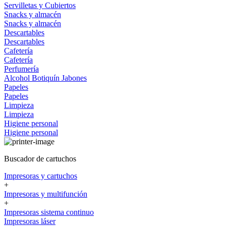
Servilletas y Cubiertos
Snacks y almacén
Snacks y almacén
Descartables
Descartables
Cafetería
Cafetería
Perfumería
Alcohol
Botiquín
Jabones
Papeles
Papeles
Limpieza
Limpieza
Higiene personal
Higiene personal
Buscador de cartuchos
Impresoras y cartuchos
+
Impresoras y multifunción
+
Impresoras sistema continuo
Impresoras láser