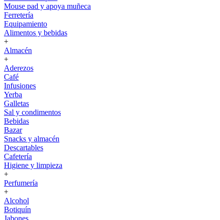
Mouse pad y apoya muñeca
Ferretería
Equipamiento
Alimentos y bebidas
+
Almacén
+
Aderezos
Café
Infusiones
Yerba
Galletas
Sal y condimentos
Bebidas
Bazar
Snacks y almacén
Descartables
Cafetería
Higiene y limpieza
+
Perfumería
+
Alcohol
Botiquín
Jabones