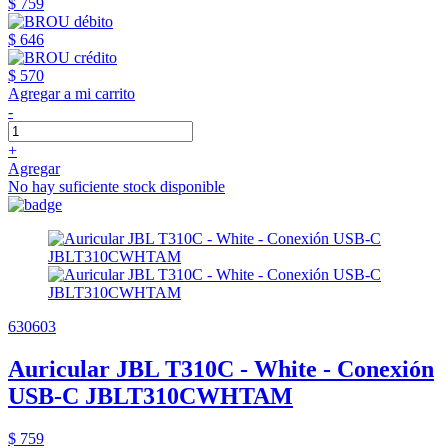
$ 759
$ 646
$ 570
Agregar a mi carrito
-
+
Agregar
No hay suficiente stock disponible
630603
Auricular JBL T310C - White - Conexión
USB-C JBLT310CWHTAM
$ 759