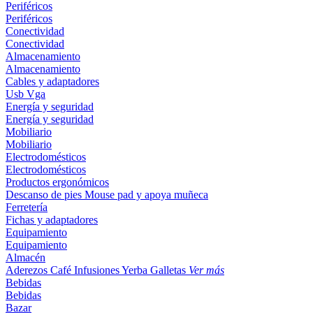
Periféricos
Periféricos
Conectividad
Conectividad
Almacenamiento
Almacenamiento
Cables y adaptadores
Usb
Vga
Energía y seguridad
Energía y seguridad
Mobiliario
Mobiliario
Electrodomésticos
Electrodomésticos
Productos ergonómicos
Descanso de pies
Mouse pad y apoya muñeca
Ferretería
Fichas y adaptadores
Equipamiento
Equipamiento
Almacén
Aderezos
Café
Infusiones
Yerba
Galletas
Ver más
Bebidas
Bebidas
Bazar