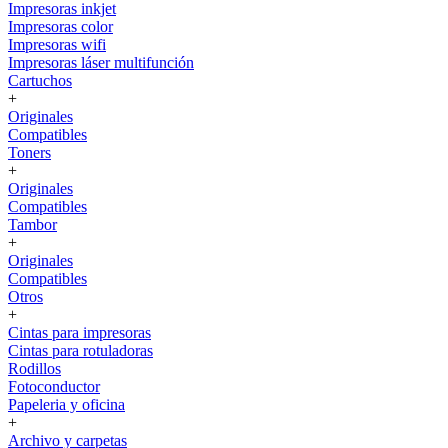
Impresoras inkjet
Impresoras color
Impresoras wifi
Impresoras láser multifunción
Cartuchos
+
Originales
Compatibles
Toners
+
Originales
Compatibles
Tambor
+
Originales
Compatibles
Otros
+
Cintas para impresoras
Cintas para rotuladoras
Rodillos
Fotoconductor
Papeleria y oficina
+
Archivo y carpetas