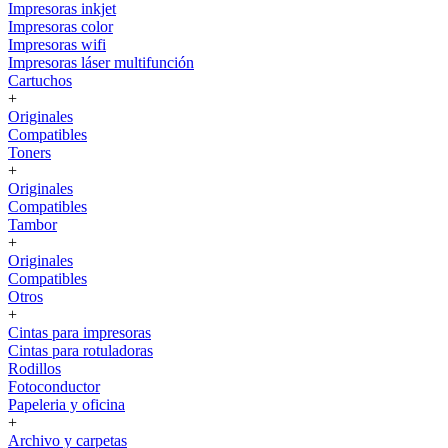
Impresoras inkjet
Impresoras color
Impresoras wifi
Impresoras láser multifunción
Cartuchos
+
Originales
Compatibles
Toners
+
Originales
Compatibles
Tambor
+
Originales
Compatibles
Otros
+
Cintas para impresoras
Cintas para rotuladoras
Rodillos
Fotoconductor
Papeleria y oficina
+
Archivo y carpetas