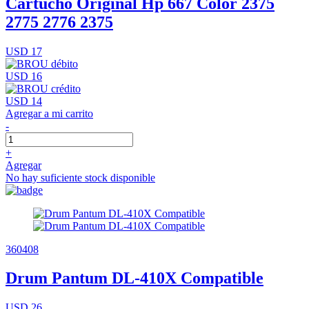
Cartucho Original Hp 667 Color 2375
2775 2776 2375
USD 17
USD 16
USD 14
Agregar a mi carrito
-
+
Agregar
No hay suficiente stock disponible
360408
Drum Pantum DL-410X Compatible
USD 26