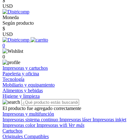
$
USD
Moneda
Según producto
$
USD
0
0
Impresoras y cartuchos
Papeleria y oficina
Tecnología
Mobiliario y equipamiento
Alimentos y bebidas
Higiene y limpieza
El producto fue agregado correctamente
Impresoras y multifunción
Impresoras sistema continuo
Impresoras láser
Impresoras inkjet
Impresoras color
Impresoras wifi
Ver más
Cartuchos
Originales
Compatibles