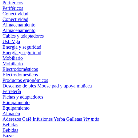
Periféricos
Periféricos
Conectividad
Conectividad
Almacenamiento
Almacenamiento
Cables y adaptadores
Usb
Vga
Energía y seguridad
Energía y seguridad
Mobiliario
Mobiliario
Electrodomésticos
Electrodomésticos
Productos ergonómicos
Descanso de pies
Mouse pad y apoya muñeca
Ferretería
Fichas y adaptadores
Equipamiento
Equipamiento
Almacén
Aderezos
Café
Infusiones
Yerba
Galletas
Ver más
Bebidas
Bebidas
Bazar