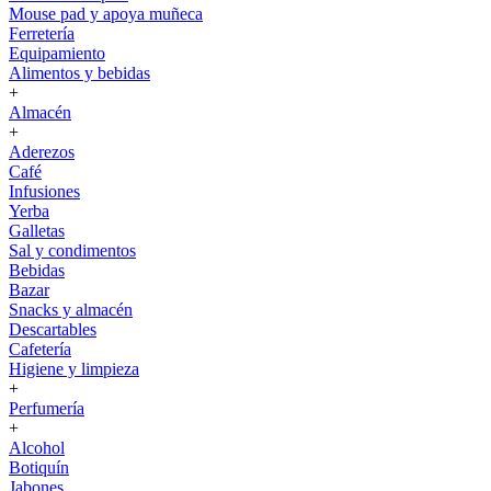
Mouse pad y apoya muñeca
Ferretería
Equipamiento
Alimentos y bebidas
+
Almacén
+
Aderezos
Café
Infusiones
Yerba
Galletas
Sal y condimentos
Bebidas
Bazar
Snacks y almacén
Descartables
Cafetería
Higiene y limpieza
+
Perfumería
+
Alcohol
Botiquín
Jabones