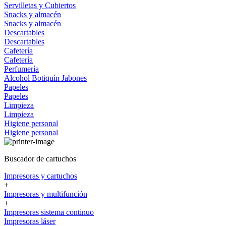
Servilletas y Cubiertos
Snacks y almacén
Snacks y almacén
Descartables
Descartables
Cafetería
Cafetería
Perfumería
Alcohol
Botiquín
Jabones
Papeles
Papeles
Limpieza
Limpieza
Higiene personal
Higiene personal
Buscador de cartuchos
Impresoras y cartuchos
+
Impresoras y multifunción
+
Impresoras sistema continuo
Impresoras láser