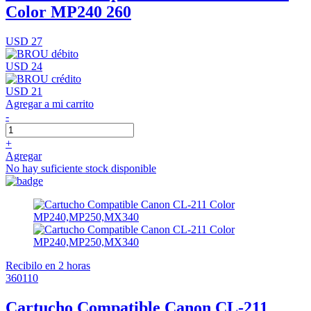
Color MP240 260
USD 27
USD 24
USD 21
Agregar a mi carrito
-
+
Agregar
No hay suficiente stock disponible
Recibilo en 2 horas
360110
Cartucho Compatible Canon CL-211