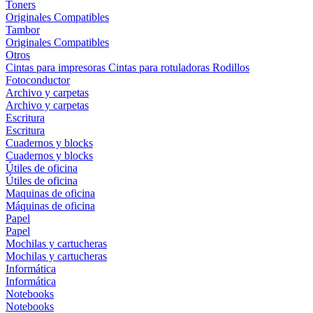
Toners
Originales
Compatibles
Tambor
Originales
Compatibles
Otros
Cintas para impresoras
Cintas para rotuladoras
Rodillos
Fotoconductor
Archivo y carpetas
Archivo y carpetas
Escritura
Escritura
Cuadernos y blocks
Cuadernos y blocks
Útiles de oficina
Útiles de oficina
Maquinas de oficina
Máquinas de oficina
Papel
Papel
Mochilas y cartucheras
Mochilas y cartucheras
Informática
Informática
Notebooks
Notebooks