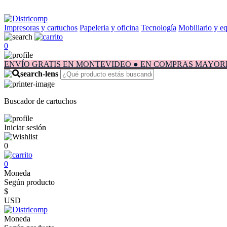
Impresoras y cartuchos
Papeleria y oficina
Tecnología
Mobiliario y e
0
ENVÍO GRATIS EN MONTEVIDEO ● EN COMPRAS MAYORES A $1.
Buscador de cartuchos
Iniciar sesión
0
0
Moneda
Según producto
$
USD
Moneda