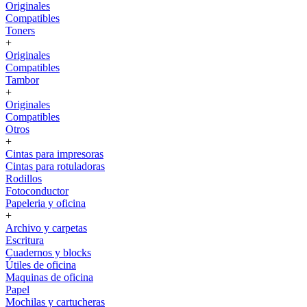
Originales
Compatibles
Toners
+
Originales
Compatibles
Tambor
+
Originales
Compatibles
Otros
+
Cintas para impresoras
Cintas para rotuladoras
Rodillos
Fotoconductor
Papeleria y oficina
+
Archivo y carpetas
Escritura
Cuadernos y blocks
Útiles de oficina
Maquinas de oficina
Papel
Mochilas y cartucheras