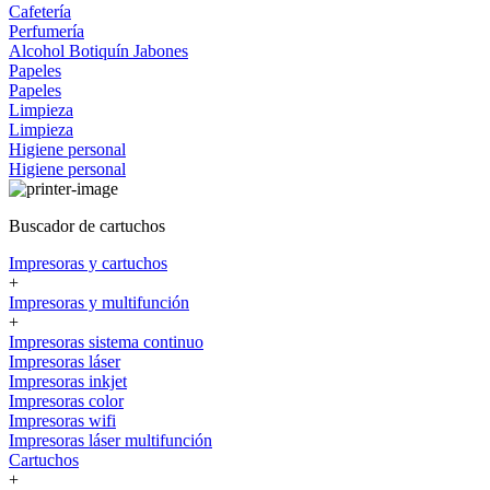
Cafetería
Perfumería
Alcohol
Botiquín
Jabones
Papeles
Papeles
Limpieza
Limpieza
Higiene personal
Higiene personal
Buscador de cartuchos
Impresoras y cartuchos
+
Impresoras y multifunción
+
Impresoras sistema continuo
Impresoras láser
Impresoras inkjet
Impresoras color
Impresoras wifi
Impresoras láser multifunción
Cartuchos
+