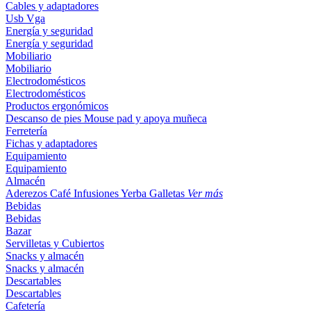
Cables y adaptadores
Usb
Vga
Energía y seguridad
Energía y seguridad
Mobiliario
Mobiliario
Electrodomésticos
Electrodomésticos
Productos ergonómicos
Descanso de pies
Mouse pad y apoya muñeca
Ferretería
Fichas y adaptadores
Equipamiento
Equipamiento
Almacén
Aderezos
Café
Infusiones
Yerba
Galletas
Ver más
Bebidas
Bebidas
Bazar
Servilletas y Cubiertos
Snacks y almacén
Snacks y almacén
Descartables
Descartables
Cafetería