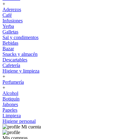
+
Aderezos
Café
Infusiones
Yerba
Galletas
Sal y condimentos
Bebidas
Bazar
Snacks y almacén
Descartables
Cafetería
Higiene y limpieza
+
Perfumería
+
Alcohol
Botiquín
Jabones
Papeles
Limpieza
Higiene personal
Mi cuenta
Mis compras