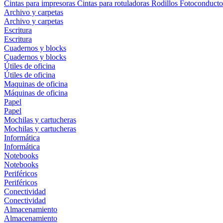
Cintas para impresoras
Cintas para rotuladoras
Rodillos
Fotoconducto
Archivo y carpetas
Archivo y carpetas
Escritura
Escritura
Cuadernos y blocks
Cuadernos y blocks
Útiles de oficina
Útiles de oficina
Maquinas de oficina
Máquinas de oficina
Papel
Papel
Mochilas y cartucheras
Mochilas y cartucheras
Informática
Informática
Notebooks
Notebooks
Periféricos
Periféricos
Conectividad
Conectividad
Almacenamiento
Almacenamiento