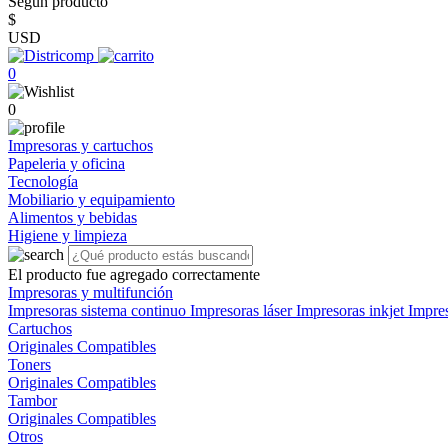
Según producto
$
USD
0
0
Impresoras y cartuchos
Papeleria y oficina
Tecnología
Mobiliario y equipamiento
Alimentos y bebidas
Higiene y limpieza
El producto fue agregado correctamente
Impresoras y multifunción
Impresoras sistema continuo
Impresoras láser
Impresoras inkjet
Impre
Cartuchos
Originales
Compatibles
Toners
Originales
Compatibles
Tambor
Originales
Compatibles
Otros