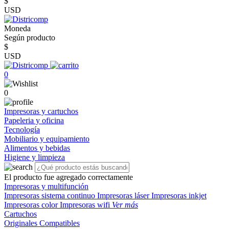
$
USD
Moneda
Según producto
$
USD
0
0
Impresoras y cartuchos
Papeleria y oficina
Tecnología
Mobiliario y equipamiento
Alimentos y bebidas
Higiene y limpieza
El producto fue agregado correctamente
Impresoras y multifunción
Impresoras sistema continuo
Impresoras láser
Impresoras inkjet
Impresoras color
Impresoras wifi
Ver más
Cartuchos
Originales
Compatibles