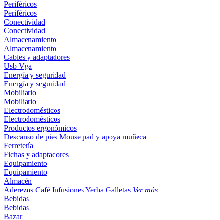
Periféricos
Periféricos
Conectividad
Conectividad
Almacenamiento
Almacenamiento
Cables y adaptadores
Usb
Vga
Energía y seguridad
Energía y seguridad
Mobiliario
Mobiliario
Electrodomésticos
Electrodomésticos
Productos ergonómicos
Descanso de pies
Mouse pad y apoya muñeca
Ferretería
Fichas y adaptadores
Equipamiento
Equipamiento
Almacén
Aderezos
Café
Infusiones
Yerba
Galletas
Ver más
Bebidas
Bebidas
Bazar