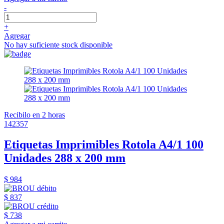
-
+
Agregar
No hay suficiente stock disponible
Recibilo en 2 horas
142357
Etiquetas Imprimibles Rotola A4/1 100
Unidades 288 x 200 mm
$ 984
$ 837
$ 738