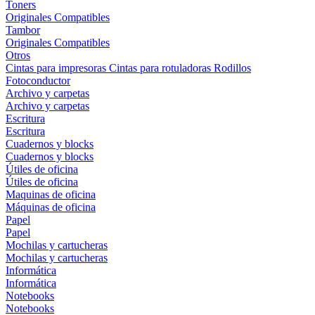
Toners
Originales
Compatibles
Tambor
Originales
Compatibles
Otros
Cintas para impresoras
Cintas para rotuladoras
Rodillos
Fotoconductor
Archivo y carpetas
Archivo y carpetas
Escritura
Escritura
Cuadernos y blocks
Cuadernos y blocks
Útiles de oficina
Útiles de oficina
Maquinas de oficina
Máquinas de oficina
Papel
Papel
Mochilas y cartucheras
Mochilas y cartucheras
Informática
Informática
Notebooks
Notebooks