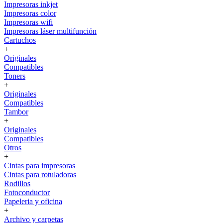
Impresoras inkjet
Impresoras color
Impresoras wifi
Impresoras láser multifunción
Cartuchos
+
Originales
Compatibles
Toners
+
Originales
Compatibles
Tambor
+
Originales
Compatibles
Otros
+
Cintas para impresoras
Cintas para rotuladoras
Rodillos
Fotoconductor
Papeleria y oficina
+
Archivo y carpetas