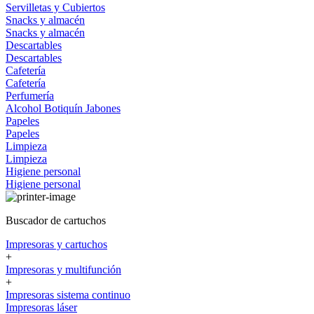
Servilletas y Cubiertos
Snacks y almacén
Snacks y almacén
Descartables
Descartables
Cafetería
Cafetería
Perfumería
Alcohol
Botiquín
Jabones
Papeles
Papeles
Limpieza
Limpieza
Higiene personal
Higiene personal
Buscador de cartuchos
Impresoras y cartuchos
+
Impresoras y multifunción
+
Impresoras sistema continuo
Impresoras láser