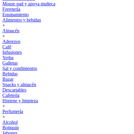
Mouse pad y apoya muñeca
Ferretería
Equipamiento
Alimentos y bebidas
+
Almacén
+
Aderezos
Café
Infusiones
Yerba
Galletas
Sal y condimentos
Bebidas
Bazar
Snacks y almacén
Descartables
Cafetería
Higiene y limpieza
+
Perfumería
+
Alcohol
Botiquín
Jabones