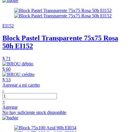
EI152
Block Pastel Transparente 75x75 Rosa
50h EI152
$ 71
$ 60
$ 53
Agregar a mi carrito
-
+
Agregar
No hay suficiente stock disponible