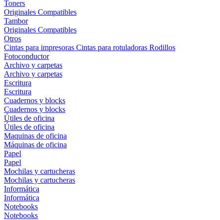
Toners
Originales
Compatibles
Tambor
Originales
Compatibles
Otros
Cintas para impresoras
Cintas para rotuladoras
Rodillos
Fotoconductor
Archivo y carpetas
Archivo y carpetas
Escritura
Escritura
Cuadernos y blocks
Cuadernos y blocks
Útiles de oficina
Útiles de oficina
Maquinas de oficina
Máquinas de oficina
Papel
Papel
Mochilas y cartucheras
Mochilas y cartucheras
Informática
Informática
Notebooks
Notebooks