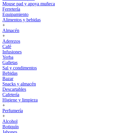
Mouse pad y apoya muñeca
Ferretería
Equipamiento
Alimentos y bebidas
+
Almacén
+
Aderezos
Café
Infusiones
Yerba
Galletas
Sal y condimentos
Bebidas
Bazar
Snacks y almacén
Descartables
Cafetería
Higiene y limpieza
+
Perfumería
+
Alcohol
Botiquín
Jabones