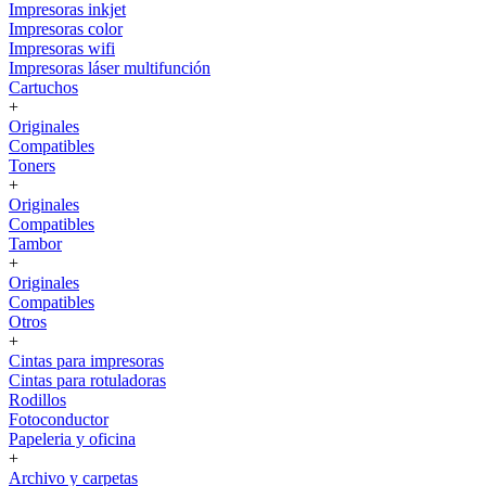
Impresoras inkjet
Impresoras color
Impresoras wifi
Impresoras láser multifunción
Cartuchos
+
Originales
Compatibles
Toners
+
Originales
Compatibles
Tambor
+
Originales
Compatibles
Otros
+
Cintas para impresoras
Cintas para rotuladoras
Rodillos
Fotoconductor
Papeleria y oficina
+
Archivo y carpetas