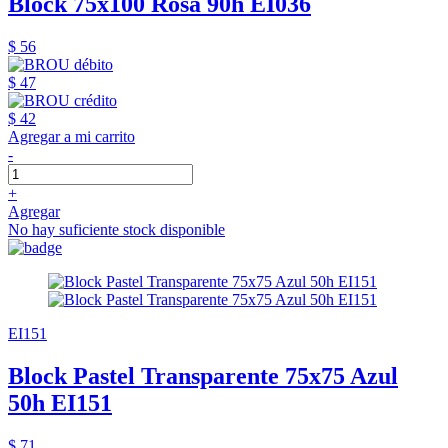
Block 75x100 Rosa 90h EI036
$ 56
$ 47
$ 42
Agregar a mi carrito
-
+
Agregar
No hay suficiente stock disponible
EI151
Block Pastel Transparente 75x75 Azul
50h EI151
$ 71