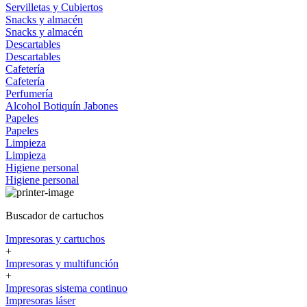
Servilletas y Cubiertos
Snacks y almacén
Snacks y almacén
Descartables
Descartables
Cafetería
Cafetería
Perfumería
Alcohol
Botiquín
Jabones
Papeles
Papeles
Limpieza
Limpieza
Higiene personal
Higiene personal
Buscador de cartuchos
Impresoras y cartuchos
+
Impresoras y multifunción
+
Impresoras sistema continuo
Impresoras láser