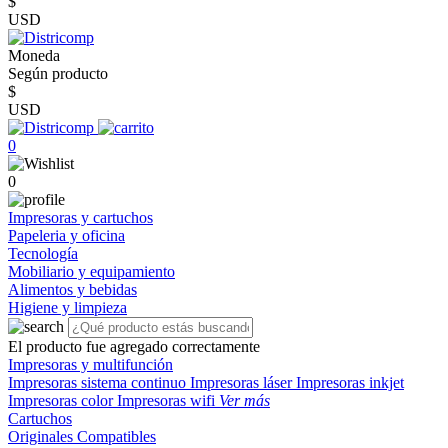
$
USD
Moneda
Según producto
$
USD
0
0
Impresoras y cartuchos
Papeleria y oficina
Tecnología
Mobiliario y equipamiento
Alimentos y bebidas
Higiene y limpieza
El producto fue agregado correctamente
Impresoras y multifunción
Impresoras sistema continuo
Impresoras láser
Impresoras inkjet
Impresoras color
Impresoras wifi
Ver más
Cartuchos
Originales
Compatibles