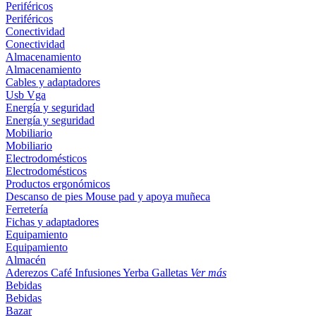
Periféricos
Periféricos
Conectividad
Conectividad
Almacenamiento
Almacenamiento
Cables y adaptadores
Usb
Vga
Energía y seguridad
Energía y seguridad
Mobiliario
Mobiliario
Electrodomésticos
Electrodomésticos
Productos ergonómicos
Descanso de pies
Mouse pad y apoya muñeca
Ferretería
Fichas y adaptadores
Equipamiento
Equipamiento
Almacén
Aderezos
Café
Infusiones
Yerba
Galletas
Ver más
Bebidas
Bebidas
Bazar