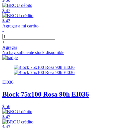
$ 56
$ 47
$ 42
Agregar a mi carrito
-
+
Agregar
No hay suficiente stock disponible
EI036
Block 75x100 Rosa 90h EI036
$ 56
$ 47
$ 42