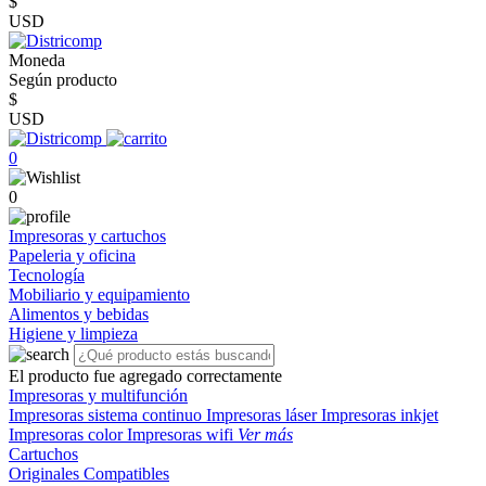
$
USD
Moneda
Según producto
$
USD
0
0
Impresoras y cartuchos
Papeleria y oficina
Tecnología
Mobiliario y equipamiento
Alimentos y bebidas
Higiene y limpieza
El producto fue agregado correctamente
Impresoras y multifunción
Impresoras sistema continuo
Impresoras láser
Impresoras inkjet
Impresoras color
Impresoras wifi
Ver más
Cartuchos
Originales
Compatibles