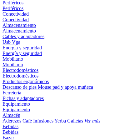
Periféricos
Periféricos
Conectividad
Conectividad
Almacenamiento
Almacenamiento
Cables y adaptadores
Usb
Vga
Energía y seguridad
Energía y seguridad
Mobiliario
Mobiliario
Electrodomésticos
Electrodomésticos
Productos ergonómicos
Descanso de pies
Mouse pad y apoya muñeca
Ferretería
Fichas y adaptadores
Equipamiento
Equipamiento
Almacén
Aderezos
Café
Infusiones
Yerba
Galletas
Ver más
Bebidas
Bebidas
Bazar