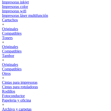
Impresoras inkjet
Impresoras color
Impresoras wifi
Impresoras láser multifunción
Cartuchos
+
Originales
Compatibles
Toners
+
Originales
Compatibles
Tambor
+
Originales
Compatibles
Otros
+
Cintas para impresoras
Cintas para rotuladoras
Rodillos
Fotoconductor
Papeleria y oficina
+
Archivo y carpetas