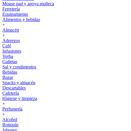
Mouse pad y apoya muñeca
Ferretería
Equipamiento
Alimentos y bebidas
+
Almacén
+
Aderezos
Café
Infusiones
Yerba
Galletas
Sal y condimentos
Bebidas
Bazar
Snacks y almacén
Descartables
Cafetería
Higiene y limpieza
+
Perfumería
+
Alcohol
Botiquín
Jabones