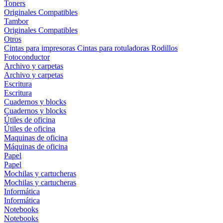
Toners
Originales
Compatibles
Tambor
Originales
Compatibles
Otros
Cintas para impresoras
Cintas para rotuladoras
Rodillos
Fotoconductor
Archivo y carpetas
Archivo y carpetas
Escritura
Escritura
Cuadernos y blocks
Cuadernos y blocks
Útiles de oficina
Útiles de oficina
Maquinas de oficina
Máquinas de oficina
Papel
Papel
Mochilas y cartucheras
Mochilas y cartucheras
Informática
Informática
Notebooks
Notebooks