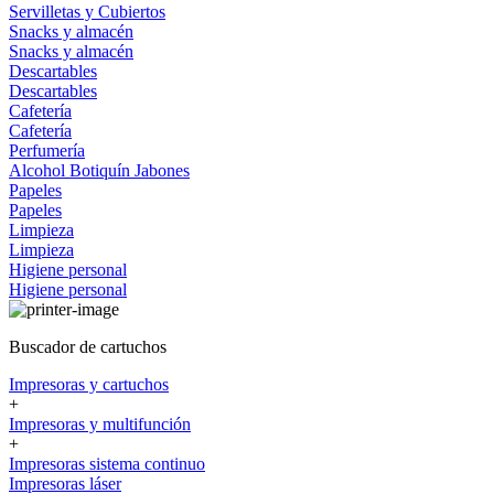
Servilletas y Cubiertos
Snacks y almacén
Snacks y almacén
Descartables
Descartables
Cafetería
Cafetería
Perfumería
Alcohol
Botiquín
Jabones
Papeles
Papeles
Limpieza
Limpieza
Higiene personal
Higiene personal
Buscador de cartuchos
Impresoras y cartuchos
+
Impresoras y multifunción
+
Impresoras sistema continuo
Impresoras láser