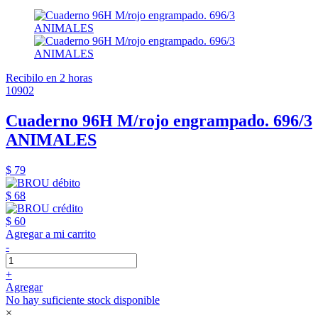
Recibilo en 2 horas
10902
Cuaderno 96H M/rojo engrampado. 696/3
ANIMALES
$ 79
$ 68
$ 60
Agregar a mi carrito
-
+
Agregar
No hay suficiente stock disponible
×