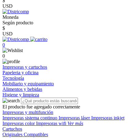
$
USD
Moneda
Según producto
$
USD
0
0
Impresoras y cartuchos
Papeleria y oficina
Tecnología
Mobiliario y equipamiento
Alimentos y bebidas
Higiene y limpieza
El producto fue agregado correctamente
Impresoras y multifunción
Impresoras sistema continuo
Impresoras láser
Impresoras inkjet
Impresoras color
Impresoras wifi
Ver más
Cartuchos
Originales
Compatibles