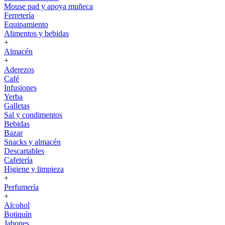
Mouse pad y apoya muñeca
Ferretería
Equipamiento
Alimentos y bebidas
+
Almacén
+
Aderezos
Café
Infusiones
Yerba
Galletas
Sal y condimentos
Bebidas
Bazar
Snacks y almacén
Descartables
Cafetería
Higiene y limpieza
+
Perfumería
+
Alcohol
Botiquín
Jabones