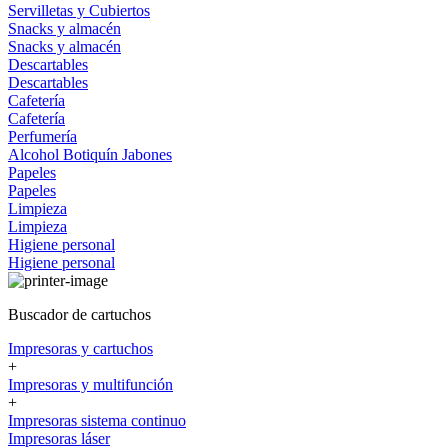
Servilletas y Cubiertos
Snacks y almacén
Snacks y almacén
Descartables
Descartables
Cafetería
Cafetería
Perfumería
Alcohol
Botiquín
Jabones
Papeles
Papeles
Limpieza
Limpieza
Higiene personal
Higiene personal
Buscador de cartuchos
Impresoras y cartuchos
+
Impresoras y multifunción
+
Impresoras sistema continuo
Impresoras láser