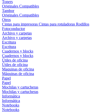
Toners
Originales
Compatibles
Tambor
Originales
Compatibles
Otros
Cintas para impresoras
Cintas para rotuladoras
Rodillos
Fotoconductor
Archivo y carpetas
Archivo y carpetas
Escritura
Escritura
Cuadernos y blocks
Cuadernos y blocks
Útiles de oficina
Útiles de oficina
Maquinas de oficina
Máquinas de oficina
Papel
Papel
Mochilas y cartucheras
Mochilas y cartucheras
Informática
Informática
Notebooks
Notebooks