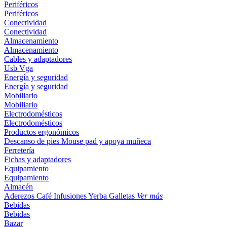
Periféricos
Periféricos
Conectividad
Conectividad
Almacenamiento
Almacenamiento
Cables y adaptadores
Usb
Vga
Energía y seguridad
Energía y seguridad
Mobiliario
Mobiliario
Electrodomésticos
Electrodomésticos
Productos ergonómicos
Descanso de pies
Mouse pad y apoya muñeca
Ferretería
Fichas y adaptadores
Equipamiento
Equipamiento
Almacén
Aderezos
Café
Infusiones
Yerba
Galletas
Ver más
Bebidas
Bebidas
Bazar