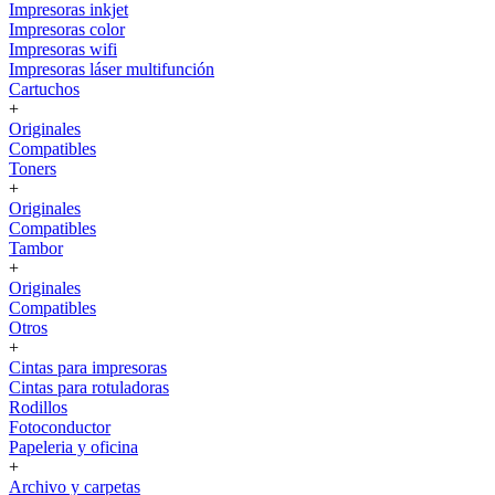
Impresoras inkjet
Impresoras color
Impresoras wifi
Impresoras láser multifunción
Cartuchos
+
Originales
Compatibles
Toners
+
Originales
Compatibles
Tambor
+
Originales
Compatibles
Otros
+
Cintas para impresoras
Cintas para rotuladoras
Rodillos
Fotoconductor
Papeleria y oficina
+
Archivo y carpetas