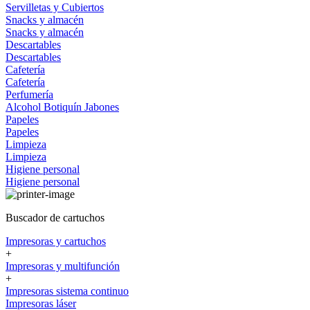
Servilletas y Cubiertos
Snacks y almacén
Snacks y almacén
Descartables
Descartables
Cafetería
Cafetería
Perfumería
Alcohol
Botiquín
Jabones
Papeles
Papeles
Limpieza
Limpieza
Higiene personal
Higiene personal
Buscador de cartuchos
Impresoras y cartuchos
+
Impresoras y multifunción
+
Impresoras sistema continuo
Impresoras láser