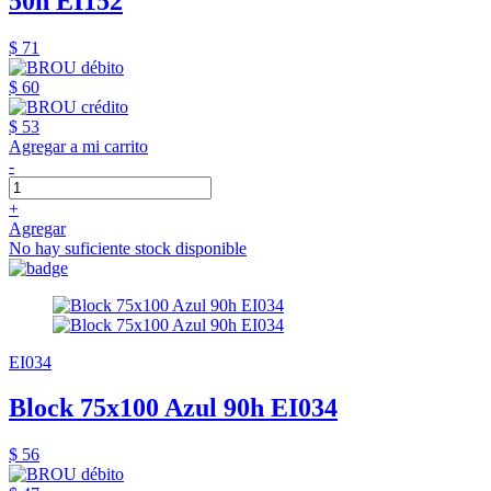
50h EI152
$ 71
$ 60
$ 53
Agregar a mi carrito
-
+
Agregar
No hay suficiente stock disponible
EI034
Block 75x100 Azul 90h EI034
$ 56