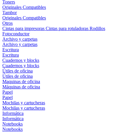
Toners
Originales
Compatibles
Tambor
Originales
Compatibles
Otros
Cintas para impresoras
Cintas para rotuladoras
Rodillos
Fotoconductor
Archivo y carpetas
Archivo y carpetas
Escritura
Escritura
Cuadernos y blocks
Cuadernos y blocks
Útiles de oficina
Útiles de oficina
Maquinas de oficina
Máquinas de oficina
Papel
Papel
Mochilas y cartucheras
Mochilas y cartucheras
Informática
Informática
Notebooks
Notebooks