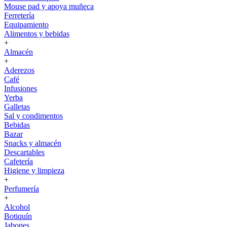
Mouse pad y apoya muñeca
Ferretería
Equipamiento
Alimentos y bebidas
+
Almacén
+
Aderezos
Café
Infusiones
Yerba
Galletas
Sal y condimentos
Bebidas
Bazar
Snacks y almacén
Descartables
Cafetería
Higiene y limpieza
+
Perfumería
+
Alcohol
Botiquín
Jabones