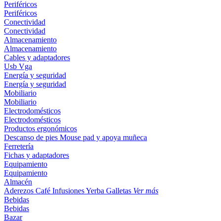
Periféricos
Periféricos
Conectividad
Conectividad
Almacenamiento
Almacenamiento
Cables y adaptadores
Usb
Vga
Energía y seguridad
Energía y seguridad
Mobiliario
Mobiliario
Electrodomésticos
Electrodomésticos
Productos ergonómicos
Descanso de pies
Mouse pad y apoya muñeca
Ferretería
Fichas y adaptadores
Equipamiento
Equipamiento
Almacén
Aderezos
Café
Infusiones
Yerba
Galletas
Ver más
Bebidas
Bebidas
Bazar