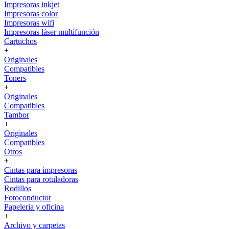
Impresoras inkjet
Impresoras color
Impresoras wifi
Impresoras láser multifunción
Cartuchos
+
Originales
Compatibles
Toners
+
Originales
Compatibles
Tambor
+
Originales
Compatibles
Otros
+
Cintas para impresoras
Cintas para rotuladoras
Rodillos
Fotoconductor
Papeleria y oficina
+
Archivo y carpetas