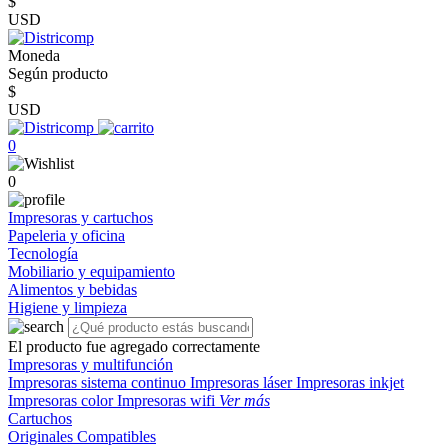
$
USD
Moneda
Según producto
$
USD
0
0
Impresoras y cartuchos
Papeleria y oficina
Tecnología
Mobiliario y equipamiento
Alimentos y bebidas
Higiene y limpieza
El producto fue agregado correctamente
Impresoras y multifunción
Impresoras sistema continuo
Impresoras láser
Impresoras inkjet
Impresoras color
Impresoras wifi
Ver más
Cartuchos
Originales
Compatibles