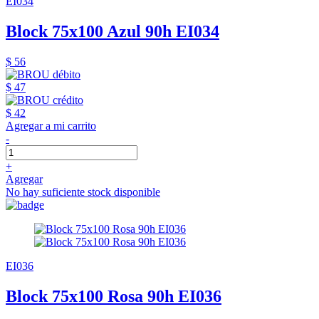
EI034
Block 75x100 Azul 90h EI034
$ 56
$ 47
$ 42
Agregar a mi carrito
-
+
Agregar
No hay suficiente stock disponible
EI036
Block 75x100 Rosa 90h EI036