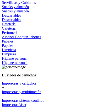
Servilletas y Cubiertos
Snacks y almacén
Snacks y almacén
Descartables
Descartables
Cafetería
Cafetería
Perfumería
Alcohol
Botiquín
Jabones
Papeles
Papeles
Limpieza
Limpieza
Higiene personal
Higiene personal
Buscador de cartuchos
Impresoras y cartuchos
+
Impresoras y multifunción
+
Impresoras sistema continuo
Impresoras láser