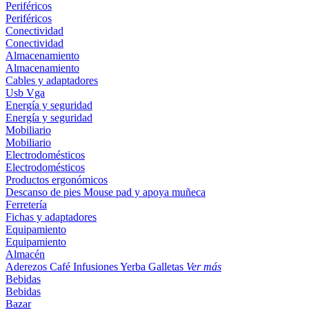
Periféricos
Periféricos
Conectividad
Conectividad
Almacenamiento
Almacenamiento
Cables y adaptadores
Usb
Vga
Energía y seguridad
Energía y seguridad
Mobiliario
Mobiliario
Electrodomésticos
Electrodomésticos
Productos ergonómicos
Descanso de pies
Mouse pad y apoya muñeca
Ferretería
Fichas y adaptadores
Equipamiento
Equipamiento
Almacén
Aderezos
Café
Infusiones
Yerba
Galletas
Ver más
Bebidas
Bebidas
Bazar