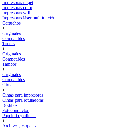
Impresoras inkjet
Impresoras color
Impresoras wifi
Impresoras láser multifunción
Cartuchos
+
Originales
Compatibles
Toners
+
Originales
Compatibles
Tambor
+
Originales
Compatibles
Otros
+
Cintas para impresoras
Cintas para rotuladoras
Rodillos
Fotoconductor
Papeleria y oficina
+
Archivo y carpetas