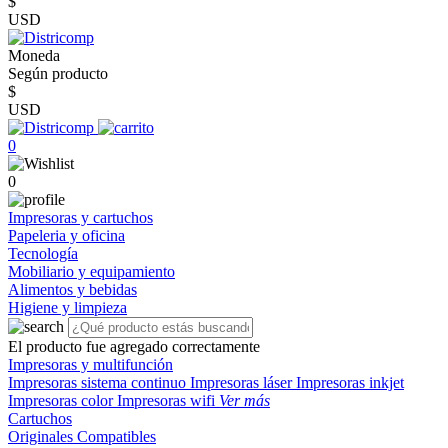
$
USD
Moneda
Según producto
$
USD
0
0
Impresoras y cartuchos
Papeleria y oficina
Tecnología
Mobiliario y equipamiento
Alimentos y bebidas
Higiene y limpieza
El producto fue agregado correctamente
Impresoras y multifunción
Impresoras sistema continuo
Impresoras láser
Impresoras inkjet
Impresoras color
Impresoras wifi
Ver más
Cartuchos
Originales
Compatibles