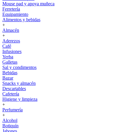
Mouse pad y apoya muñeca
Ferretería
Equipamiento
Alimentos y bebidas
+
Almacén
+
Aderezos
Café
Infusiones
Yerba
Galletas
Sal y condimentos
Bebidas
Bazar
Snacks y almacén
Descartables
Cafetería
Higiene y limpieza
+
Perfumería
+
Alcohol
Botiquín
Jabones