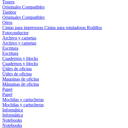
Toners
Originales
Compatibles
Tambor
Originales
Compatibles
Otros
Cintas para impresoras
Cintas para rotuladoras
Rodillos
Fotoconductor
Archivo y carpetas
Archivo y carpetas
Escritura
Escritura
Cuadernos y blocks
Cuadernos y blocks
Útiles de oficina
Útiles de oficina
Maquinas de oficina
Máquinas de oficina
Papel
Papel
Mochilas y cartucheras
Mochilas y cartucheras
Informática
Informática
Notebooks
Notebooks