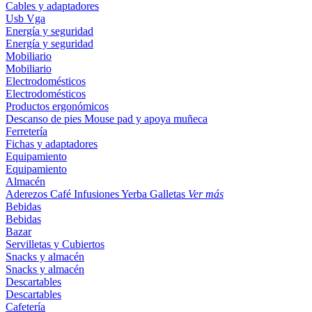
Cables y adaptadores
Usb
Vga
Energía y seguridad
Energía y seguridad
Mobiliario
Mobiliario
Electrodomésticos
Electrodomésticos
Productos ergonómicos
Descanso de pies
Mouse pad y apoya muñeca
Ferretería
Fichas y adaptadores
Equipamiento
Equipamiento
Almacén
Aderezos
Café
Infusiones
Yerba
Galletas
Ver más
Bebidas
Bebidas
Bazar
Servilletas y Cubiertos
Snacks y almacén
Snacks y almacén
Descartables
Descartables
Cafetería