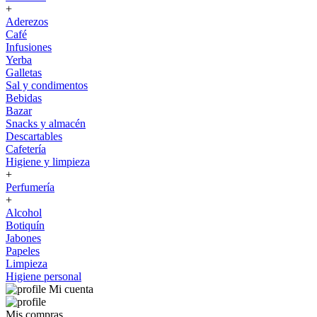
+
Aderezos
Café
Infusiones
Yerba
Galletas
Sal y condimentos
Bebidas
Bazar
Snacks y almacén
Descartables
Cafetería
Higiene y limpieza
+
Perfumería
+
Alcohol
Botiquín
Jabones
Papeles
Limpieza
Higiene personal
Mi cuenta
Mis compras