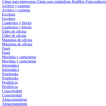
Cintas para impresoras
Cintas para rotuladoras
Rodillos
Fotoconducto
Archivo y carpetas
Archivo y carpetas
Escritura
Escritura
Cuadernos y blocks
Cuadernos y blocks
Útiles de oficina
Útiles de oficina
Maquinas de oficina
Máquinas de oficina
Papel
Papel
Mochilas y cartucheras
Mochilas y cartucheras
Informática
Informática
Notebooks
Notebooks
Periféricos
Periféricos
Conectividad
Conectividad
Almacenamiento
Almacenamiento