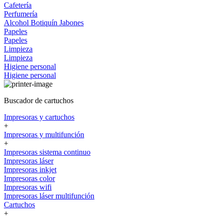
Cafetería
Perfumería
Alcohol
Botiquín
Jabones
Papeles
Papeles
Limpieza
Limpieza
Higiene personal
Higiene personal
Buscador de cartuchos
Impresoras y cartuchos
+
Impresoras y multifunción
+
Impresoras sistema continuo
Impresoras láser
Impresoras inkjet
Impresoras color
Impresoras wifi
Impresoras láser multifunción
Cartuchos
+