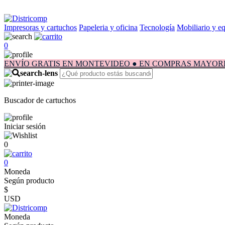
Impresoras y cartuchos
Papeleria y oficina
Tecnología
Mobiliario y e
0
ENVÍO GRATIS EN MONTEVIDEO ● EN COMPRAS MAYORES A $1.
Buscador de cartuchos
Iniciar sesión
0
0
Moneda
Según producto
$
USD
Moneda