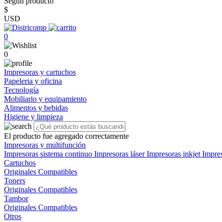
Según producto
$
USD
0
0
Impresoras y cartuchos
Papeleria y oficina
Tecnología
Mobiliario y equipamiento
Alimentos y bebidas
Higiene y limpieza
El producto fue agregado correctamente
Impresoras y multifunción
Impresoras sistema continuo
Impresoras láser
Impresoras inkjet
Impre
Cartuchos
Originales
Compatibles
Toners
Originales
Compatibles
Tambor
Originales
Compatibles
Otros