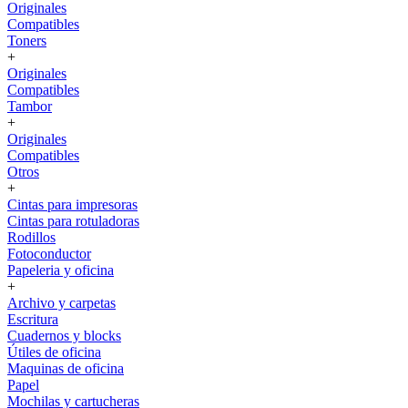
Originales
Compatibles
Toners
+
Originales
Compatibles
Tambor
+
Originales
Compatibles
Otros
+
Cintas para impresoras
Cintas para rotuladoras
Rodillos
Fotoconductor
Papeleria y oficina
+
Archivo y carpetas
Escritura
Cuadernos y blocks
Útiles de oficina
Maquinas de oficina
Papel
Mochilas y cartucheras