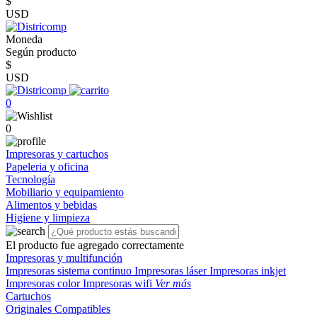
$
USD
Moneda
Según producto
$
USD
0
0
Impresoras y cartuchos
Papeleria y oficina
Tecnología
Mobiliario y equipamiento
Alimentos y bebidas
Higiene y limpieza
El producto fue agregado correctamente
Impresoras y multifunción
Impresoras sistema continuo
Impresoras láser
Impresoras inkjet
Impresoras color
Impresoras wifi
Ver más
Cartuchos
Originales
Compatibles