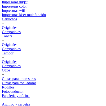
Impresoras inkjet
Impresoras color
Impresoras wifi
Impresoras láser multifunción
Cartuchos
+
Originales
Compatibles
Toners
+
Originales
Compatibles
Tambor
+
Originales
Compatibles
Otros
+
Cintas para impresoras
Cintas para rotuladoras
Rodillos
Fotoconductor
Papeleria y oficina
+
Archivo y carpetas