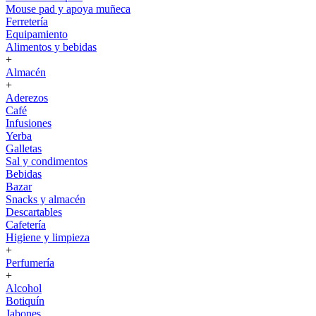
Mouse pad y apoya muñeca
Ferretería
Equipamiento
Alimentos y bebidas
+
Almacén
+
Aderezos
Café
Infusiones
Yerba
Galletas
Sal y condimentos
Bebidas
Bazar
Snacks y almacén
Descartables
Cafetería
Higiene y limpieza
+
Perfumería
+
Alcohol
Botiquín
Jabones