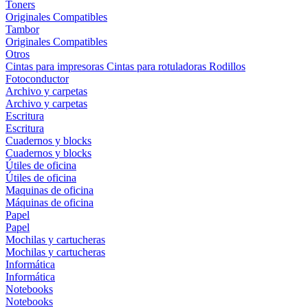
Toners
Originales
Compatibles
Tambor
Originales
Compatibles
Otros
Cintas para impresoras
Cintas para rotuladoras
Rodillos
Fotoconductor
Archivo y carpetas
Archivo y carpetas
Escritura
Escritura
Cuadernos y blocks
Cuadernos y blocks
Útiles de oficina
Útiles de oficina
Maquinas de oficina
Máquinas de oficina
Papel
Papel
Mochilas y cartucheras
Mochilas y cartucheras
Informática
Informática
Notebooks
Notebooks