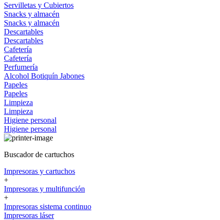
Servilletas y Cubiertos
Snacks y almacén
Snacks y almacén
Descartables
Descartables
Cafetería
Cafetería
Perfumería
Alcohol
Botiquín
Jabones
Papeles
Papeles
Limpieza
Limpieza
Higiene personal
Higiene personal
Buscador de cartuchos
Impresoras y cartuchos
+
Impresoras y multifunción
+
Impresoras sistema continuo
Impresoras láser