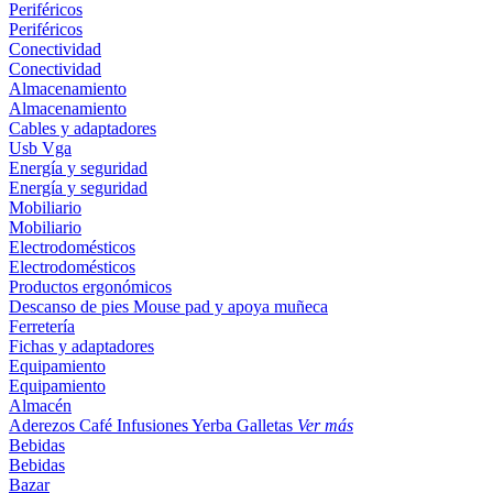
Periféricos
Periféricos
Conectividad
Conectividad
Almacenamiento
Almacenamiento
Cables y adaptadores
Usb
Vga
Energía y seguridad
Energía y seguridad
Mobiliario
Mobiliario
Electrodomésticos
Electrodomésticos
Productos ergonómicos
Descanso de pies
Mouse pad y apoya muñeca
Ferretería
Fichas y adaptadores
Equipamiento
Equipamiento
Almacén
Aderezos
Café
Infusiones
Yerba
Galletas
Ver más
Bebidas
Bebidas
Bazar