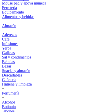
Mouse pad y apoya muñeca
Ferretería
Equipamiento
Alimentos y bebidas
+
Almacén
+
Aderezos
Café
Infusiones
Yerba
Galletas
Sal y condimentos
Bebidas
Bazar
Snacks y almacén
Descartables
Cafetería
Higiene y limpieza
+
Perfumería
+
Alcohol
Botiquín
Jabones