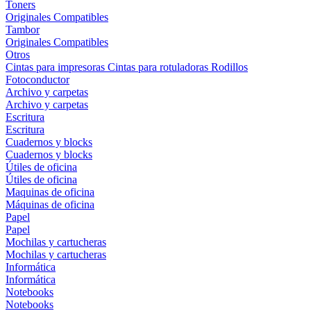
Toners
Originales
Compatibles
Tambor
Originales
Compatibles
Otros
Cintas para impresoras
Cintas para rotuladoras
Rodillos
Fotoconductor
Archivo y carpetas
Archivo y carpetas
Escritura
Escritura
Cuadernos y blocks
Cuadernos y blocks
Útiles de oficina
Útiles de oficina
Maquinas de oficina
Máquinas de oficina
Papel
Papel
Mochilas y cartucheras
Mochilas y cartucheras
Informática
Informática
Notebooks
Notebooks