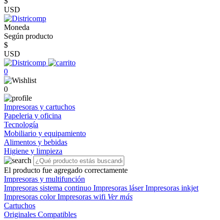
$
USD
Moneda
Según producto
$
USD
0
0
Impresoras y cartuchos
Papeleria y oficina
Tecnología
Mobiliario y equipamiento
Alimentos y bebidas
Higiene y limpieza
El producto fue agregado correctamente
Impresoras y multifunción
Impresoras sistema continuo
Impresoras láser
Impresoras inkjet
Impresoras color
Impresoras wifi
Ver más
Cartuchos
Originales
Compatibles