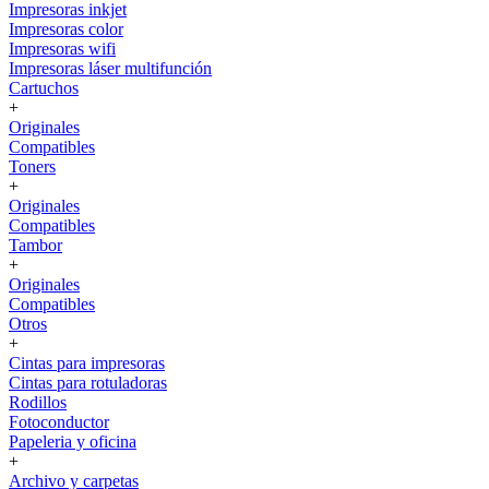
Impresoras inkjet
Impresoras color
Impresoras wifi
Impresoras láser multifunción
Cartuchos
+
Originales
Compatibles
Toners
+
Originales
Compatibles
Tambor
+
Originales
Compatibles
Otros
+
Cintas para impresoras
Cintas para rotuladoras
Rodillos
Fotoconductor
Papeleria y oficina
+
Archivo y carpetas