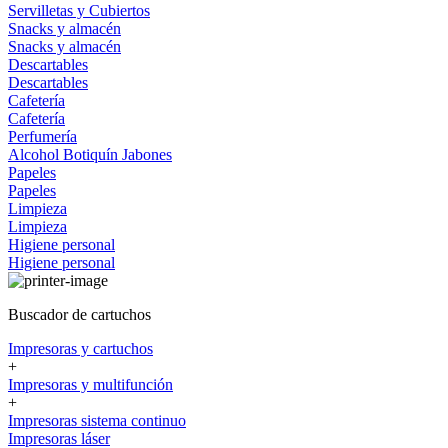
Servilletas y Cubiertos
Snacks y almacén
Snacks y almacén
Descartables
Descartables
Cafetería
Cafetería
Perfumería
Alcohol
Botiquín
Jabones
Papeles
Papeles
Limpieza
Limpieza
Higiene personal
Higiene personal
Buscador de cartuchos
Impresoras y cartuchos
+
Impresoras y multifunción
+
Impresoras sistema continuo
Impresoras láser