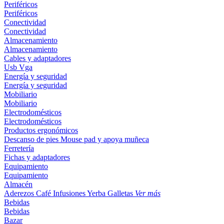
Periféricos
Periféricos
Conectividad
Conectividad
Almacenamiento
Almacenamiento
Cables y adaptadores
Usb
Vga
Energía y seguridad
Energía y seguridad
Mobiliario
Mobiliario
Electrodomésticos
Electrodomésticos
Productos ergonómicos
Descanso de pies
Mouse pad y apoya muñeca
Ferretería
Fichas y adaptadores
Equipamiento
Equipamiento
Almacén
Aderezos
Café
Infusiones
Yerba
Galletas
Ver más
Bebidas
Bebidas
Bazar