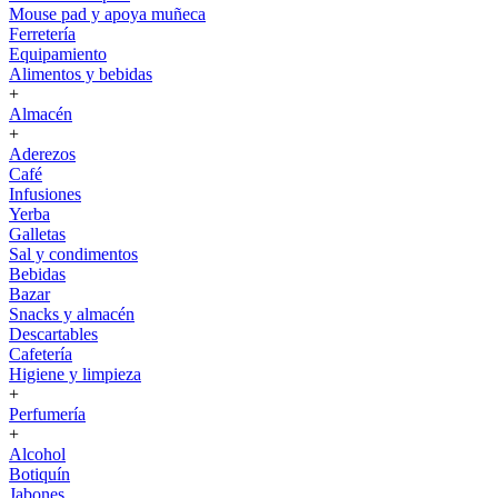
Mouse pad y apoya muñeca
Ferretería
Equipamiento
Alimentos y bebidas
+
Almacén
+
Aderezos
Café
Infusiones
Yerba
Galletas
Sal y condimentos
Bebidas
Bazar
Snacks y almacén
Descartables
Cafetería
Higiene y limpieza
+
Perfumería
+
Alcohol
Botiquín
Jabones