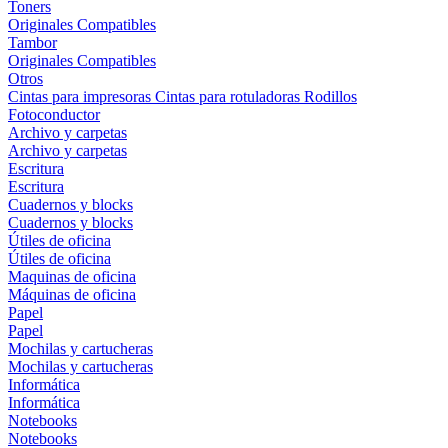
Toners
Originales
Compatibles
Tambor
Originales
Compatibles
Otros
Cintas para impresoras
Cintas para rotuladoras
Rodillos
Fotoconductor
Archivo y carpetas
Archivo y carpetas
Escritura
Escritura
Cuadernos y blocks
Cuadernos y blocks
Útiles de oficina
Útiles de oficina
Maquinas de oficina
Máquinas de oficina
Papel
Papel
Mochilas y cartucheras
Mochilas y cartucheras
Informática
Informática
Notebooks
Notebooks