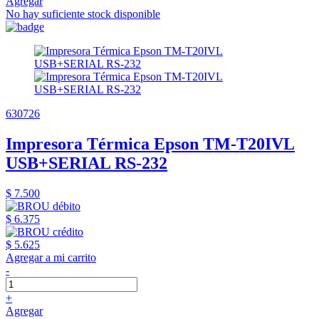
Agregar
No hay suficiente stock disponible
630726
Impresora Térmica Epson TM-T20IVL
USB+SERIAL RS-232
$ 7.500
$ 6.375
$ 5.625
Agregar a mi carrito
-
+
Agregar