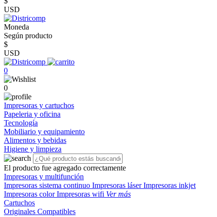
$
USD
Moneda
Según producto
$
USD
0
0
Impresoras y cartuchos
Papeleria y oficina
Tecnología
Mobiliario y equipamiento
Alimentos y bebidas
Higiene y limpieza
El producto fue agregado correctamente
Impresoras y multifunción
Impresoras sistema continuo
Impresoras láser
Impresoras inkjet
Impresoras color
Impresoras wifi
Ver más
Cartuchos
Originales
Compatibles