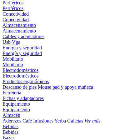
Periféricos
Periféricos
Conectividad
Conectividad
Almacenamiento
Almacenamiento
Cables y adaptadores
Usb
Vga
Energía y seguridad
Energía y seguridad
Mobiliario
Mobiliario
Electrodomésticos
Electrodomésticos
Productos ergonómicos
Descanso de pies
Mouse pad y apoya muñeca
Ferretería
Fichas y adaptadores
Equipamiento
Equipamiento
Almacén
Aderezos
Café
Infusiones
Yerba
Galletas
Ver más
Bebidas
Bebidas
Bazar