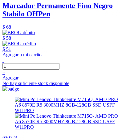
Marcador Permanente Fino Negro
Stabilo OHPen
$ 68
$ 58
$ 51
Agregar a mi carrito
-
+
Agregar
No hay suficiente stock disponible
630723