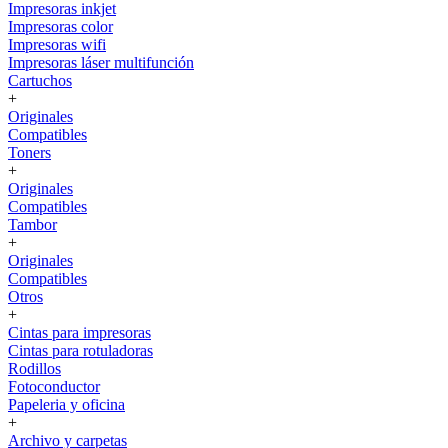
Impresoras inkjet
Impresoras color
Impresoras wifi
Impresoras láser multifunción
Cartuchos
+
Originales
Compatibles
Toners
+
Originales
Compatibles
Tambor
+
Originales
Compatibles
Otros
+
Cintas para impresoras
Cintas para rotuladoras
Rodillos
Fotoconductor
Papeleria y oficina
+
Archivo y carpetas