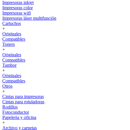
Impresoras inkjet
Impresoras color
Impresoras wifi
Impresoras láser multifunción
Cartuchos
+
Originales
Compatibles
Toners
+
Originales
Compatibles
Tambor
+
Originales
Compatibles
Otros
+
Cintas para impresoras
Cintas para rotuladoras
Rodillos
Fotoconductor
Papeleria y oficina
+
Archivo y carpetas