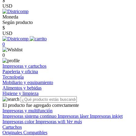
$
USD
Moneda
Según producto
$
USD
0
0
Impresoras y cartuchos
Papeleria y oficina
Tecnología
Mobiliario y equipamiento
Alimentos y bebidas
Higiene y limpieza
El producto fue agregado correctamente
Impresoras y multifunción
Impresoras sistema continuo
Impresoras láser
Impresoras inkjet
Impresoras color
Impresoras wifi
Ver más
Cartuchos
Originales
Compatibles