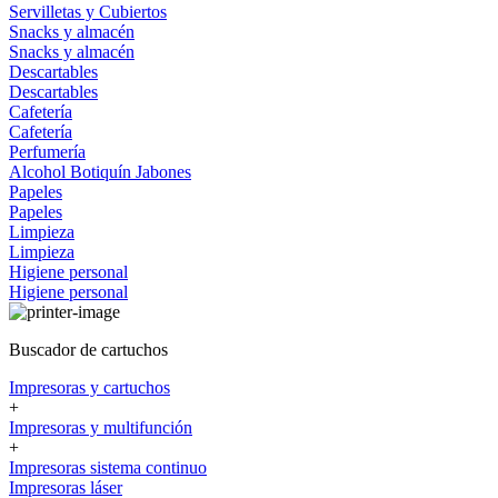
Servilletas y Cubiertos
Snacks y almacén
Snacks y almacén
Descartables
Descartables
Cafetería
Cafetería
Perfumería
Alcohol
Botiquín
Jabones
Papeles
Papeles
Limpieza
Limpieza
Higiene personal
Higiene personal
Buscador de cartuchos
Impresoras y cartuchos
+
Impresoras y multifunción
+
Impresoras sistema continuo
Impresoras láser