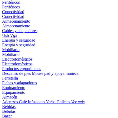
Periféricos
Periféricos
Conectividad
Conectividad
Almacenamiento
Almacenamiento
Cables y adaptadores
Usb
Vga
Energía y seguridad
Energía y seguridad
Mobiliario
Mobiliario
Electrodomésticos
Electrodomésticos
Productos ergonómicos
Descanso de pies
Mouse pad y apoya muñeca
Ferretería
Fichas y adaptadores
Equipamiento
Equipamiento
Almacén
Aderezos
Café
Infusiones
Yerba
Galletas
Ver más
Bebidas
Bebidas
Bazar