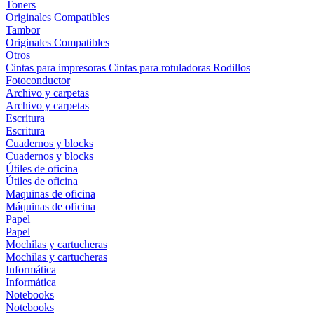
Toners
Originales
Compatibles
Tambor
Originales
Compatibles
Otros
Cintas para impresoras
Cintas para rotuladoras
Rodillos
Fotoconductor
Archivo y carpetas
Archivo y carpetas
Escritura
Escritura
Cuadernos y blocks
Cuadernos y blocks
Útiles de oficina
Útiles de oficina
Maquinas de oficina
Máquinas de oficina
Papel
Papel
Mochilas y cartucheras
Mochilas y cartucheras
Informática
Informática
Notebooks
Notebooks