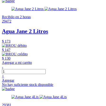
Recibilo en 2 horas
29472
Agua Jane 2 Litros
$ 173
$ 147
$ 130
Agregar a mi carrito
-
+
Agregar
No hay suficiente stock disponible
29381