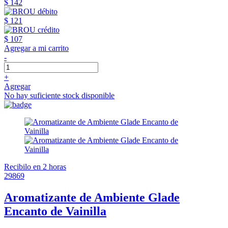
$ 142
$ 121
$ 107
Agregar a mi carrito
-
+
Agregar
No hay suficiente stock disponible
Recibilo en 2 horas
29869
Aromatizante de Ambiente Glade
Encanto de Vainilla