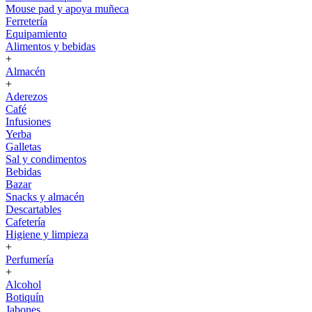
Mouse pad y apoya muñeca
Ferretería
Equipamiento
Alimentos y bebidas
+
Almacén
+
Aderezos
Café
Infusiones
Yerba
Galletas
Sal y condimentos
Bebidas
Bazar
Snacks y almacén
Descartables
Cafetería
Higiene y limpieza
+
Perfumería
+
Alcohol
Botiquín
Jabones