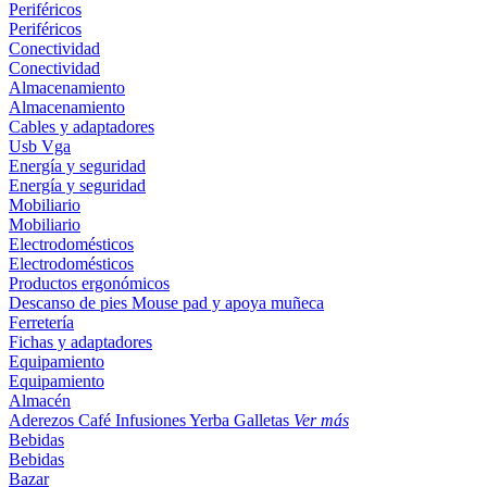
Periféricos
Periféricos
Conectividad
Conectividad
Almacenamiento
Almacenamiento
Cables y adaptadores
Usb
Vga
Energía y seguridad
Energía y seguridad
Mobiliario
Mobiliario
Electrodomésticos
Electrodomésticos
Productos ergonómicos
Descanso de pies
Mouse pad y apoya muñeca
Ferretería
Fichas y adaptadores
Equipamiento
Equipamiento
Almacén
Aderezos
Café
Infusiones
Yerba
Galletas
Ver más
Bebidas
Bebidas
Bazar