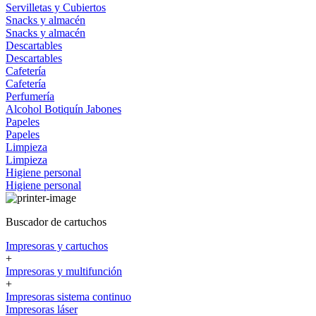
Servilletas y Cubiertos
Snacks y almacén
Snacks y almacén
Descartables
Descartables
Cafetería
Cafetería
Perfumería
Alcohol
Botiquín
Jabones
Papeles
Papeles
Limpieza
Limpieza
Higiene personal
Higiene personal
Buscador de cartuchos
Impresoras y cartuchos
+
Impresoras y multifunción
+
Impresoras sistema continuo
Impresoras láser