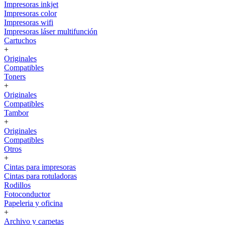
Impresoras inkjet
Impresoras color
Impresoras wifi
Impresoras láser multifunción
Cartuchos
+
Originales
Compatibles
Toners
+
Originales
Compatibles
Tambor
+
Originales
Compatibles
Otros
+
Cintas para impresoras
Cintas para rotuladoras
Rodillos
Fotoconductor
Papeleria y oficina
+
Archivo y carpetas