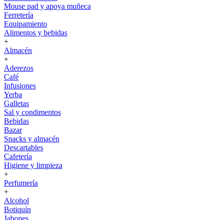
Mouse pad y apoya muñeca
Ferretería
Equipamiento
Alimentos y bebidas
+
Almacén
+
Aderezos
Café
Infusiones
Yerba
Galletas
Sal y condimentos
Bebidas
Bazar
Snacks y almacén
Descartables
Cafetería
Higiene y limpieza
+
Perfumería
+
Alcohol
Botiquín
Jabones