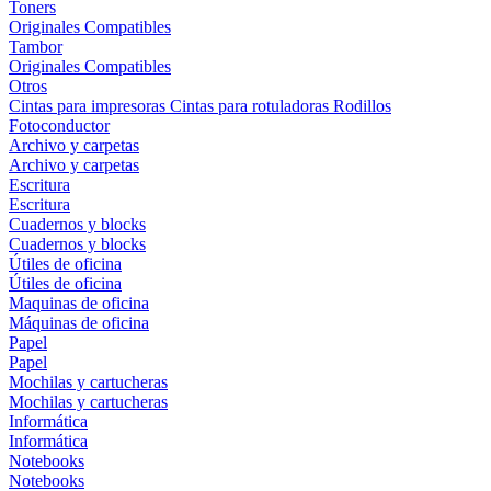
Toners
Originales
Compatibles
Tambor
Originales
Compatibles
Otros
Cintas para impresoras
Cintas para rotuladoras
Rodillos
Fotoconductor
Archivo y carpetas
Archivo y carpetas
Escritura
Escritura
Cuadernos y blocks
Cuadernos y blocks
Útiles de oficina
Útiles de oficina
Maquinas de oficina
Máquinas de oficina
Papel
Papel
Mochilas y cartucheras
Mochilas y cartucheras
Informática
Informática
Notebooks
Notebooks