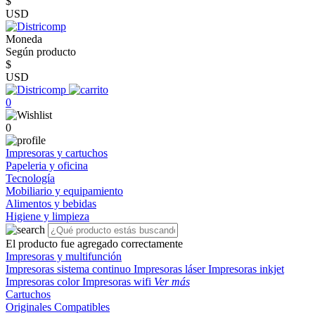
$
USD
Moneda
Según producto
$
USD
0
0
Impresoras y cartuchos
Papeleria y oficina
Tecnología
Mobiliario y equipamiento
Alimentos y bebidas
Higiene y limpieza
El producto fue agregado correctamente
Impresoras y multifunción
Impresoras sistema continuo
Impresoras láser
Impresoras inkjet
Impresoras color
Impresoras wifi
Ver más
Cartuchos
Originales
Compatibles