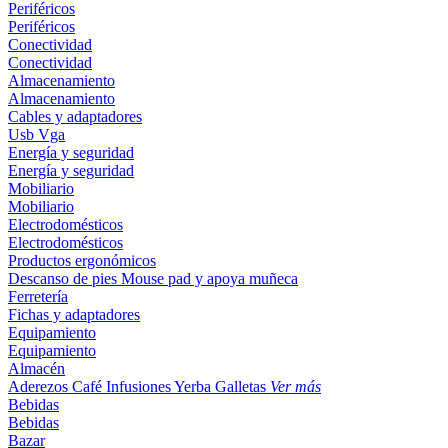
Periféricos
Periféricos
Conectividad
Conectividad
Almacenamiento
Almacenamiento
Cables y adaptadores
Usb
Vga
Energía y seguridad
Energía y seguridad
Mobiliario
Mobiliario
Electrodomésticos
Electrodomésticos
Productos ergonómicos
Descanso de pies
Mouse pad y apoya muñeca
Ferretería
Fichas y adaptadores
Equipamiento
Equipamiento
Almacén
Aderezos
Café
Infusiones
Yerba
Galletas
Ver más
Bebidas
Bebidas
Bazar