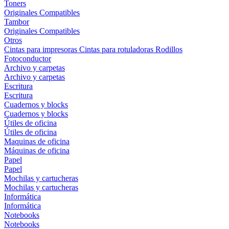
Toners
Originales
Compatibles
Tambor
Originales
Compatibles
Otros
Cintas para impresoras
Cintas para rotuladoras
Rodillos
Fotoconductor
Archivo y carpetas
Archivo y carpetas
Escritura
Escritura
Cuadernos y blocks
Cuadernos y blocks
Útiles de oficina
Útiles de oficina
Maquinas de oficina
Máquinas de oficina
Papel
Papel
Mochilas y cartucheras
Mochilas y cartucheras
Informática
Informática
Notebooks
Notebooks