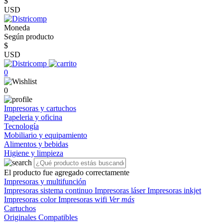
$
USD
Moneda
Según producto
$
USD
0
0
Impresoras y cartuchos
Papeleria y oficina
Tecnología
Mobiliario y equipamiento
Alimentos y bebidas
Higiene y limpieza
El producto fue agregado correctamente
Impresoras y multifunción
Impresoras sistema continuo
Impresoras láser
Impresoras inkjet
Impresoras color
Impresoras wifi
Ver más
Cartuchos
Originales
Compatibles