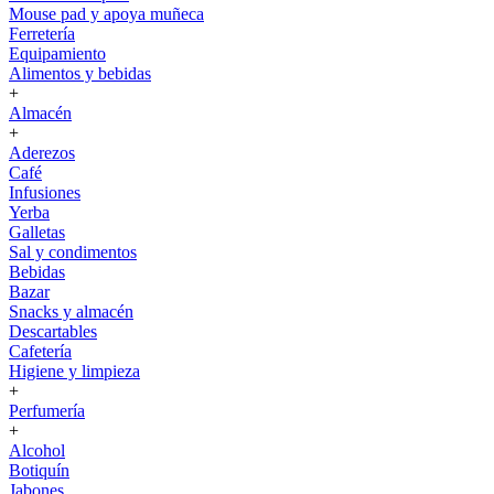
Mouse pad y apoya muñeca
Ferretería
Equipamiento
Alimentos y bebidas
+
Almacén
+
Aderezos
Café
Infusiones
Yerba
Galletas
Sal y condimentos
Bebidas
Bazar
Snacks y almacén
Descartables
Cafetería
Higiene y limpieza
+
Perfumería
+
Alcohol
Botiquín
Jabones