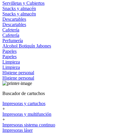
Servilletas y Cubiertos
Snacks y almacén
Snacks y almacén
Descartables
Descartables
Cafetería
Cafetería
Perfumería
Alcohol
Botiquín
Jabones
Papeles
Papeles
Limpieza
Limpieza
Higiene personal
Higiene personal
Buscador de cartuchos
Impresoras y cartuchos
+
Impresoras y multifunción
+
Impresoras sistema continuo
Impresoras láser