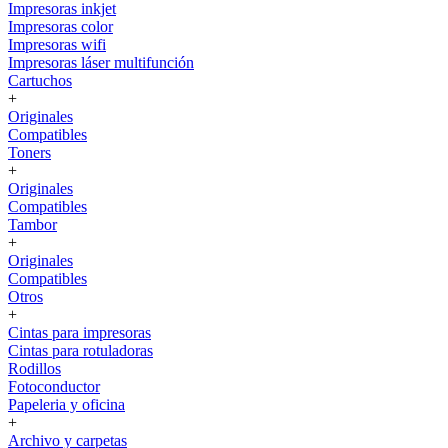
Impresoras inkjet
Impresoras color
Impresoras wifi
Impresoras láser multifunción
Cartuchos
+
Originales
Compatibles
Toners
+
Originales
Compatibles
Tambor
+
Originales
Compatibles
Otros
+
Cintas para impresoras
Cintas para rotuladoras
Rodillos
Fotoconductor
Papeleria y oficina
+
Archivo y carpetas