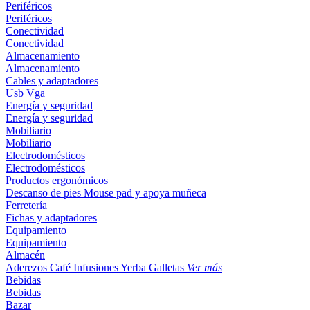
Periféricos
Periféricos
Conectividad
Conectividad
Almacenamiento
Almacenamiento
Cables y adaptadores
Usb
Vga
Energía y seguridad
Energía y seguridad
Mobiliario
Mobiliario
Electrodomésticos
Electrodomésticos
Productos ergonómicos
Descanso de pies
Mouse pad y apoya muñeca
Ferretería
Fichas y adaptadores
Equipamiento
Equipamiento
Almacén
Aderezos
Café
Infusiones
Yerba
Galletas
Ver más
Bebidas
Bebidas
Bazar