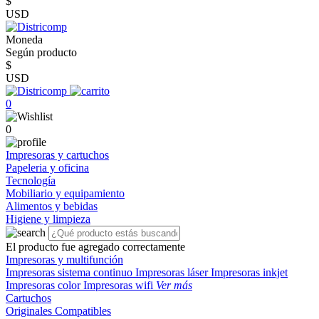
$
USD
Moneda
Según producto
$
USD
0
0
Impresoras y cartuchos
Papeleria y oficina
Tecnología
Mobiliario y equipamiento
Alimentos y bebidas
Higiene y limpieza
El producto fue agregado correctamente
Impresoras y multifunción
Impresoras sistema continuo
Impresoras láser
Impresoras inkjet
Impresoras color
Impresoras wifi
Ver más
Cartuchos
Originales
Compatibles