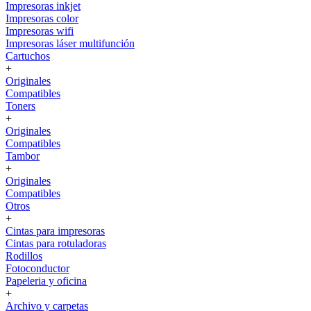
Impresoras inkjet
Impresoras color
Impresoras wifi
Impresoras láser multifunción
Cartuchos
+
Originales
Compatibles
Toners
+
Originales
Compatibles
Tambor
+
Originales
Compatibles
Otros
+
Cintas para impresoras
Cintas para rotuladoras
Rodillos
Fotoconductor
Papeleria y oficina
+
Archivo y carpetas