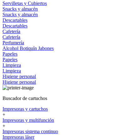
Servilletas y Cubiertos
Snacks y almacén
Snacks y almacén
Descartables
Descartables
Cafetería
Cafetería
Perfumería
Alcohol
Botiquín
Jabones
Papeles
Papeles
Limpieza
Limpieza
Higiene personal
Higiene personal
Buscador de cartuchos
Impresoras y cartuchos
+
Impresoras y multifunción
+
Impresoras sistema continuo
Impresoras láser