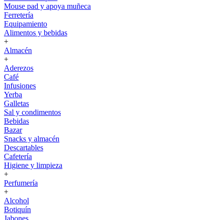
Mouse pad y apoya muñeca
Ferretería
Equipamiento
Alimentos y bebidas
+
Almacén
+
Aderezos
Café
Infusiones
Yerba
Galletas
Sal y condimentos
Bebidas
Bazar
Snacks y almacén
Descartables
Cafetería
Higiene y limpieza
+
Perfumería
+
Alcohol
Botiquín
Jabones