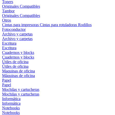
Toners
Originales
Compatibles
Tambor
Originales
Compatibles
Otros
Cintas para impresoras
Cintas para rotuladoras
Rodillos
Fotoconductor
Archivo y carpetas
Archivo y carpetas
Escritura
Escritura
Cuadernos y blocks
Cuadernos y blocks
Útiles de oficina
Útiles de oficina
Maquinas de oficina
Máquinas de oficina
Papel
Papel
Mochilas y cartucheras
Mochilas y cartucheras
Informática
Informática
Notebooks
Notebooks