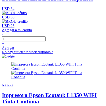
USD 34
USD 30
USD 26
Agregar a mi carrito
-
+
Agregar
No hay suficiente stock disponible
630727
Impresora Epson Ecotank L1350 WIFI
Tinta Continua