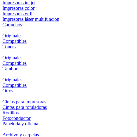
Impresoras inkjet
Impresoras color
Impresoras wifi
Impresoras láser multifunción
Cartuchos
+
Originales
Compatibles
Toners
+
Originales
Compatibles
Tambor
+
Originales
Compatibles
Otros
+
Cintas para impresoras
Cintas para rotuladoras
Rodillos
Fotoconductor
Papeleria y oficina
+
Archivo y carpetas