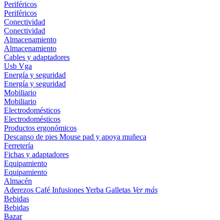
Periféricos
Periféricos
Conectividad
Conectividad
Almacenamiento
Almacenamiento
Cables y adaptadores
Usb
Vga
Energía y seguridad
Energía y seguridad
Mobiliario
Mobiliario
Electrodomésticos
Electrodomésticos
Productos ergonómicos
Descanso de pies
Mouse pad y apoya muñeca
Ferretería
Fichas y adaptadores
Equipamiento
Equipamiento
Almacén
Aderezos
Café
Infusiones
Yerba
Galletas
Ver más
Bebidas
Bebidas
Bazar