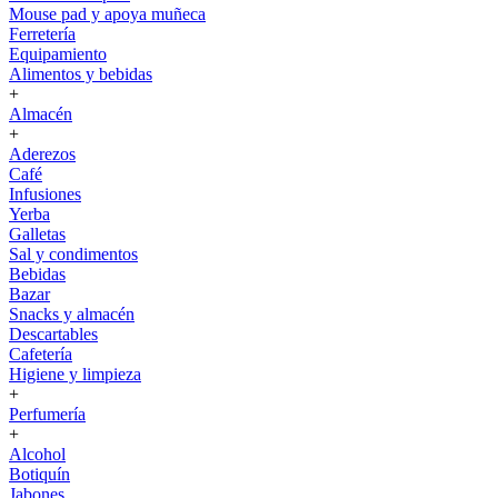
Mouse pad y apoya muñeca
Ferretería
Equipamiento
Alimentos y bebidas
+
Almacén
+
Aderezos
Café
Infusiones
Yerba
Galletas
Sal y condimentos
Bebidas
Bazar
Snacks y almacén
Descartables
Cafetería
Higiene y limpieza
+
Perfumería
+
Alcohol
Botiquín
Jabones