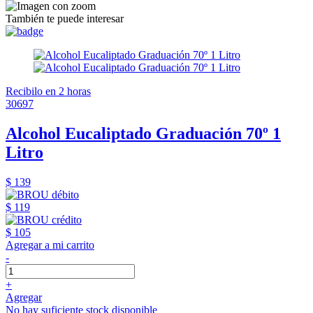
También te puede interesar
Recibilo en 2 horas
30697
Alcohol Eucaliptado Graduación 70º 1
Litro
$ 139
$ 119
$ 105
Agregar a mi carrito
-
+
Agregar
No hay suficiente stock disponible