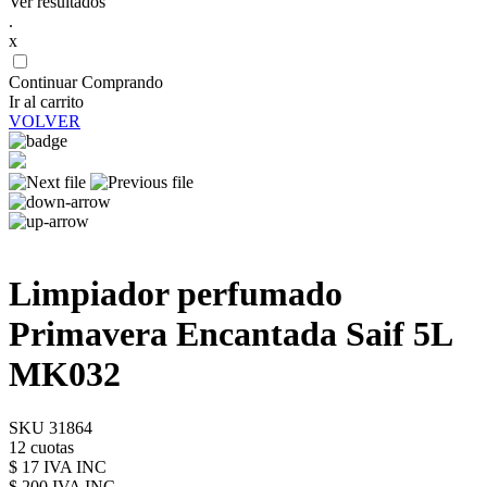
Ver resultados
.
x
Continuar Comprando
Ir al carrito
VOLVER
Limpiador perfumado
Primavera Encantada Saif 5L
MK032
SKU 31864
12 cuotas
$ 17 IVA INC
$ 200
IVA INC