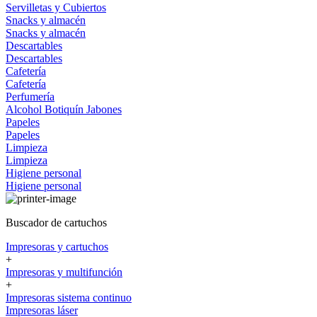
Servilletas y Cubiertos
Snacks y almacén
Snacks y almacén
Descartables
Descartables
Cafetería
Cafetería
Perfumería
Alcohol
Botiquín
Jabones
Papeles
Papeles
Limpieza
Limpieza
Higiene personal
Higiene personal
Buscador de cartuchos
Impresoras y cartuchos
+
Impresoras y multifunción
+
Impresoras sistema continuo
Impresoras láser