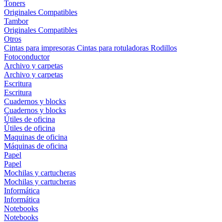
Toners
Originales
Compatibles
Tambor
Originales
Compatibles
Otros
Cintas para impresoras
Cintas para rotuladoras
Rodillos
Fotoconductor
Archivo y carpetas
Archivo y carpetas
Escritura
Escritura
Cuadernos y blocks
Cuadernos y blocks
Útiles de oficina
Útiles de oficina
Maquinas de oficina
Máquinas de oficina
Papel
Papel
Mochilas y cartucheras
Mochilas y cartucheras
Informática
Informática
Notebooks
Notebooks