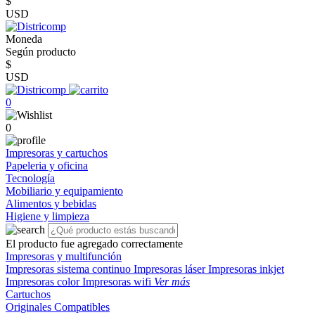
$
USD
Moneda
Según producto
$
USD
0
0
Impresoras y cartuchos
Papeleria y oficina
Tecnología
Mobiliario y equipamiento
Alimentos y bebidas
Higiene y limpieza
El producto fue agregado correctamente
Impresoras y multifunción
Impresoras sistema continuo
Impresoras láser
Impresoras inkjet
Impresoras color
Impresoras wifi
Ver más
Cartuchos
Originales
Compatibles