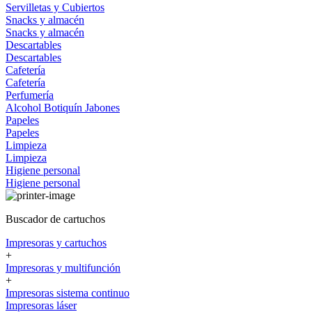
Servilletas y Cubiertos
Snacks y almacén
Snacks y almacén
Descartables
Descartables
Cafetería
Cafetería
Perfumería
Alcohol
Botiquín
Jabones
Papeles
Papeles
Limpieza
Limpieza
Higiene personal
Higiene personal
Buscador de cartuchos
Impresoras y cartuchos
+
Impresoras y multifunción
+
Impresoras sistema continuo
Impresoras láser