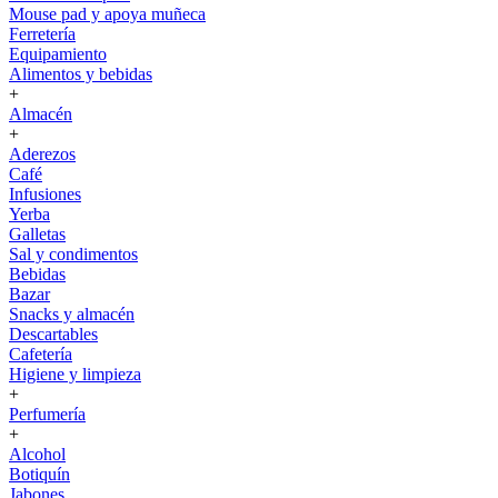
Mouse pad y apoya muñeca
Ferretería
Equipamiento
Alimentos y bebidas
+
Almacén
+
Aderezos
Café
Infusiones
Yerba
Galletas
Sal y condimentos
Bebidas
Bazar
Snacks y almacén
Descartables
Cafetería
Higiene y limpieza
+
Perfumería
+
Alcohol
Botiquín
Jabones