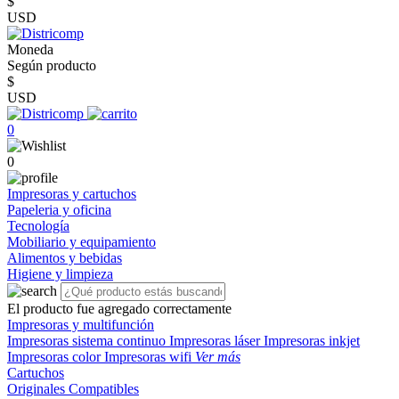
$
USD
Moneda
Según producto
$
USD
0
0
Impresoras y cartuchos
Papeleria y oficina
Tecnología
Mobiliario y equipamiento
Alimentos y bebidas
Higiene y limpieza
El producto fue agregado correctamente
Impresoras y multifunción
Impresoras sistema continuo
Impresoras láser
Impresoras inkjet
Impresoras color
Impresoras wifi
Ver más
Cartuchos
Originales
Compatibles