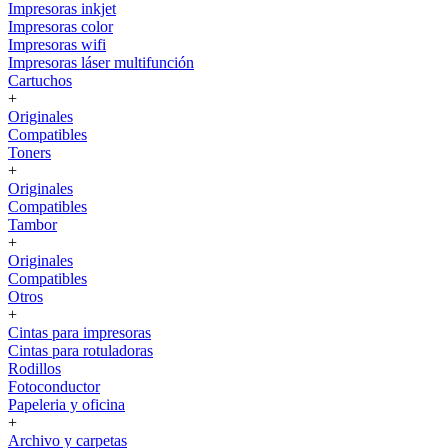
Impresoras inkjet
Impresoras color
Impresoras wifi
Impresoras láser multifunción
Cartuchos
+
Originales
Compatibles
Toners
+
Originales
Compatibles
Tambor
+
Originales
Compatibles
Otros
+
Cintas para impresoras
Cintas para rotuladoras
Rodillos
Fotoconductor
Papeleria y oficina
+
Archivo y carpetas