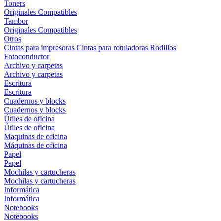
Toners
Originales
Compatibles
Tambor
Originales
Compatibles
Otros
Cintas para impresoras
Cintas para rotuladoras
Rodillos
Fotoconductor
Archivo y carpetas
Archivo y carpetas
Escritura
Escritura
Cuadernos y blocks
Cuadernos y blocks
Útiles de oficina
Útiles de oficina
Maquinas de oficina
Máquinas de oficina
Papel
Papel
Mochilas y cartucheras
Mochilas y cartucheras
Informática
Informática
Notebooks
Notebooks