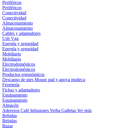
Periféricos
Periféricos
Conectividad
Conectividad
Almacenamiento
Almacenamiento
Cables y adaptadores
Usb
Vga
Energía y seguridad
Energía y seguridad
Mobiliario
Mobiliario
Electrodomésticos
Electrodomésticos
Productos ergonómicos
Descanso de pies
Mouse pad y apoya muñeca
Ferretería
Fichas y adaptadores
Equipamiento
Equipamiento
Almacén
Aderezos
Café
Infusiones
Yerba
Galletas
Ver más
Bebidas
Bebidas
Bazar