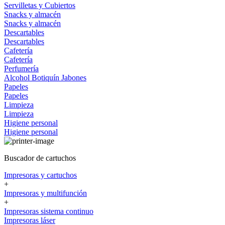
Servilletas y Cubiertos
Snacks y almacén
Snacks y almacén
Descartables
Descartables
Cafetería
Cafetería
Perfumería
Alcohol
Botiquín
Jabones
Papeles
Papeles
Limpieza
Limpieza
Higiene personal
Higiene personal
Buscador de cartuchos
Impresoras y cartuchos
+
Impresoras y multifunción
+
Impresoras sistema continuo
Impresoras láser