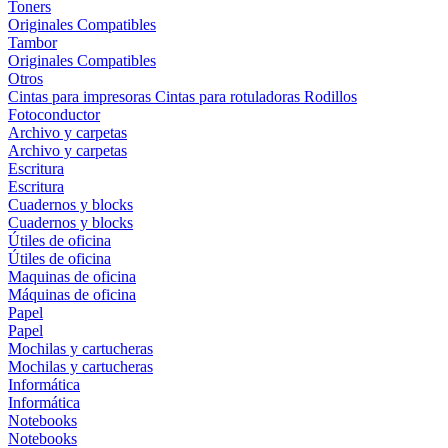
Toners
Originales
Compatibles
Tambor
Originales
Compatibles
Otros
Cintas para impresoras
Cintas para rotuladoras
Rodillos
Fotoconductor
Archivo y carpetas
Archivo y carpetas
Escritura
Escritura
Cuadernos y blocks
Cuadernos y blocks
Útiles de oficina
Útiles de oficina
Maquinas de oficina
Máquinas de oficina
Papel
Papel
Mochilas y cartucheras
Mochilas y cartucheras
Informática
Informática
Notebooks
Notebooks