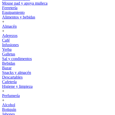
Mouse pad y apoya muñeca
Ferretería
Equipamiento
Alimentos y bebidas
+
Almacén
+
Aderezos
Café
Infusiones
Yerba
Galletas
Sal y condimentos
Bebidas
Bazar
Snacks y almacén
Descartables
Cafetería
Higiene y limpieza
+
Perfumería
+
Alcohol
Botiquín
Jabones