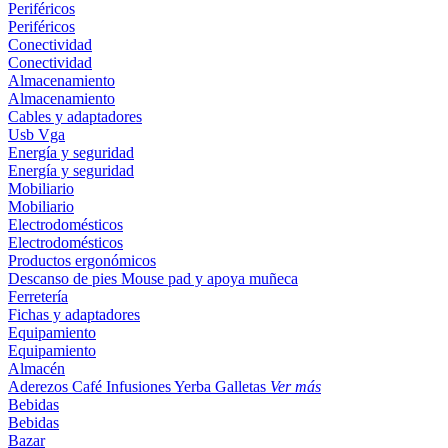
Periféricos
Periféricos
Conectividad
Conectividad
Almacenamiento
Almacenamiento
Cables y adaptadores
Usb
Vga
Energía y seguridad
Energía y seguridad
Mobiliario
Mobiliario
Electrodomésticos
Electrodomésticos
Productos ergonómicos
Descanso de pies
Mouse pad y apoya muñeca
Ferretería
Fichas y adaptadores
Equipamiento
Equipamiento
Almacén
Aderezos
Café
Infusiones
Yerba
Galletas
Ver más
Bebidas
Bebidas
Bazar