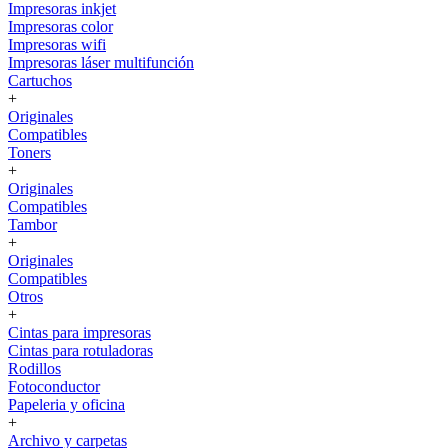
Impresoras inkjet
Impresoras color
Impresoras wifi
Impresoras láser multifunción
Cartuchos
+
Originales
Compatibles
Toners
+
Originales
Compatibles
Tambor
+
Originales
Compatibles
Otros
+
Cintas para impresoras
Cintas para rotuladoras
Rodillos
Fotoconductor
Papeleria y oficina
+
Archivo y carpetas