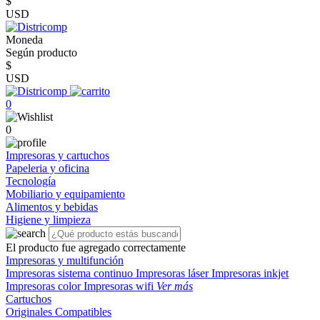
$
USD
Moneda
Según producto
$
USD
0
0
Impresoras y cartuchos
Papeleria y oficina
Tecnología
Mobiliario y equipamiento
Alimentos y bebidas
Higiene y limpieza
El producto fue agregado correctamente
Impresoras y multifunción
Impresoras sistema continuo
Impresoras láser
Impresoras inkjet
Impresoras color
Impresoras wifi
Ver más
Cartuchos
Originales
Compatibles