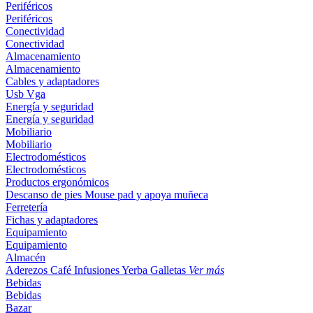
Periféricos
Periféricos
Conectividad
Conectividad
Almacenamiento
Almacenamiento
Cables y adaptadores
Usb
Vga
Energía y seguridad
Energía y seguridad
Mobiliario
Mobiliario
Electrodomésticos
Electrodomésticos
Productos ergonómicos
Descanso de pies
Mouse pad y apoya muñeca
Ferretería
Fichas y adaptadores
Equipamiento
Equipamiento
Almacén
Aderezos
Café
Infusiones
Yerba
Galletas
Ver más
Bebidas
Bebidas
Bazar