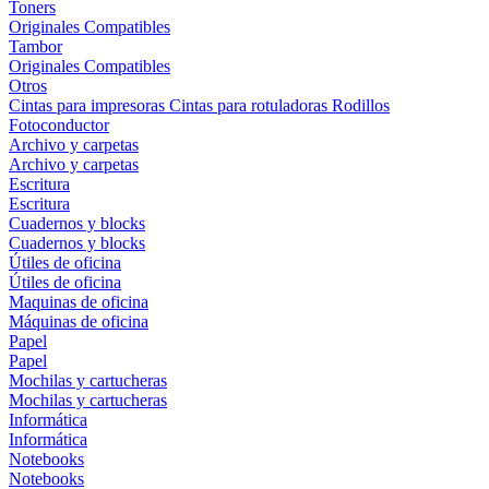
Toners
Originales
Compatibles
Tambor
Originales
Compatibles
Otros
Cintas para impresoras
Cintas para rotuladoras
Rodillos
Fotoconductor
Archivo y carpetas
Archivo y carpetas
Escritura
Escritura
Cuadernos y blocks
Cuadernos y blocks
Útiles de oficina
Útiles de oficina
Maquinas de oficina
Máquinas de oficina
Papel
Papel
Mochilas y cartucheras
Mochilas y cartucheras
Informática
Informática
Notebooks
Notebooks