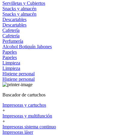
Servilletas y Cubiertos
Snacks y almacén
Snacks y almacén
Descartables
Descartables
Cafetería
Cafetería
Perfumería
Alcohol
Botiquín
Jabones
Papeles
Papeles
Limpieza
Limpieza
Higiene personal
Higiene personal
Buscador de cartuchos
Impresoras y cartuchos
+
Impresoras y multifunción
+
Impresoras sistema continuo
Impresoras láser