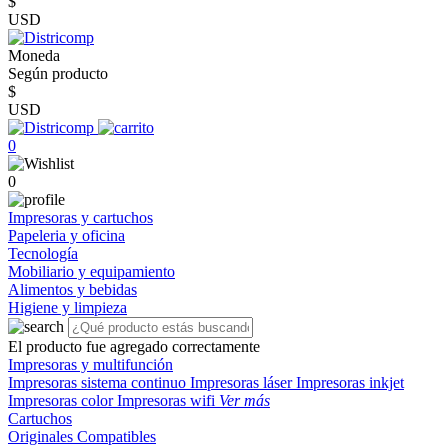
$
USD
Moneda
Según producto
$
USD
0
0
Impresoras y cartuchos
Papeleria y oficina
Tecnología
Mobiliario y equipamiento
Alimentos y bebidas
Higiene y limpieza
El producto fue agregado correctamente
Impresoras y multifunción
Impresoras sistema continuo
Impresoras láser
Impresoras inkjet
Impresoras color
Impresoras wifi
Ver más
Cartuchos
Originales
Compatibles