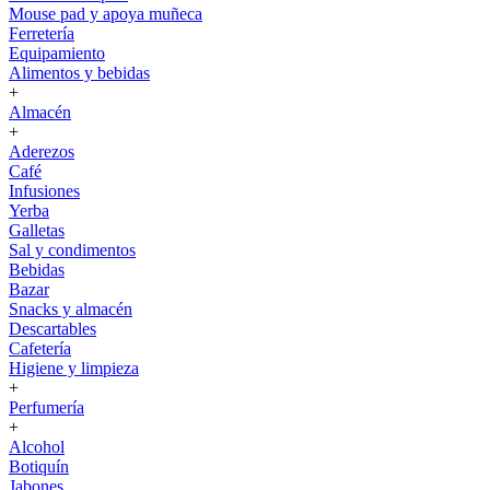
Mouse pad y apoya muñeca
Ferretería
Equipamiento
Alimentos y bebidas
+
Almacén
+
Aderezos
Café
Infusiones
Yerba
Galletas
Sal y condimentos
Bebidas
Bazar
Snacks y almacén
Descartables
Cafetería
Higiene y limpieza
+
Perfumería
+
Alcohol
Botiquín
Jabones