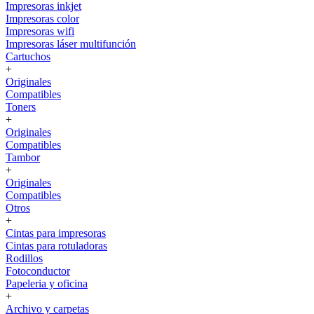
Impresoras inkjet
Impresoras color
Impresoras wifi
Impresoras láser multifunción
Cartuchos
+
Originales
Compatibles
Toners
+
Originales
Compatibles
Tambor
+
Originales
Compatibles
Otros
+
Cintas para impresoras
Cintas para rotuladoras
Rodillos
Fotoconductor
Papeleria y oficina
+
Archivo y carpetas