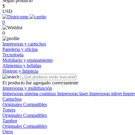
Según producto
$
USD
0
0
Impresoras y cartuchos
Papeleria y oficina
Tecnología
Mobiliario y equipamiento
Alimentos y bebidas
Higiene y limpieza
El producto fue agregado correctamente
Impresoras y multifunción
Impresoras sistema continuo
Impresoras láser
Impresoras inkjet
Impre
Cartuchos
Originales
Compatibles
Toners
Originales
Compatibles
Tambor
Originales
Compatibles
Otros