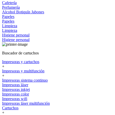
Cafetería
Perfumería
Alcohol
Botiquín
Jabones
Papeles
Papeles
Limpieza
Limpieza
Higiene personal
Higiene personal
Buscador de cartuchos
Impresoras y cartuchos
+
Impresoras y multifunción
+
Impresoras sistema continuo
Impresoras láser
Impresoras inkjet
Impresoras color
Impresoras wifi
Impresoras láser multifunción
Cartuchos
+