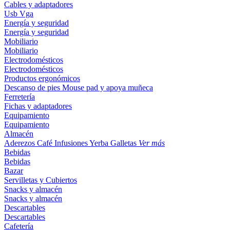
Cables y adaptadores
Usb
Vga
Energía y seguridad
Energía y seguridad
Mobiliario
Mobiliario
Electrodomésticos
Electrodomésticos
Productos ergonómicos
Descanso de pies
Mouse pad y apoya muñeca
Ferretería
Fichas y adaptadores
Equipamiento
Equipamiento
Almacén
Aderezos
Café
Infusiones
Yerba
Galletas
Ver más
Bebidas
Bebidas
Bazar
Servilletas y Cubiertos
Snacks y almacén
Snacks y almacén
Descartables
Descartables
Cafetería