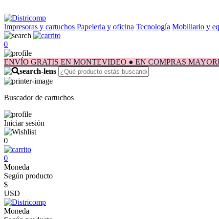
Impresoras y cartuchos
Papeleria y oficina
Tecnología
Mobiliario y e
0
ENVÍO GRATIS EN MONTEVIDEO ● EN COMPRAS MAYORES A $1.
Buscador de cartuchos
Iniciar sesión
0
0
Moneda
Según producto
$
USD
Moneda