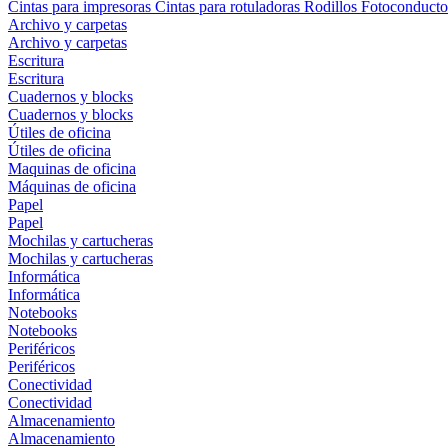
Cintas para impresoras
Cintas para rotuladoras
Rodillos
Fotoconducto
Archivo y carpetas
Archivo y carpetas
Escritura
Escritura
Cuadernos y blocks
Cuadernos y blocks
Útiles de oficina
Útiles de oficina
Maquinas de oficina
Máquinas de oficina
Papel
Papel
Mochilas y cartucheras
Mochilas y cartucheras
Informática
Informática
Notebooks
Notebooks
Periféricos
Periféricos
Conectividad
Conectividad
Almacenamiento
Almacenamiento