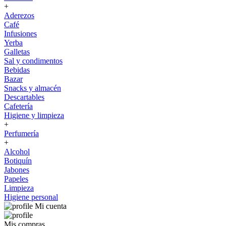
+
Aderezos
Café
Infusiones
Yerba
Galletas
Sal y condimentos
Bebidas
Bazar
Snacks y almacén
Descartables
Cafetería
Higiene y limpieza
+
Perfumería
+
Alcohol
Botiquín
Jabones
Papeles
Limpieza
Higiene personal
Mi cuenta
Mis compras