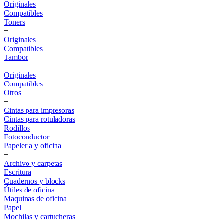
Originales
Compatibles
Toners
+
Originales
Compatibles
Tambor
+
Originales
Compatibles
Otros
+
Cintas para impresoras
Cintas para rotuladoras
Rodillos
Fotoconductor
Papeleria y oficina
+
Archivo y carpetas
Escritura
Cuadernos y blocks
Útiles de oficina
Maquinas de oficina
Papel
Mochilas y cartucheras