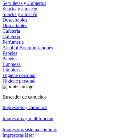
Servilletas y Cubiertos
Snacks y almacén
Snacks y almacén
Descartables
Descartables
Cafetería
Cafetería
Perfumería
Alcohol
Botiquín
Jabones
Papeles
Papeles
Limpieza
Limpieza
Higiene personal
Higiene personal
Buscador de cartuchos
Impresoras y cartuchos
+
Impresoras y multifunción
+
Impresoras sistema continuo
Impresoras láser