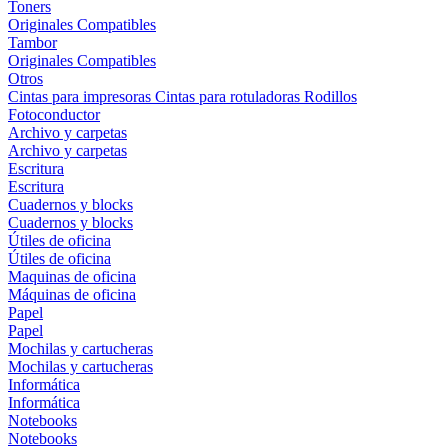
Toners
Originales
Compatibles
Tambor
Originales
Compatibles
Otros
Cintas para impresoras
Cintas para rotuladoras
Rodillos
Fotoconductor
Archivo y carpetas
Archivo y carpetas
Escritura
Escritura
Cuadernos y blocks
Cuadernos y blocks
Útiles de oficina
Útiles de oficina
Maquinas de oficina
Máquinas de oficina
Papel
Papel
Mochilas y cartucheras
Mochilas y cartucheras
Informática
Informática
Notebooks
Notebooks