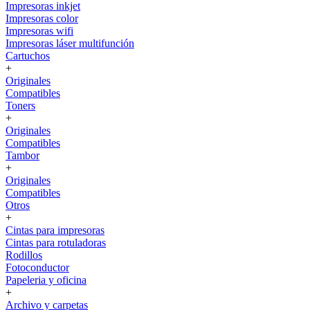
Impresoras inkjet
Impresoras color
Impresoras wifi
Impresoras láser multifunción
Cartuchos
+
Originales
Compatibles
Toners
+
Originales
Compatibles
Tambor
+
Originales
Compatibles
Otros
+
Cintas para impresoras
Cintas para rotuladoras
Rodillos
Fotoconductor
Papeleria y oficina
+
Archivo y carpetas