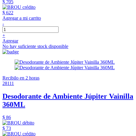
$ 705
$ 622
Agregar a mi carrito
-
+
Agregar
No hay suficiente stock disponible
Recibilo en 2 horas
28111
Desodorante de Ambiente Júpiter Vainilla
360ML
$ 86
$ 73