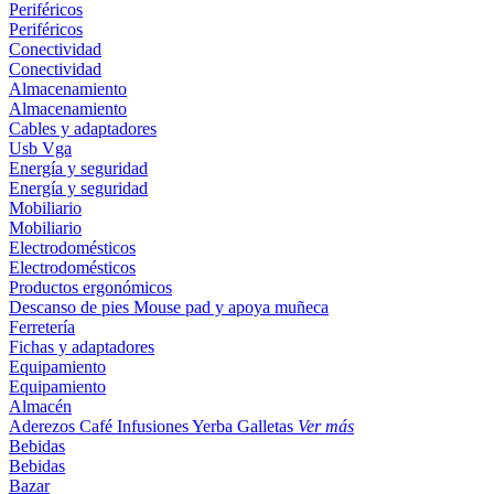
Periféricos
Periféricos
Conectividad
Conectividad
Almacenamiento
Almacenamiento
Cables y adaptadores
Usb
Vga
Energía y seguridad
Energía y seguridad
Mobiliario
Mobiliario
Electrodomésticos
Electrodomésticos
Productos ergonómicos
Descanso de pies
Mouse pad y apoya muñeca
Ferretería
Fichas y adaptadores
Equipamiento
Equipamiento
Almacén
Aderezos
Café
Infusiones
Yerba
Galletas
Ver más
Bebidas
Bebidas
Bazar