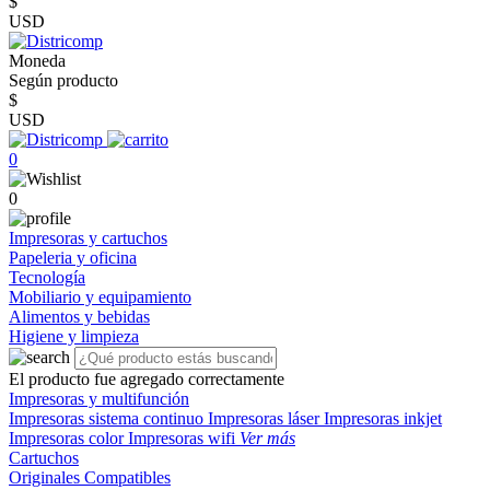
$
USD
Moneda
Según producto
$
USD
0
0
Impresoras y cartuchos
Papeleria y oficina
Tecnología
Mobiliario y equipamiento
Alimentos y bebidas
Higiene y limpieza
El producto fue agregado correctamente
Impresoras y multifunción
Impresoras sistema continuo
Impresoras láser
Impresoras inkjet
Impresoras color
Impresoras wifi
Ver más
Cartuchos
Originales
Compatibles