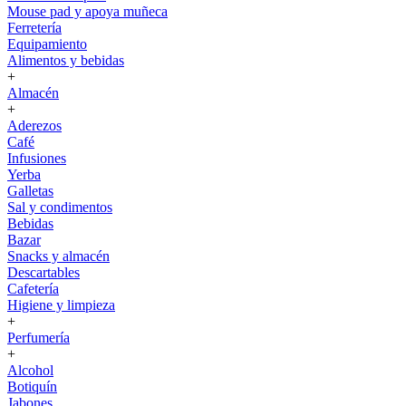
Mouse pad y apoya muñeca
Ferretería
Equipamiento
Alimentos y bebidas
+
Almacén
+
Aderezos
Café
Infusiones
Yerba
Galletas
Sal y condimentos
Bebidas
Bazar
Snacks y almacén
Descartables
Cafetería
Higiene y limpieza
+
Perfumería
+
Alcohol
Botiquín
Jabones