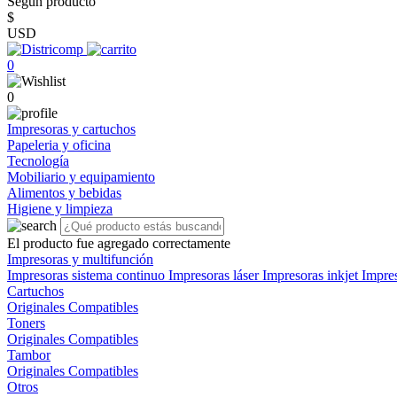
Según producto
$
USD
0
0
Impresoras y cartuchos
Papeleria y oficina
Tecnología
Mobiliario y equipamiento
Alimentos y bebidas
Higiene y limpieza
El producto fue agregado correctamente
Impresoras y multifunción
Impresoras sistema continuo
Impresoras láser
Impresoras inkjet
Impre
Cartuchos
Originales
Compatibles
Toners
Originales
Compatibles
Tambor
Originales
Compatibles
Otros