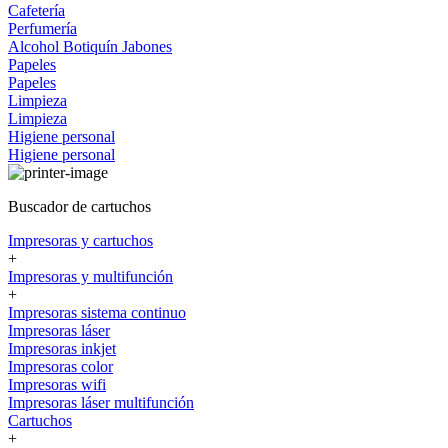
Cafetería
Perfumería
Alcohol
Botiquín
Jabones
Papeles
Papeles
Limpieza
Limpieza
Higiene personal
Higiene personal
Buscador de cartuchos
Impresoras y cartuchos
+
Impresoras y multifunción
+
Impresoras sistema continuo
Impresoras láser
Impresoras inkjet
Impresoras color
Impresoras wifi
Impresoras láser multifunción
Cartuchos
+