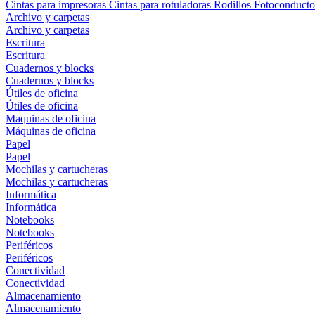
Cintas para impresoras
Cintas para rotuladoras
Rodillos
Fotoconducto
Archivo y carpetas
Archivo y carpetas
Escritura
Escritura
Cuadernos y blocks
Cuadernos y blocks
Útiles de oficina
Útiles de oficina
Maquinas de oficina
Máquinas de oficina
Papel
Papel
Mochilas y cartucheras
Mochilas y cartucheras
Informática
Informática
Notebooks
Notebooks
Periféricos
Periféricos
Conectividad
Conectividad
Almacenamiento
Almacenamiento