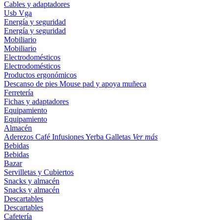
Cables y adaptadores
Usb
Vga
Energía y seguridad
Energía y seguridad
Mobiliario
Mobiliario
Electrodomésticos
Electrodomésticos
Productos ergonómicos
Descanso de pies
Mouse pad y apoya muñeca
Ferretería
Fichas y adaptadores
Equipamiento
Equipamiento
Almacén
Aderezos
Café
Infusiones
Yerba
Galletas
Ver más
Bebidas
Bebidas
Bazar
Servilletas y Cubiertos
Snacks y almacén
Snacks y almacén
Descartables
Descartables
Cafetería