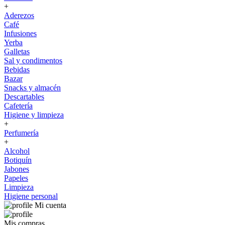
+
Aderezos
Café
Infusiones
Yerba
Galletas
Sal y condimentos
Bebidas
Bazar
Snacks y almacén
Descartables
Cafetería
Higiene y limpieza
+
Perfumería
+
Alcohol
Botiquín
Jabones
Papeles
Limpieza
Higiene personal
Mi cuenta
Mis compras