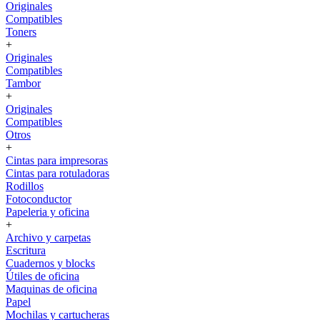
Originales
Compatibles
Toners
+
Originales
Compatibles
Tambor
+
Originales
Compatibles
Otros
+
Cintas para impresoras
Cintas para rotuladoras
Rodillos
Fotoconductor
Papeleria y oficina
+
Archivo y carpetas
Escritura
Cuadernos y blocks
Útiles de oficina
Maquinas de oficina
Papel
Mochilas y cartucheras