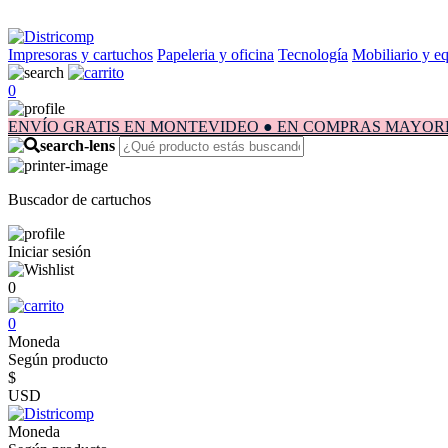
Impresoras y cartuchos
Papeleria y oficina
Tecnología
Mobiliario y e
0
ENVÍO GRATIS EN MONTEVIDEO ● EN COMPRAS MAYORES A $1.
Buscador de cartuchos
Iniciar sesión
0
0
Moneda
Según producto
$
USD
Moneda