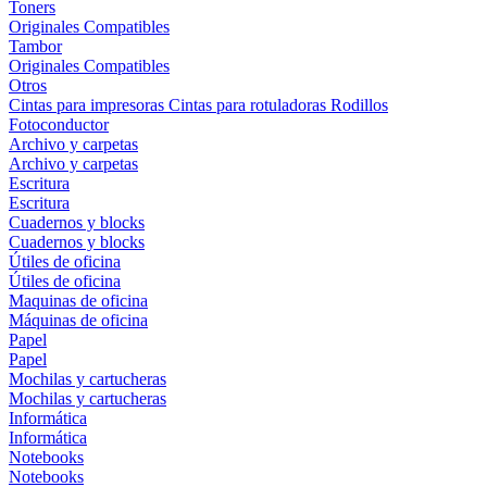
Toners
Originales
Compatibles
Tambor
Originales
Compatibles
Otros
Cintas para impresoras
Cintas para rotuladoras
Rodillos
Fotoconductor
Archivo y carpetas
Archivo y carpetas
Escritura
Escritura
Cuadernos y blocks
Cuadernos y blocks
Útiles de oficina
Útiles de oficina
Maquinas de oficina
Máquinas de oficina
Papel
Papel
Mochilas y cartucheras
Mochilas y cartucheras
Informática
Informática
Notebooks
Notebooks