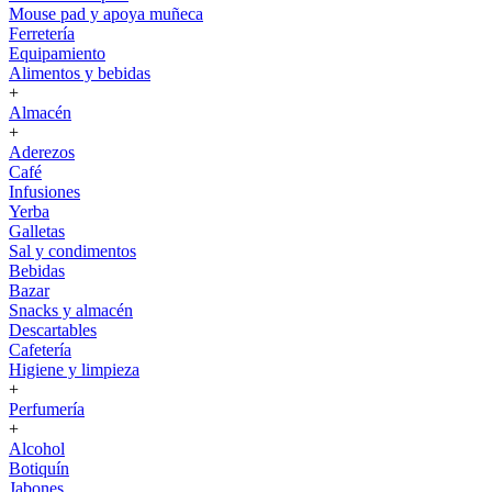
Mouse pad y apoya muñeca
Ferretería
Equipamiento
Alimentos y bebidas
+
Almacén
+
Aderezos
Café
Infusiones
Yerba
Galletas
Sal y condimentos
Bebidas
Bazar
Snacks y almacén
Descartables
Cafetería
Higiene y limpieza
+
Perfumería
+
Alcohol
Botiquín
Jabones