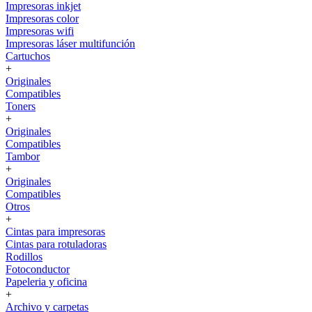
Impresoras inkjet
Impresoras color
Impresoras wifi
Impresoras láser multifunción
Cartuchos
+
Originales
Compatibles
Toners
+
Originales
Compatibles
Tambor
+
Originales
Compatibles
Otros
+
Cintas para impresoras
Cintas para rotuladoras
Rodillos
Fotoconductor
Papeleria y oficina
+
Archivo y carpetas