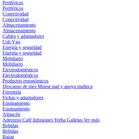
Periféricos
Periféricos
Conectividad
Conectividad
Almacenamiento
Almacenamiento
Cables y adaptadores
Usb
Vga
Energía y seguridad
Energía y seguridad
Mobiliario
Mobiliario
Electrodomésticos
Electrodomésticos
Productos ergonómicos
Descanso de pies
Mouse pad y apoya muñeca
Ferretería
Fichas y adaptadores
Equipamiento
Equipamiento
Almacén
Aderezos
Café
Infusiones
Yerba
Galletas
Ver más
Bebidas
Bebidas
Bazar