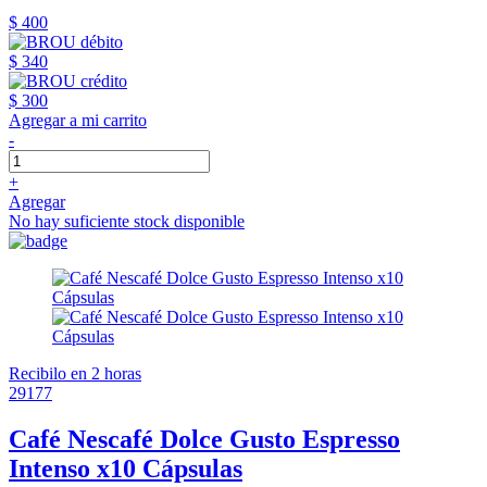
$ 400
$ 340
$ 300
Agregar a mi carrito
-
+
Agregar
No hay suficiente stock disponible
Recibilo en 2 horas
29177
Café Nescafé Dolce Gusto Espresso
Intenso x10 Cápsulas