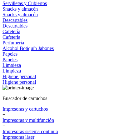
Servilletas y Cubiertos
Snacks y almacén
Snacks y almacén
Descartables
Descartables
Cafetería
Cafetería
Perfumería
Alcohol
Botiquín
Jabones
Papeles
Papeles
Limpieza
Limpieza
Higiene personal
Higiene personal
Buscador de cartuchos
Impresoras y cartuchos
+
Impresoras y multifunción
+
Impresoras sistema continuo
Impresoras láser