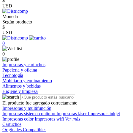
$
USD
Moneda
Según producto
$
USD
0
0
Impresoras y cartuchos
Papeleria y oficina
Tecnología
Mobiliario y equipamiento
Alimentos y bebidas
Higiene y limpieza
El producto fue agregado correctamente
Impresoras y multifunción
Impresoras sistema continuo
Impresoras láser
Impresoras inkjet
Impresoras color
Impresoras wifi
Ver más
Cartuchos
Originales
Compatibles