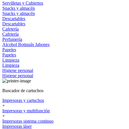
Servilletas y Cubiertos
Snacks y almacén
Snacks y almacén
Descartables
Descartables
Cafetería
Cafetería
Perfumería
Alcohol
Botiquín
Jabones
Papeles
Papeles
Limpieza
Limpieza
Higiene personal
Higiene personal
Buscador de cartuchos
Impresoras y cartuchos
+
Impresoras y multifunción
+
Impresoras sistema continuo
Impresoras láser