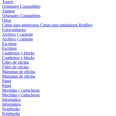
Toners
Originales
Compatibles
Tambor
Originales
Compatibles
Otros
Cintas para impresoras
Cintas para rotuladoras
Rodillos
Fotoconductor
Archivo y carpetas
Archivo y carpetas
Escritura
Escritura
Cuadernos y blocks
Cuadernos y blocks
Útiles de oficina
Útiles de oficina
Maquinas de oficina
Máquinas de oficina
Papel
Papel
Mochilas y cartucheras
Mochilas y cartucheras
Informática
Informática
Notebooks
Notebooks