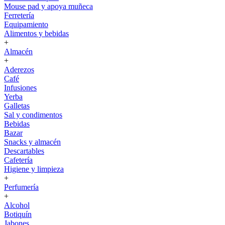
Mouse pad y apoya muñeca
Ferretería
Equipamiento
Alimentos y bebidas
+
Almacén
+
Aderezos
Café
Infusiones
Yerba
Galletas
Sal y condimentos
Bebidas
Bazar
Snacks y almacén
Descartables
Cafetería
Higiene y limpieza
+
Perfumería
+
Alcohol
Botiquín
Jabones