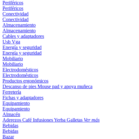
Periféricos
Periféricos
Conectividad
Conectividad
Almacenamiento
Almacenamiento
Cables y adaptadores
Usb
Vga
Energía y seguridad
Energía y seguridad
Mobiliario
Mobiliario
Electrodomésticos
Electrodomésticos
Productos ergonómicos
Descanso de pies
Mouse pad y apoya muñeca
Ferretería
Fichas y adaptadores
Equipamiento
Equipamiento
Almacén
Aderezos
Café
Infusiones
Yerba
Galletas
Ver más
Bebidas
Bebidas
Bazar