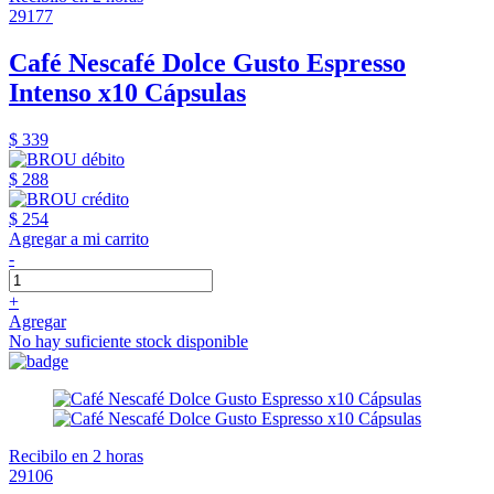
29177
Café Nescafé Dolce Gusto Espresso
Intenso x10 Cápsulas
$ 339
$ 288
$ 254
Agregar a mi carrito
-
+
Agregar
No hay suficiente stock disponible
Recibilo en 2 horas
29106