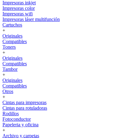
Impresoras inkjet
Impresoras color
Impresoras wifi
Impresoras láser multifunción
Cartuchos
+
Originales
Compatibles
Toners
+
Originales
Compatibles
Tambor
+
Originales
Compatibles
Otros
+
Cintas para impresoras
Cintas para rotuladoras
Rodillos
Fotoconductor
Papeleria y oficina
+
Archivo y carpetas