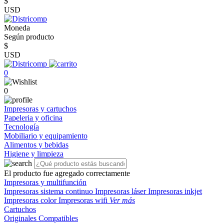
$
USD
Moneda
Según producto
$
USD
0
0
Impresoras y cartuchos
Papeleria y oficina
Tecnología
Mobiliario y equipamiento
Alimentos y bebidas
Higiene y limpieza
El producto fue agregado correctamente
Impresoras y multifunción
Impresoras sistema continuo
Impresoras láser
Impresoras inkjet
Impresoras color
Impresoras wifi
Ver más
Cartuchos
Originales
Compatibles