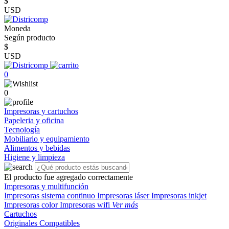
$
USD
Moneda
Según producto
$
USD
0
0
Impresoras y cartuchos
Papeleria y oficina
Tecnología
Mobiliario y equipamiento
Alimentos y bebidas
Higiene y limpieza
El producto fue agregado correctamente
Impresoras y multifunción
Impresoras sistema continuo
Impresoras láser
Impresoras inkjet
Impresoras color
Impresoras wifi
Ver más
Cartuchos
Originales
Compatibles