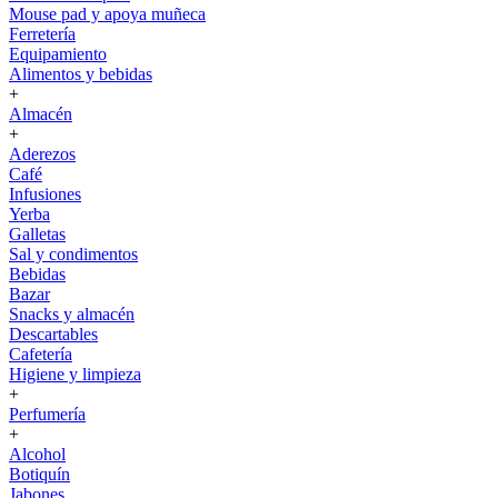
Mouse pad y apoya muñeca
Ferretería
Equipamiento
Alimentos y bebidas
+
Almacén
+
Aderezos
Café
Infusiones
Yerba
Galletas
Sal y condimentos
Bebidas
Bazar
Snacks y almacén
Descartables
Cafetería
Higiene y limpieza
+
Perfumería
+
Alcohol
Botiquín
Jabones