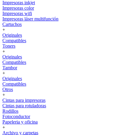
Impresoras inkjet
Impresoras color
Impresoras wifi
Impresoras láser multifunción
Cartuchos
+
Originales
Compatibles
Toners
+
Originales
Compatibles
Tambor
+
Originales
Compatibles
Otros
+
Cintas para impresoras
Cintas para rotuladoras
Rodillos
Fotoconductor
Papeleria y oficina
+
Archivo y carpetas