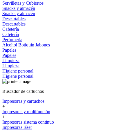
Servilletas y Cubiertos
Snacks y almacén
Snacks y almacén
Descartables
Descartables
Cafetería
Cafetería
Perfumería
Alcohol
Botiquín
Jabones
Papeles
Papeles
Limpieza
Limpieza
Higiene personal
Higiene personal
Buscador de cartuchos
Impresoras y cartuchos
+
Impresoras y multifunción
+
Impresoras sistema continuo
Impresoras láser