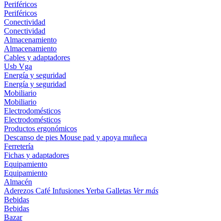
Periféricos
Periféricos
Conectividad
Conectividad
Almacenamiento
Almacenamiento
Cables y adaptadores
Usb
Vga
Energía y seguridad
Energía y seguridad
Mobiliario
Mobiliario
Electrodomésticos
Electrodomésticos
Productos ergonómicos
Descanso de pies
Mouse pad y apoya muñeca
Ferretería
Fichas y adaptadores
Equipamiento
Equipamiento
Almacén
Aderezos
Café
Infusiones
Yerba
Galletas
Ver más
Bebidas
Bebidas
Bazar