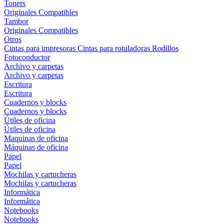
Toners
Originales
Compatibles
Tambor
Originales
Compatibles
Otros
Cintas para impresoras
Cintas para rotuladoras
Rodillos
Fotoconductor
Archivo y carpetas
Archivo y carpetas
Escritura
Escritura
Cuadernos y blocks
Cuadernos y blocks
Útiles de oficina
Útiles de oficina
Maquinas de oficina
Máquinas de oficina
Papel
Papel
Mochilas y cartucheras
Mochilas y cartucheras
Informática
Informática
Notebooks
Notebooks