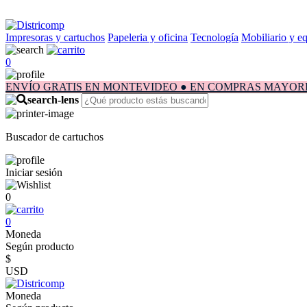
Impresoras y cartuchos
Papeleria y oficina
Tecnología
Mobiliario y e
0
ENVÍO GRATIS EN MONTEVIDEO ● EN COMPRAS MAYORES A $1.
Buscador de cartuchos
Iniciar sesión
0
0
Moneda
Según producto
$
USD
Moneda