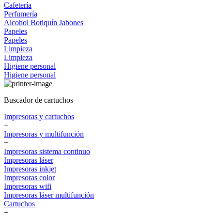
Cafetería
Perfumería
Alcohol
Botiquín
Jabones
Papeles
Papeles
Limpieza
Limpieza
Higiene personal
Higiene personal
Buscador de cartuchos
Impresoras y cartuchos
+
Impresoras y multifunción
+
Impresoras sistema continuo
Impresoras láser
Impresoras inkjet
Impresoras color
Impresoras wifi
Impresoras láser multifunción
Cartuchos
+