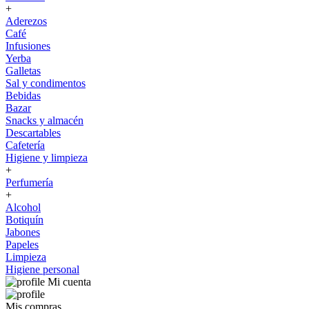
+
Aderezos
Café
Infusiones
Yerba
Galletas
Sal y condimentos
Bebidas
Bazar
Snacks y almacén
Descartables
Cafetería
Higiene y limpieza
+
Perfumería
+
Alcohol
Botiquín
Jabones
Papeles
Limpieza
Higiene personal
Mi cuenta
Mis compras