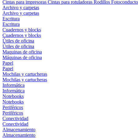
Cintas para impresoras
Cintas para rotuladoras
Rodillos
Fotoconducto
Archivo y carpetas
Archivo y carpetas
Escritura
Escritura
Cuadernos y blocks
Cuadernos y blocks
Útiles de oficina
Útiles de oficina
Maquinas de oficina
Máquinas de oficina
Papel
Papel
Mochilas y cartucheras
Mochilas y cartucheras
Informática
Informática
Notebooks
Notebooks
Periféricos
Periféricos
Conectividad
Conectividad
Almacenamiento
Almacenamiento