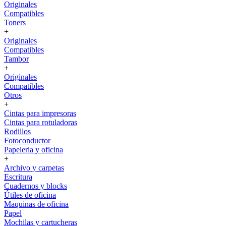
Originales
Compatibles
Toners
+
Originales
Compatibles
Tambor
+
Originales
Compatibles
Otros
+
Cintas para impresoras
Cintas para rotuladoras
Rodillos
Fotoconductor
Papeleria y oficina
+
Archivo y carpetas
Escritura
Cuadernos y blocks
Útiles de oficina
Maquinas de oficina
Papel
Mochilas y cartucheras