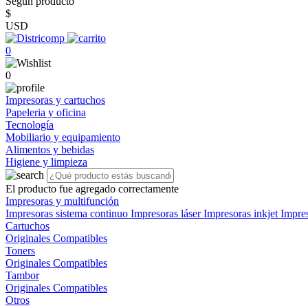
Según producto
$
USD
0
0
Impresoras y cartuchos
Papeleria y oficina
Tecnología
Mobiliario y equipamiento
Alimentos y bebidas
Higiene y limpieza
El producto fue agregado correctamente
Impresoras y multifunción
Impresoras sistema continuo
Impresoras láser
Impresoras inkjet
Impre
Cartuchos
Originales
Compatibles
Toners
Originales
Compatibles
Tambor
Originales
Compatibles
Otros