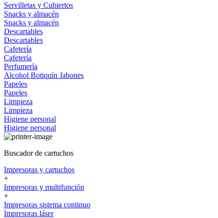
Servilletas y Cubiertos
Snacks y almacén
Snacks y almacén
Descartables
Descartables
Cafetería
Cafetería
Perfumería
Alcohol
Botiquín
Jabones
Papeles
Papeles
Limpieza
Limpieza
Higiene personal
Higiene personal
Buscador de cartuchos
Impresoras y cartuchos
+
Impresoras y multifunción
+
Impresoras sistema continuo
Impresoras láser