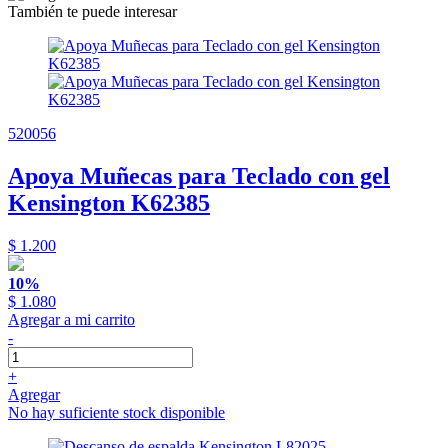
También te puede interesar
520056
Apoya Muñecas para Teclado con gel
Kensington K62385
$ 1.200
10%
$ 1.080
Agregar a mi carrito
-
+
Agregar
No hay suficiente stock disponible