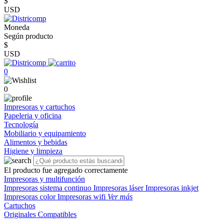
$
USD
Moneda
Según producto
$
USD
0
0
Impresoras y cartuchos
Papeleria y oficina
Tecnología
Mobiliario y equipamiento
Alimentos y bebidas
Higiene y limpieza
El producto fue agregado correctamente
Impresoras y multifunción
Impresoras sistema continuo
Impresoras láser
Impresoras inkjet
Impresoras color
Impresoras wifi
Ver más
Cartuchos
Originales
Compatibles