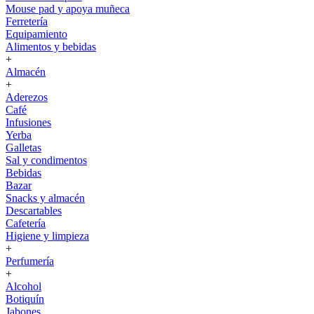
Mouse pad y apoya muñeca
Ferretería
Equipamiento
Alimentos y bebidas
+
Almacén
+
Aderezos
Café
Infusiones
Yerba
Galletas
Sal y condimentos
Bebidas
Bazar
Snacks y almacén
Descartables
Cafetería
Higiene y limpieza
+
Perfumería
+
Alcohol
Botiquín
Jabones