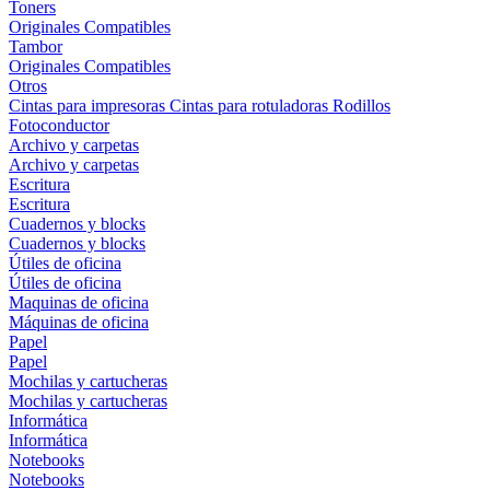
Toners
Originales
Compatibles
Tambor
Originales
Compatibles
Otros
Cintas para impresoras
Cintas para rotuladoras
Rodillos
Fotoconductor
Archivo y carpetas
Archivo y carpetas
Escritura
Escritura
Cuadernos y blocks
Cuadernos y blocks
Útiles de oficina
Útiles de oficina
Maquinas de oficina
Máquinas de oficina
Papel
Papel
Mochilas y cartucheras
Mochilas y cartucheras
Informática
Informática
Notebooks
Notebooks