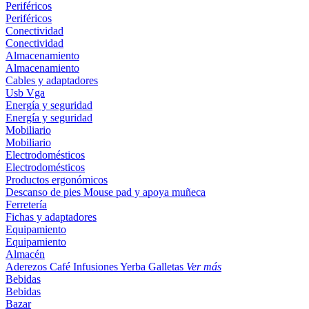
Periféricos
Periféricos
Conectividad
Conectividad
Almacenamiento
Almacenamiento
Cables y adaptadores
Usb
Vga
Energía y seguridad
Energía y seguridad
Mobiliario
Mobiliario
Electrodomésticos
Electrodomésticos
Productos ergonómicos
Descanso de pies
Mouse pad y apoya muñeca
Ferretería
Fichas y adaptadores
Equipamiento
Equipamiento
Almacén
Aderezos
Café
Infusiones
Yerba
Galletas
Ver más
Bebidas
Bebidas
Bazar