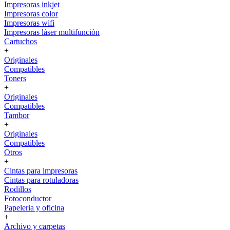
Impresoras inkjet
Impresoras color
Impresoras wifi
Impresoras láser multifunción
Cartuchos
+
Originales
Compatibles
Toners
+
Originales
Compatibles
Tambor
+
Originales
Compatibles
Otros
+
Cintas para impresoras
Cintas para rotuladoras
Rodillos
Fotoconductor
Papeleria y oficina
+
Archivo y carpetas