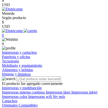
$
USD
Moneda
Según producto
$
USD
0
0
Impresoras y cartuchos
Papeleria y oficina
Tecnología
Mobiliario y equipamiento
Alimentos y bebidas
Higiene y limpieza
El producto fue agregado correctamente
Impresoras y multifunción
Impresoras sistema continuo
Impresoras láser
Impresoras inkjet
Impresoras color
Impresoras wifi
Ver más
Cartuchos
Originales
Compatibles