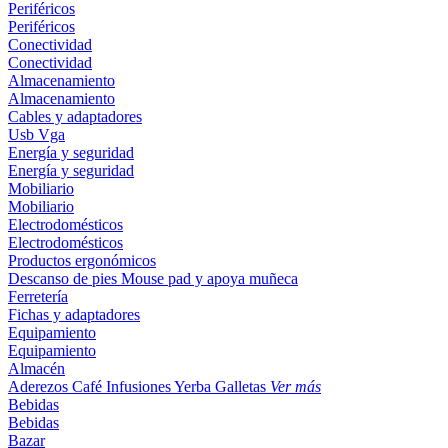
Periféricos
Periféricos
Conectividad
Conectividad
Almacenamiento
Almacenamiento
Cables y adaptadores
Usb
Vga
Energía y seguridad
Energía y seguridad
Mobiliario
Mobiliario
Electrodomésticos
Electrodomésticos
Productos ergonómicos
Descanso de pies
Mouse pad y apoya muñeca
Ferretería
Fichas y adaptadores
Equipamiento
Equipamiento
Almacén
Aderezos
Café
Infusiones
Yerba
Galletas
Ver más
Bebidas
Bebidas
Bazar