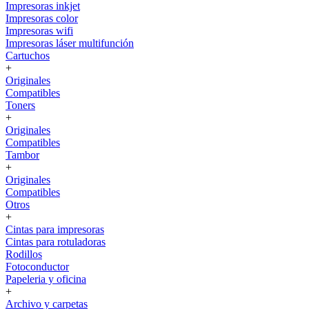
Impresoras inkjet
Impresoras color
Impresoras wifi
Impresoras láser multifunción
Cartuchos
+
Originales
Compatibles
Toners
+
Originales
Compatibles
Tambor
+
Originales
Compatibles
Otros
+
Cintas para impresoras
Cintas para rotuladoras
Rodillos
Fotoconductor
Papeleria y oficina
+
Archivo y carpetas