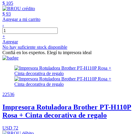
$ 105
$ 93
Agregar a mi carrito
-
+
Agregar
No hay suficiente stock disponible
Confiá en los expertos. Elegí tu impresora ideal
22536
Impresora Rotuladora Brother PT-H110P
Rosa + Cinta decorativa de regalo
USD 72