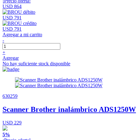
¡Precio oferta!
USD 864
USD 791
USD 791
Agregar a mi carrito
-
+
Agregar
No hay suficiente stock disponible
630259
Scanner Brother inalámbrico ADS1250W
USD 229
5%