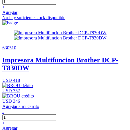
+
Agregar
No hay suficiente stock disponible
630510
Impresora Multifuncion Brother DCP-
T830DW
USD 418
USD 357
USD 346
Agregar a mi carrito
-
+
Agregar