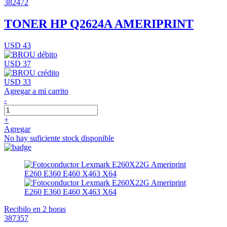
382472
TONER HP Q2624A AMERIPRINT
USD 43
USD 37
USD 33
Agregar a mi carrito
-
+
Agregar
No hay suficiente stock disponible
Recibilo en 2 horas
387357