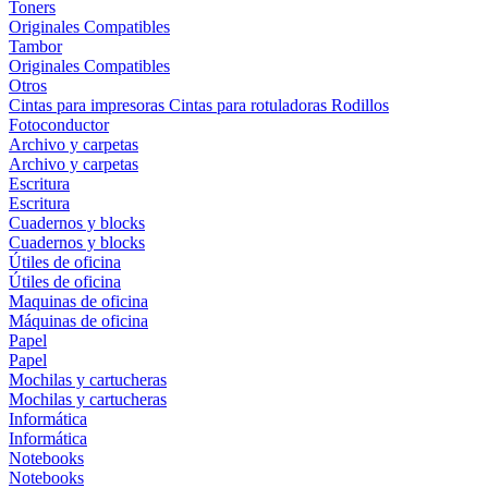
Toners
Originales
Compatibles
Tambor
Originales
Compatibles
Otros
Cintas para impresoras
Cintas para rotuladoras
Rodillos
Fotoconductor
Archivo y carpetas
Archivo y carpetas
Escritura
Escritura
Cuadernos y blocks
Cuadernos y blocks
Útiles de oficina
Útiles de oficina
Maquinas de oficina
Máquinas de oficina
Papel
Papel
Mochilas y cartucheras
Mochilas y cartucheras
Informática
Informática
Notebooks
Notebooks