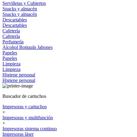
Servilletas y Cubiertos
Snacks y almacén
Snacks y almacén
Descartables
Descartables
Cafetería
Cafetería
Perfumería
Alcohol
Botiquín
Jabones
Papeles
Papeles
Limpieza
Limpieza
Higiene personal
Higiene personal
Buscador de cartuchos
Impresoras y cartuchos
+
Impresoras y multifunción
+
Impresoras sistema continuo
Impresoras láser