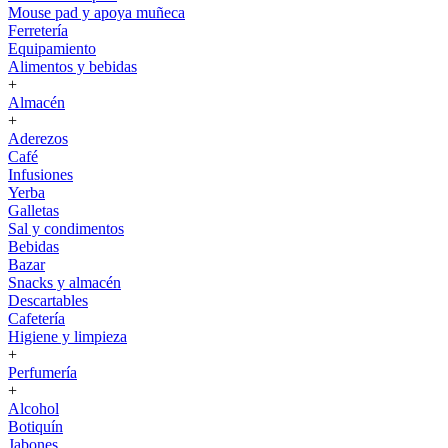
Mouse pad y apoya muñeca
Ferretería
Equipamiento
Alimentos y bebidas
+
Almacén
+
Aderezos
Café
Infusiones
Yerba
Galletas
Sal y condimentos
Bebidas
Bazar
Snacks y almacén
Descartables
Cafetería
Higiene y limpieza
+
Perfumería
+
Alcohol
Botiquín
Jabones