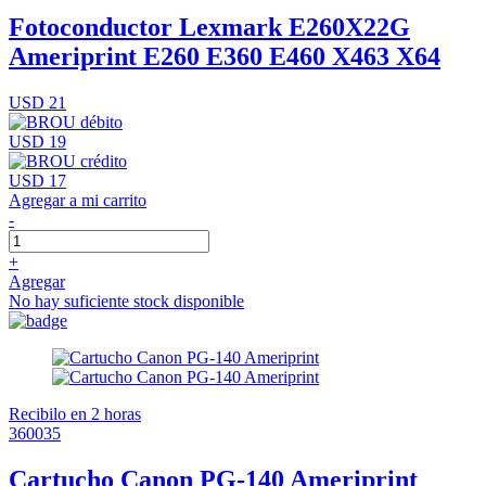
Fotoconductor Lexmark E260X22G
Ameriprint E260 E360 E460 X463 X64
USD 21
USD 19
USD 17
Agregar a mi carrito
-
+
Agregar
No hay suficiente stock disponible
Recibilo en 2 horas
360035
Cartucho Canon PG-140 Ameriprint