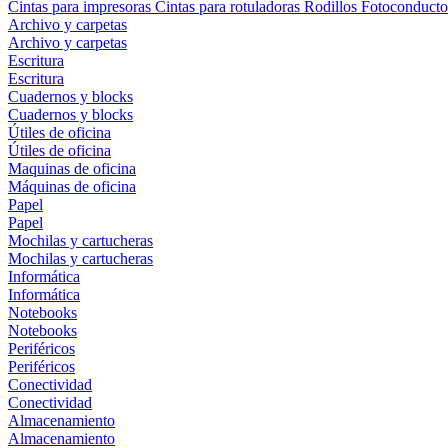
Cintas para impresoras
Cintas para rotuladoras
Rodillos
Fotoconducto
Archivo y carpetas
Archivo y carpetas
Escritura
Escritura
Cuadernos y blocks
Cuadernos y blocks
Útiles de oficina
Útiles de oficina
Maquinas de oficina
Máquinas de oficina
Papel
Papel
Mochilas y cartucheras
Mochilas y cartucheras
Informática
Informática
Notebooks
Notebooks
Periféricos
Periféricos
Conectividad
Conectividad
Almacenamiento
Almacenamiento