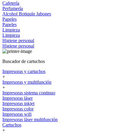
Cafetería
Perfumería
Alcohol
Botiquín
Jabones
Papeles
Papeles
Limpieza
Limpieza
Higiene personal
Higiene personal
Buscador de cartuchos
Impresoras y cartuchos
+
Impresoras y multifunción
+
Impresoras sistema continuo
Impresoras láser
Impresoras inkjet
Impresoras color
Impresoras wifi
Impresoras láser multifunción
Cartuchos
+