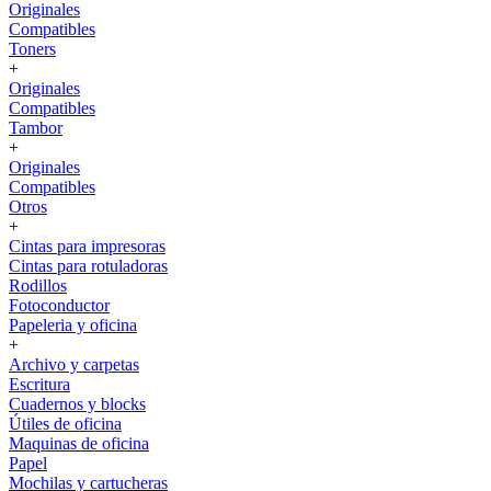
Originales
Compatibles
Toners
+
Originales
Compatibles
Tambor
+
Originales
Compatibles
Otros
+
Cintas para impresoras
Cintas para rotuladoras
Rodillos
Fotoconductor
Papeleria y oficina
+
Archivo y carpetas
Escritura
Cuadernos y blocks
Útiles de oficina
Maquinas de oficina
Papel
Mochilas y cartucheras