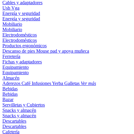
Cables y adaptadores
Usb
Vga
Energía y seguridad
Energía y seguridad
Mobiliario
Mobiliario
Electrodomésticos
Electrodomésticos
Productos ergonómicos
Descanso de pies
Mouse pad y apoya muñeca
Ferretería
Fichas y adaptadores
Equipamiento
Equipamiento
Almacén
Aderezos
Café
Infusiones
Yerba
Galletas
Ver más
Bebidas
Bebidas
Bazar
Servilletas y Cubiertos
Snacks y almacén
Snacks y almacén
Descartables
Descartables
Cafetería