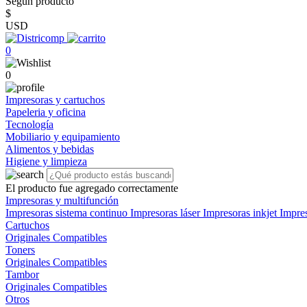
Según producto
$
USD
0
0
Impresoras y cartuchos
Papeleria y oficina
Tecnología
Mobiliario y equipamiento
Alimentos y bebidas
Higiene y limpieza
El producto fue agregado correctamente
Impresoras y multifunción
Impresoras sistema continuo
Impresoras láser
Impresoras inkjet
Impre
Cartuchos
Originales
Compatibles
Toners
Originales
Compatibles
Tambor
Originales
Compatibles
Otros