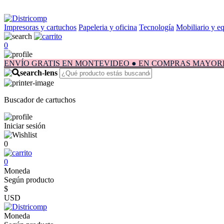
Impresoras y cartuchos
Papeleria y oficina
Tecnología
Mobiliario y e
0
ENVÍO GRATIS EN MONTEVIDEO ● EN COMPRAS MAYORES A $1.
Buscador de cartuchos
Iniciar sesión
0
0
Moneda
Según producto
$
USD
Moneda