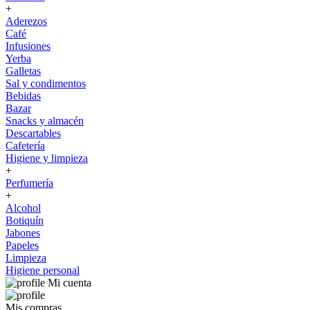
+
Aderezos
Café
Infusiones
Yerba
Galletas
Sal y condimentos
Bebidas
Bazar
Snacks y almacén
Descartables
Cafetería
Higiene y limpieza
+
Perfumería
+
Alcohol
Botiquín
Jabones
Papeles
Limpieza
Higiene personal
Mi cuenta
Mis compras