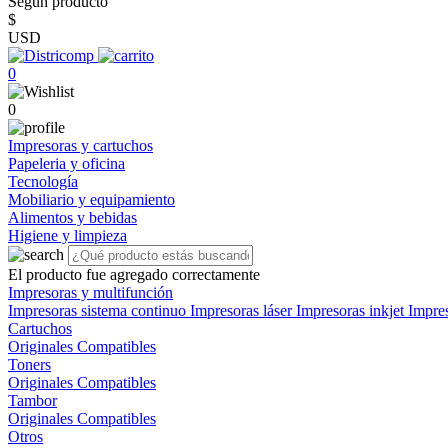
Según producto
$
USD
0
0
Impresoras y cartuchos
Papeleria y oficina
Tecnología
Mobiliario y equipamiento
Alimentos y bebidas
Higiene y limpieza
El producto fue agregado correctamente
Impresoras y multifunción
Impresoras sistema continuo
Impresoras láser
Impresoras inkjet
Impre
Cartuchos
Originales
Compatibles
Toners
Originales
Compatibles
Tambor
Originales
Compatibles
Otros