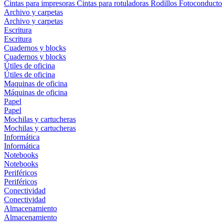
Cintas para impresoras
Cintas para rotuladoras
Rodillos
Fotoconducto
Archivo y carpetas
Archivo y carpetas
Escritura
Escritura
Cuadernos y blocks
Cuadernos y blocks
Útiles de oficina
Útiles de oficina
Maquinas de oficina
Máquinas de oficina
Papel
Papel
Mochilas y cartucheras
Mochilas y cartucheras
Informática
Informática
Notebooks
Notebooks
Periféricos
Periféricos
Conectividad
Conectividad
Almacenamiento
Almacenamiento