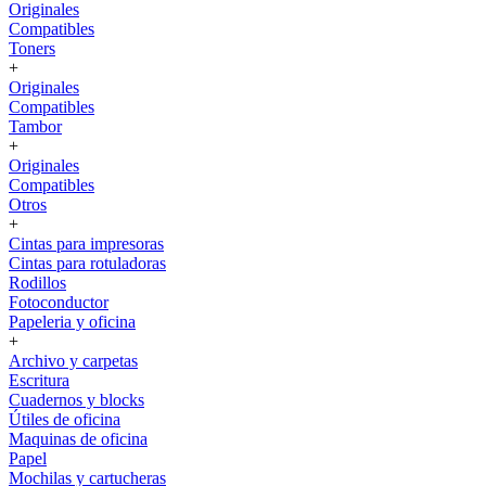
Originales
Compatibles
Toners
+
Originales
Compatibles
Tambor
+
Originales
Compatibles
Otros
+
Cintas para impresoras
Cintas para rotuladoras
Rodillos
Fotoconductor
Papeleria y oficina
+
Archivo y carpetas
Escritura
Cuadernos y blocks
Útiles de oficina
Maquinas de oficina
Papel
Mochilas y cartucheras