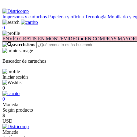
Impresoras y cartuchos
Papeleria y oficina
Tecnología
Mobiliario y e
0
ENVÍO GRATIS EN MONTEVIDEO ● EN COMPRAS MAYORES A $1.
Buscador de cartuchos
Iniciar sesión
0
0
Moneda
Según producto
$
USD
Moneda