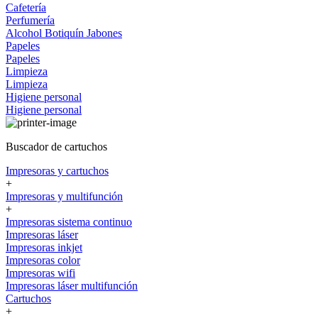
Cafetería
Perfumería
Alcohol
Botiquín
Jabones
Papeles
Papeles
Limpieza
Limpieza
Higiene personal
Higiene personal
Buscador de cartuchos
Impresoras y cartuchos
+
Impresoras y multifunción
+
Impresoras sistema continuo
Impresoras láser
Impresoras inkjet
Impresoras color
Impresoras wifi
Impresoras láser multifunción
Cartuchos
+