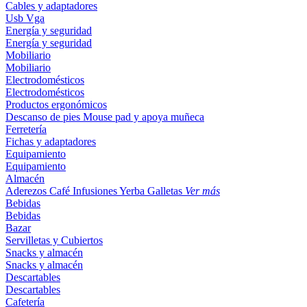
Cables y adaptadores
Usb
Vga
Energía y seguridad
Energía y seguridad
Mobiliario
Mobiliario
Electrodomésticos
Electrodomésticos
Productos ergonómicos
Descanso de pies
Mouse pad y apoya muñeca
Ferretería
Fichas y adaptadores
Equipamiento
Equipamiento
Almacén
Aderezos
Café
Infusiones
Yerba
Galletas
Ver más
Bebidas
Bebidas
Bazar
Servilletas y Cubiertos
Snacks y almacén
Snacks y almacén
Descartables
Descartables
Cafetería