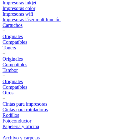
Impresoras inkjet
Impresoras color
Impresoras wifi
Impresoras láser multifunción
Cartuchos
+
Originales
Compatibles
Toners
+
Originales
Compatibles
Tambor
+
Originales
Compatibles
Otros
+
Cintas para impresoras
Cintas para rotuladoras
Rodillos
Fotoconductor
Papeleria y oficina
+
Archivo y carpetas