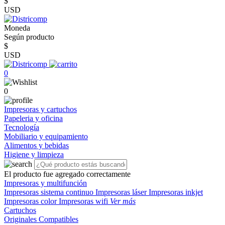
$
USD
Moneda
Según producto
$
USD
0
0
Impresoras y cartuchos
Papeleria y oficina
Tecnología
Mobiliario y equipamiento
Alimentos y bebidas
Higiene y limpieza
El producto fue agregado correctamente
Impresoras y multifunción
Impresoras sistema continuo
Impresoras láser
Impresoras inkjet
Impresoras color
Impresoras wifi
Ver más
Cartuchos
Originales
Compatibles