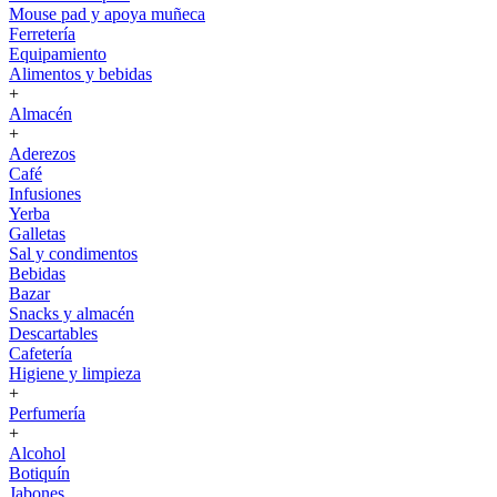
Mouse pad y apoya muñeca
Ferretería
Equipamiento
Alimentos y bebidas
+
Almacén
+
Aderezos
Café
Infusiones
Yerba
Galletas
Sal y condimentos
Bebidas
Bazar
Snacks y almacén
Descartables
Cafetería
Higiene y limpieza
+
Perfumería
+
Alcohol
Botiquín
Jabones