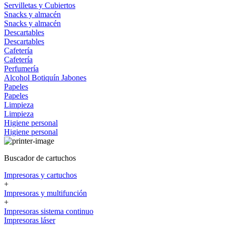
Servilletas y Cubiertos
Snacks y almacén
Snacks y almacén
Descartables
Descartables
Cafetería
Cafetería
Perfumería
Alcohol
Botiquín
Jabones
Papeles
Papeles
Limpieza
Limpieza
Higiene personal
Higiene personal
Buscador de cartuchos
Impresoras y cartuchos
+
Impresoras y multifunción
+
Impresoras sistema continuo
Impresoras láser