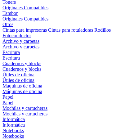
Toners
Originales
Compatibles
Tambor
Originales
Compatibles
Otros
Cintas para impresoras
Cintas para rotuladoras
Rodillos
Fotoconductor
Archivo y carpetas
Archivo y carpetas
Escritura
Escritura
Cuadernos y blocks
Cuadernos y blocks
Útiles de oficina
Útiles de oficina
Maquinas de oficina
Máquinas de oficina
Papel
Papel
Mochilas y cartucheras
Mochilas y cartucheras
Informática
Informática
Notebooks
Notebooks