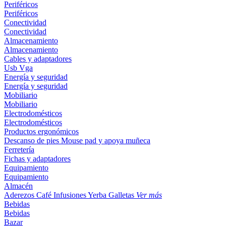
Periféricos
Periféricos
Conectividad
Conectividad
Almacenamiento
Almacenamiento
Cables y adaptadores
Usb
Vga
Energía y seguridad
Energía y seguridad
Mobiliario
Mobiliario
Electrodomésticos
Electrodomésticos
Productos ergonómicos
Descanso de pies
Mouse pad y apoya muñeca
Ferretería
Fichas y adaptadores
Equipamiento
Equipamiento
Almacén
Aderezos
Café
Infusiones
Yerba
Galletas
Ver más
Bebidas
Bebidas
Bazar