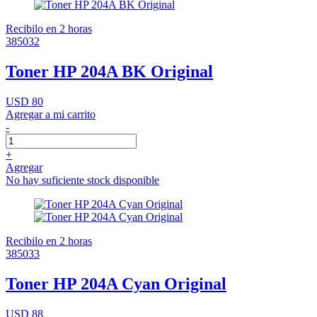
Recibilo en 2 horas
385032
Toner HP 204A BK Original
USD 80
Agregar a mi carrito
-
+
Agregar
No hay suficiente stock disponible
Recibilo en 2 horas
385033
Toner HP 204A Cyan Original
USD 88