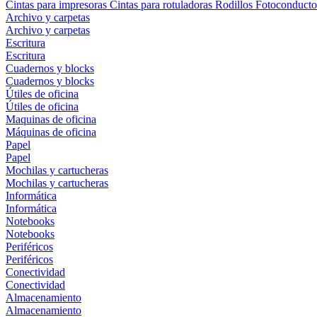
Cintas para impresoras
Cintas para rotuladoras
Rodillos
Fotoconducto
Archivo y carpetas
Archivo y carpetas
Escritura
Escritura
Cuadernos y blocks
Cuadernos y blocks
Útiles de oficina
Útiles de oficina
Maquinas de oficina
Máquinas de oficina
Papel
Papel
Mochilas y cartucheras
Mochilas y cartucheras
Informática
Informática
Notebooks
Notebooks
Periféricos
Periféricos
Conectividad
Conectividad
Almacenamiento
Almacenamiento