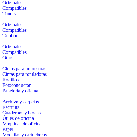
Originales
Compatibles
Toners
+
Originales
Compatibles
Tambor
+
Originales
Compatibles
Otros
+
Cintas para impresoras
Cintas para rotuladoras
Rodillos
Fotoconductor
Papeleria y oficina
+
Archivo y carpetas
Escritura
Cuadernos y blocks
Útiles de oficina
Maquinas de oficina
Papel
Mochilas y cartucheras