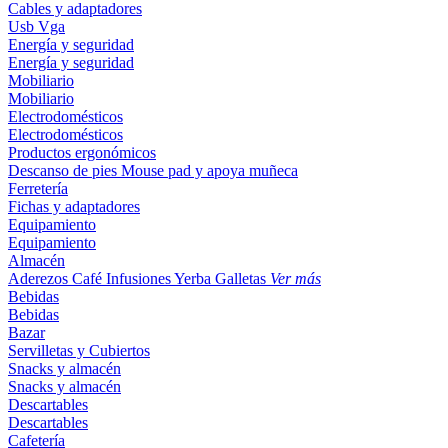
Cables y adaptadores
Usb
Vga
Energía y seguridad
Energía y seguridad
Mobiliario
Mobiliario
Electrodomésticos
Electrodomésticos
Productos ergonómicos
Descanso de pies
Mouse pad y apoya muñeca
Ferretería
Fichas y adaptadores
Equipamiento
Equipamiento
Almacén
Aderezos
Café
Infusiones
Yerba
Galletas
Ver más
Bebidas
Bebidas
Bazar
Servilletas y Cubiertos
Snacks y almacén
Snacks y almacén
Descartables
Descartables
Cafetería