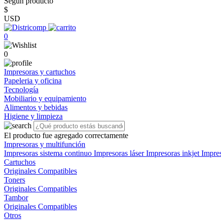
Según producto
$
USD
0
0
Impresoras y cartuchos
Papeleria y oficina
Tecnología
Mobiliario y equipamiento
Alimentos y bebidas
Higiene y limpieza
El producto fue agregado correctamente
Impresoras y multifunción
Impresoras sistema continuo
Impresoras láser
Impresoras inkjet
Impre
Cartuchos
Originales
Compatibles
Toners
Originales
Compatibles
Tambor
Originales
Compatibles
Otros