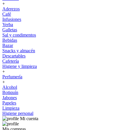
+
Aderezos
Café
Infusiones
Yerba
Galletas
Sal y condimentos
Bebidas
Bazar
Snacks y almacén
Descartables
Cafetería
Higiene y limpieza
+
Perfumería
+
Alcohol
Botiquín
Jabones
Papeles
Limpieza
Higiene personal
Mi cuenta
Mis compras