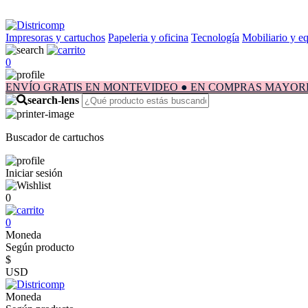
Impresoras y cartuchos
Papeleria y oficina
Tecnología
Mobiliario y e
0
ENVÍO GRATIS EN MONTEVIDEO ● EN COMPRAS MAYORES A $1.
Buscador de cartuchos
Iniciar sesión
0
0
Moneda
Según producto
$
USD
Moneda