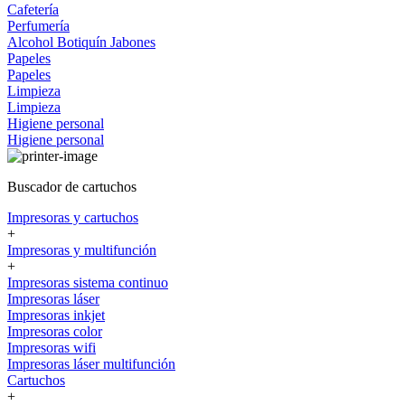
Cafetería
Perfumería
Alcohol
Botiquín
Jabones
Papeles
Papeles
Limpieza
Limpieza
Higiene personal
Higiene personal
Buscador de cartuchos
Impresoras y cartuchos
+
Impresoras y multifunción
+
Impresoras sistema continuo
Impresoras láser
Impresoras inkjet
Impresoras color
Impresoras wifi
Impresoras láser multifunción
Cartuchos
+