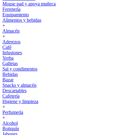
Mouse pad y apoya muñeca
Ferretería
Equipamiento
Alimentos y bebidas
+
Almacén
+
Aderezos
Café
Infusiones
Yerba
Galletas
Sal y condimentos
Bebidas
Bazar
Snacks y almacén
Descartables
Cafetería
Higiene y limpieza
+
Perfumería
+
Alcohol
Botiquín
Jabones