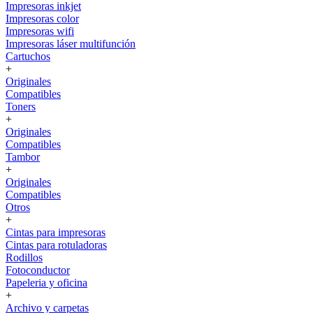
Impresoras inkjet
Impresoras color
Impresoras wifi
Impresoras láser multifunción
Cartuchos
+
Originales
Compatibles
Toners
+
Originales
Compatibles
Tambor
+
Originales
Compatibles
Otros
+
Cintas para impresoras
Cintas para rotuladoras
Rodillos
Fotoconductor
Papeleria y oficina
+
Archivo y carpetas