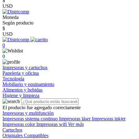
$
USD
Moneda
Según producto
$
USD
0
0
Impresoras y cartuchos
Papeleria y oficina
Tecnología
Mobiliario y equipamiento
Alimentos y bebidas
Higiene y limpieza
El producto fue agregado correctamente
Impresoras y multifunción
Impresoras sistema continuo
Impresoras láser
Impresoras inkjet
Impresoras color
Impresoras wifi
Ver más
Cartuchos
Originales
Compatibles