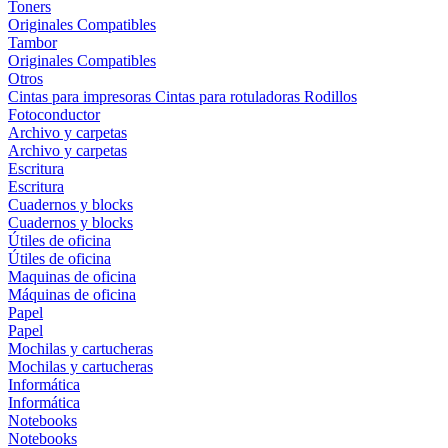
Toners
Originales
Compatibles
Tambor
Originales
Compatibles
Otros
Cintas para impresoras
Cintas para rotuladoras
Rodillos
Fotoconductor
Archivo y carpetas
Archivo y carpetas
Escritura
Escritura
Cuadernos y blocks
Cuadernos y blocks
Útiles de oficina
Útiles de oficina
Maquinas de oficina
Máquinas de oficina
Papel
Papel
Mochilas y cartucheras
Mochilas y cartucheras
Informática
Informática
Notebooks
Notebooks