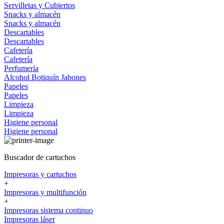
Servilletas y Cubiertos
Snacks y almacén
Snacks y almacén
Descartables
Descartables
Cafetería
Cafetería
Perfumería
Alcohol
Botiquín
Jabones
Papeles
Papeles
Limpieza
Limpieza
Higiene personal
Higiene personal
Buscador de cartuchos
Impresoras y cartuchos
+
Impresoras y multifunción
+
Impresoras sistema continuo
Impresoras láser