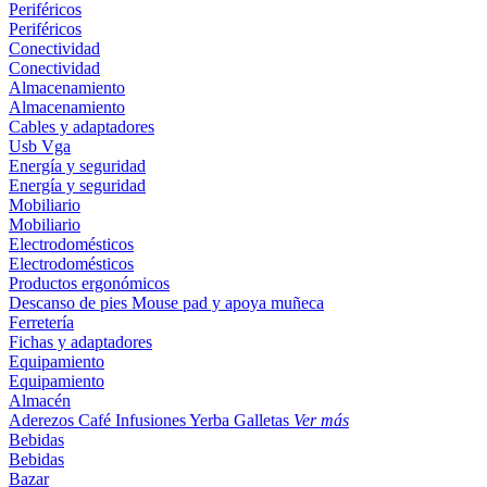
Periféricos
Periféricos
Conectividad
Conectividad
Almacenamiento
Almacenamiento
Cables y adaptadores
Usb
Vga
Energía y seguridad
Energía y seguridad
Mobiliario
Mobiliario
Electrodomésticos
Electrodomésticos
Productos ergonómicos
Descanso de pies
Mouse pad y apoya muñeca
Ferretería
Fichas y adaptadores
Equipamiento
Equipamiento
Almacén
Aderezos
Café
Infusiones
Yerba
Galletas
Ver más
Bebidas
Bebidas
Bazar