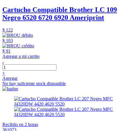
Cartucho Compatible Brother LC 109
Negro 6520 6720 6920 Ameriprint
$ 122
$ 103
$ 91
Agregar a mi carrito
-
+
Agregar
No hay suficiente stock disponible
Recibilo en 2 horas
361073