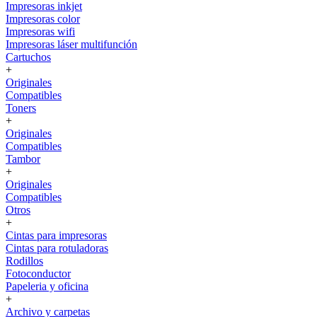
Impresoras inkjet
Impresoras color
Impresoras wifi
Impresoras láser multifunción
Cartuchos
+
Originales
Compatibles
Toners
+
Originales
Compatibles
Tambor
+
Originales
Compatibles
Otros
+
Cintas para impresoras
Cintas para rotuladoras
Rodillos
Fotoconductor
Papeleria y oficina
+
Archivo y carpetas