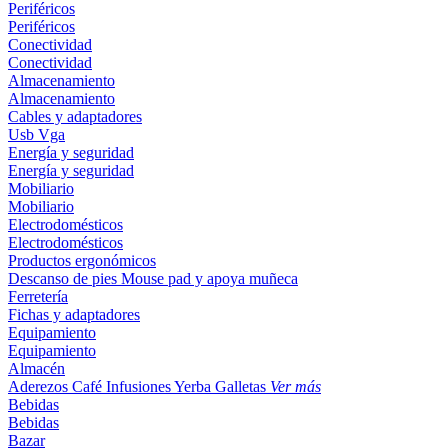
Periféricos
Periféricos
Conectividad
Conectividad
Almacenamiento
Almacenamiento
Cables y adaptadores
Usb
Vga
Energía y seguridad
Energía y seguridad
Mobiliario
Mobiliario
Electrodomésticos
Electrodomésticos
Productos ergonómicos
Descanso de pies
Mouse pad y apoya muñeca
Ferretería
Fichas y adaptadores
Equipamiento
Equipamiento
Almacén
Aderezos
Café
Infusiones
Yerba
Galletas
Ver más
Bebidas
Bebidas
Bazar