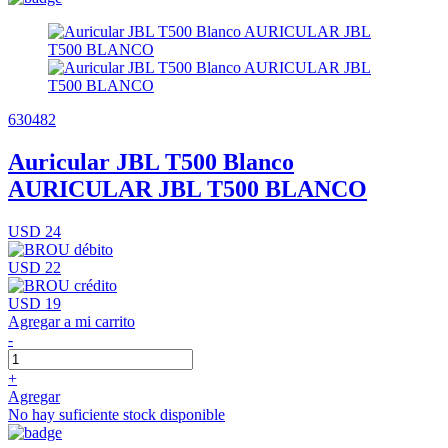
630482
Auricular JBL T500 Blanco
AURICULAR JBL T500 BLANCO
USD 24
USD 22
USD 19
Agregar a mi carrito
-
+
Agregar
No hay suficiente stock disponible