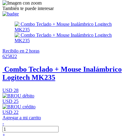
También te puede interesar
Recibilo en 2 horas
625822
Combo Teclado + Mouse Inalámbrico
Logitech MK235
USD 28
USD 25
USD 22
Agregar a mi carrito
-
+