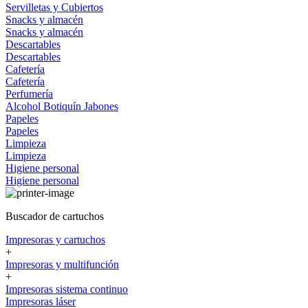
Servilletas y Cubiertos
Snacks y almacén
Snacks y almacén
Descartables
Descartables
Cafetería
Cafetería
Perfumería
Alcohol
Botiquín
Jabones
Papeles
Papeles
Limpieza
Limpieza
Higiene personal
Higiene personal
Buscador de cartuchos
Impresoras y cartuchos
+
Impresoras y multifunción
+
Impresoras sistema continuo
Impresoras láser