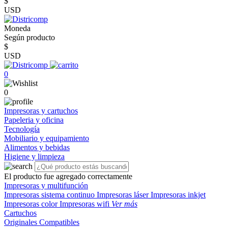
$
USD
Moneda
Según producto
$
USD
0
0
Impresoras y cartuchos
Papeleria y oficina
Tecnología
Mobiliario y equipamiento
Alimentos y bebidas
Higiene y limpieza
El producto fue agregado correctamente
Impresoras y multifunción
Impresoras sistema continuo
Impresoras láser
Impresoras inkjet
Impresoras color
Impresoras wifi
Ver más
Cartuchos
Originales
Compatibles