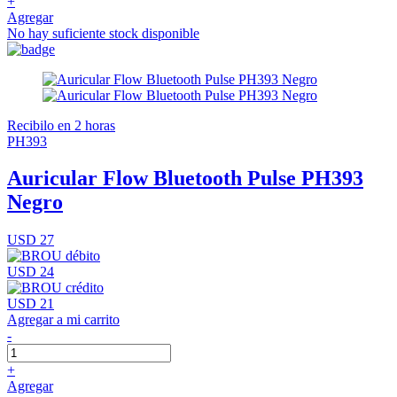
+
Agregar
No hay suficiente stock disponible
Recibilo en 2 horas
PH393
Auricular Flow Bluetooth Pulse PH393
Negro
USD 27
USD 24
USD 21
Agregar a mi carrito
-
+
Agregar