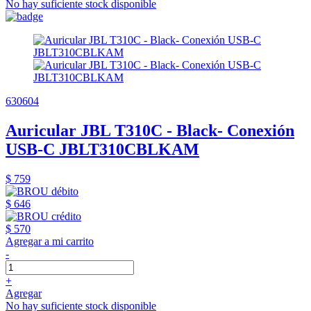
No hay suficiente stock disponible
630604
Auricular JBL T310C - Black- Conexión
USB-C JBLT310CBLKAM
$ 759
$ 646
$ 570
Agregar a mi carrito
-
+
Agregar
No hay suficiente stock disponible