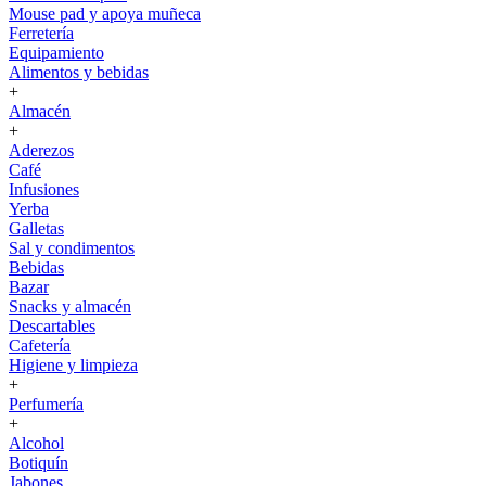
Mouse pad y apoya muñeca
Ferretería
Equipamiento
Alimentos y bebidas
+
Almacén
+
Aderezos
Café
Infusiones
Yerba
Galletas
Sal y condimentos
Bebidas
Bazar
Snacks y almacén
Descartables
Cafetería
Higiene y limpieza
+
Perfumería
+
Alcohol
Botiquín
Jabones