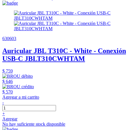
630603
Auricular JBL T310C - White - Conexión
USB-C JBLT310CWHTAM
$ 759
$ 646
$ 570
Agregar a mi carrito
-
+
Agregar
No hay suficiente stock disponible