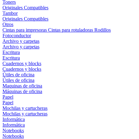
Toners
Originales
Compatibles
Tambor
Originales
Compatibles
Otros
Cintas para impresoras
Cintas para rotuladoras
Rodillos
Fotoconductor
Archivo y carpetas
Archivo y carpetas
Escritura
Escritura
Cuadernos y blocks
Cuadernos y blocks
Útiles de oficina
Útiles de oficina
Maquinas de oficina
Máquinas de oficina
Papel
Papel
Mochilas y cartucheras
Mochilas y cartucheras
Informática
Informática
Notebooks
Notebooks