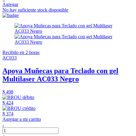
Agregar
No hay suficiente stock disponible
Recibilo en 2 horas
AC033
Apoya Muñecas para Teclado con gel
Multilaser AC033 Negro
$ 498
$ 424
$ 374
Agregar a mi carrito
-