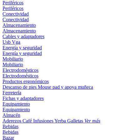
Periféricos
Periféricos
Conectividad
Conectividad
Almacenamiento
Almacenamiento
Cables y adaptadores
Usb
Vga
Energía y seguridad
Energía y seguridad
Mobiliario
Mobiliario
Electrodomésticos
Electrodomésticos
Productos ergonómicos
Descanso de pies
Mouse pad y apoya muñeca
Ferretería
Fichas y adaptadores
Equipamiento
Equipamiento
Almacén
Aderezos
Café
Infusiones
Yerba
Galletas
Ver más
Bebidas
Bebidas
Bazar