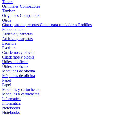
Toners
Originales
Compatibles
Tambor
Originales
Compatibles
Otros
Cintas para impresoras
Cintas para rotuladoras
Rodillos
Fotoconductor
Archivo y carpetas
Archivo y carpetas
Escritura
Escritura
Cuadernos y blocks
Cuadernos y blocks
Útiles de oficina
Útiles de oficina
Maquinas de oficina
Máquinas de oficina
Papel
Papel
Mochilas y cartucheras
Mochilas y cartucheras
Informática
Informática
Notebooks
Notebooks