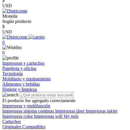
$
USD
Moneda
Según producto
$
USD
0
0
Impresoras y cartuchos
Papeleria y oficina
Tecnología
Mobiliario y equipamiento
Alimentos y bebidas
Higiene y limpieza
El producto fue agregado correctamente
Impresoras y multifunción
Impresoras sistema continuo
Impresoras láser
Impresoras inkjet
Impresoras color
Impresoras wifi
Ver más
Cartuchos
Originales
Compatibles