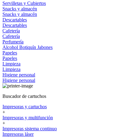
Servilletas y Cubiertos
Snacks y almacén
Snacks y almacén
Descartables
Descartables
Cafetería
Cafetería
Perfumería
Alcohol
Botiquín
Jabones
Papeles
Papeles
Limpieza
Limpieza
Higiene personal
Higiene personal
Buscador de cartuchos
Impresoras y cartuchos
+
Impresoras y multifunción
+
Impresoras sistema continuo
Impresoras láser