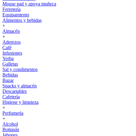
Mouse pad y apoya muñeca
Ferretería
Equipamiento
Alimentos y bebidas
+
Almacén
+
Aderezos
Café
Infusiones
Yerba
Galletas
Sal y condimentos
Bebidas
Bazar
Snacks y almacén
Descartables
Cafetería
Higiene y limpieza
+
Perfumería
+
Alcohol
Botiquín
Jabones