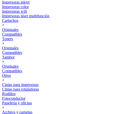
Impresoras inkjet
Impresoras color
Impresoras wifi
Impresoras láser multifunción
Cartuchos
+
Originales
Compatibles
Toners
+
Originales
Compatibles
Tambor
+
Originales
Compatibles
Otros
+
Cintas para impresoras
Cintas para rotuladoras
Rodillos
Fotoconductor
Papeleria y oficina
+
Archivo y carpetas