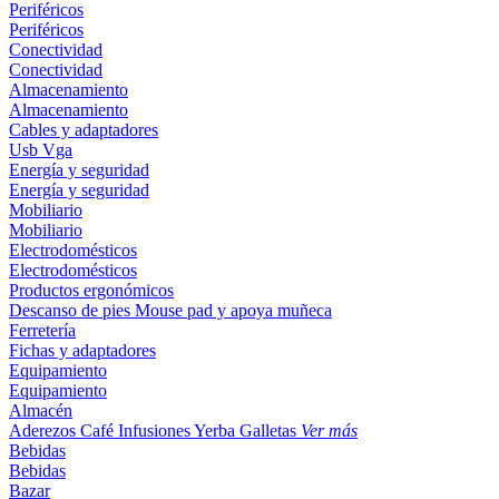
Periféricos
Periféricos
Conectividad
Conectividad
Almacenamiento
Almacenamiento
Cables y adaptadores
Usb
Vga
Energía y seguridad
Energía y seguridad
Mobiliario
Mobiliario
Electrodomésticos
Electrodomésticos
Productos ergonómicos
Descanso de pies
Mouse pad y apoya muñeca
Ferretería
Fichas y adaptadores
Equipamiento
Equipamiento
Almacén
Aderezos
Café
Infusiones
Yerba
Galletas
Ver más
Bebidas
Bebidas
Bazar