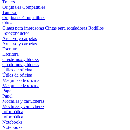
Toners
Originales
Compatibles
Tambor
Originales
Compatibles
Otros
Cintas para impresoras
Cintas para rotuladoras
Rodillos
Fotoconductor
Archivo y carpetas
Archivo y carpetas
Escritura
Escritura
Cuadernos y blocks
Cuadernos y blocks
Útiles de oficina
Útiles de oficina
Maquinas de oficina
Máquinas de oficina
Papel
Papel
Mochilas y cartucheras
Mochilas y cartucheras
Informática
Informática
Notebooks
Notebooks