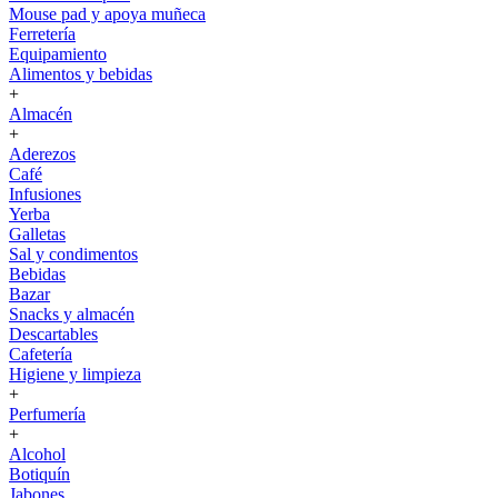
Mouse pad y apoya muñeca
Ferretería
Equipamiento
Alimentos y bebidas
+
Almacén
+
Aderezos
Café
Infusiones
Yerba
Galletas
Sal y condimentos
Bebidas
Bazar
Snacks y almacén
Descartables
Cafetería
Higiene y limpieza
+
Perfumería
+
Alcohol
Botiquín
Jabones