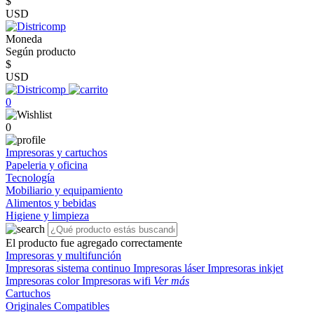
$
USD
Moneda
Según producto
$
USD
0
0
Impresoras y cartuchos
Papeleria y oficina
Tecnología
Mobiliario y equipamiento
Alimentos y bebidas
Higiene y limpieza
El producto fue agregado correctamente
Impresoras y multifunción
Impresoras sistema continuo
Impresoras láser
Impresoras inkjet
Impresoras color
Impresoras wifi
Ver más
Cartuchos
Originales
Compatibles