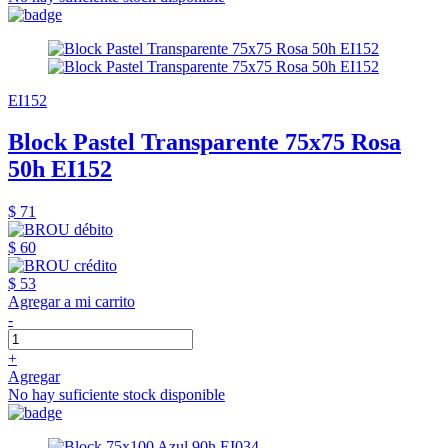
EI152
Block Pastel Transparente 75x75 Rosa
50h EI152
$ 71
$ 60
$ 53
Agregar a mi carrito
-
+
Agregar
No hay suficiente stock disponible