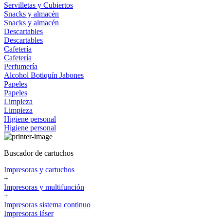
Servilletas y Cubiertos
Snacks y almacén
Snacks y almacén
Descartables
Descartables
Cafetería
Cafetería
Perfumería
Alcohol
Botiquín
Jabones
Papeles
Papeles
Limpieza
Limpieza
Higiene personal
Higiene personal
Buscador de cartuchos
Impresoras y cartuchos
+
Impresoras y multifunción
+
Impresoras sistema continuo
Impresoras láser