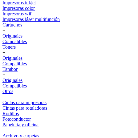
Impresoras inkjet
Impresoras color
Impresoras wifi
Impresoras láser multifunción
Cartuchos
+
Originales
Compatibles
Toners
+
Originales
Compatibles
Tambor
+
Originales
Compatibles
Otros
+
Cintas para impresoras
Cintas para rotuladoras
Rodillos
Fotoconductor
Papeleria y oficina
+
Archivo y carpetas