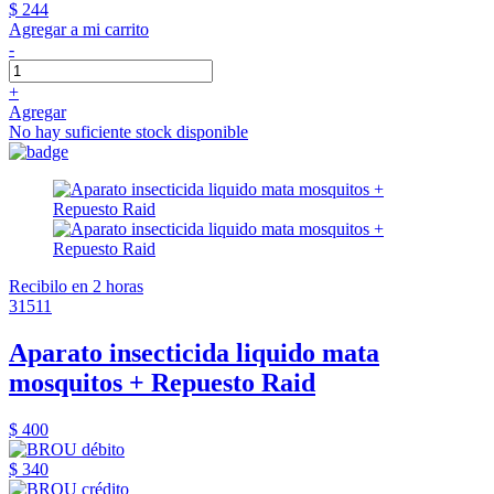
$ 244
Agregar a mi carrito
-
+
Agregar
No hay suficiente stock disponible
Recibilo en 2 horas
31511
Aparato insecticida liquido mata
mosquitos + Repuesto Raid
$ 400
$ 340