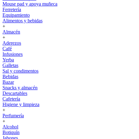
Mouse pad y apoya muñeca
Ferretería
Equipamiento
Alimentos y bebidas
+
Almacén
+
Aderezos
Café
Infusiones
Yerba
Galletas
Sal y condimentos
Bebidas
Bazar
Snacks y almacén
Descartables
Cafetería
Higiene y limpieza
+
Perfumería
+
Alcohol
Botiquín
Jabones