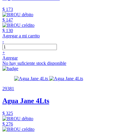
$ 173
$ 147
$ 130
Agregar a mi carrito
-
+
Agregar
No hay suficiente stock disponible
29381
Agua Jane 4Lts
$ 325
$ 276