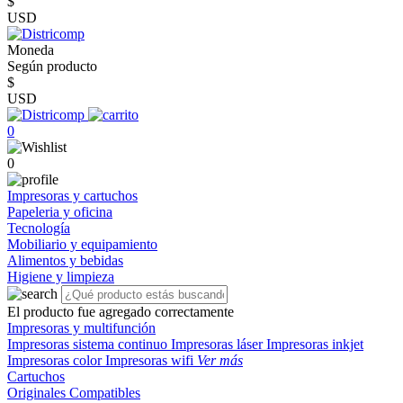
$
USD
Moneda
Según producto
$
USD
0
0
Impresoras y cartuchos
Papeleria y oficina
Tecnología
Mobiliario y equipamiento
Alimentos y bebidas
Higiene y limpieza
El producto fue agregado correctamente
Impresoras y multifunción
Impresoras sistema continuo
Impresoras láser
Impresoras inkjet
Impresoras color
Impresoras wifi
Ver más
Cartuchos
Originales
Compatibles