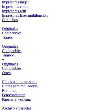
Impresoras inkjet
Impresoras color
Impresoras wifi
Impresoras láser multifunción
Cartuchos
+
Originales
Compatibles
Toners
+
Originales
Compatibles
Tambor
+
Originales
Compatibles
Otros
+
Cintas para impresoras
Cintas para rotuladoras
Rodillos
Fotoconductor
Papeleria y oficina
+
Archivo y carpetas