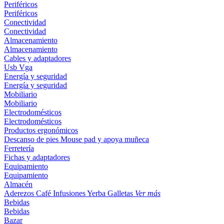
Periféricos
Periféricos
Conectividad
Conectividad
Almacenamiento
Almacenamiento
Cables y adaptadores
Usb
Vga
Energía y seguridad
Energía y seguridad
Mobiliario
Mobiliario
Electrodomésticos
Electrodomésticos
Productos ergonómicos
Descanso de pies
Mouse pad y apoya muñeca
Ferretería
Fichas y adaptadores
Equipamiento
Equipamiento
Almacén
Aderezos
Café
Infusiones
Yerba
Galletas
Ver más
Bebidas
Bebidas
Bazar