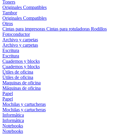
Toners
Originales
Compatibles
Tambor
Originales
Compatibles
Otros
Cintas para impresoras
Cintas para rotuladoras
Rodillos
Fotoconductor
Archivo y carpetas
Archivo y carpetas
Escritura
Escritura
Cuadernos y blocks
Cuadernos y blocks
Útiles de oficina
Útiles de oficina
Maquinas de oficina
Máquinas de oficina
Papel
Papel
Mochilas y cartucheras
Mochilas y cartucheras
Informática
Informática
Notebooks
Notebooks