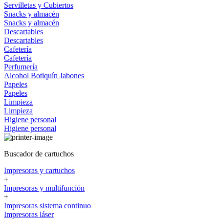
Servilletas y Cubiertos
Snacks y almacén
Snacks y almacén
Descartables
Descartables
Cafetería
Cafetería
Perfumería
Alcohol
Botiquín
Jabones
Papeles
Papeles
Limpieza
Limpieza
Higiene personal
Higiene personal
Buscador de cartuchos
Impresoras y cartuchos
+
Impresoras y multifunción
+
Impresoras sistema continuo
Impresoras láser