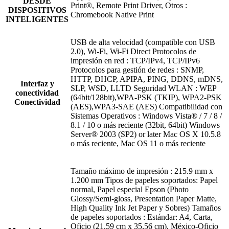
DESDE
Print®, Remote Print Driver, Otros :
DISPOSITIVOS
Chromebook Native Print
INTELIGENTES
USB de alta velocidad (compatible con USB
2.0), Wi-Fi, Wi-Fi Direct Protocolos de
impresión en red : TCP/IPv4, TCP/IPv6
Protocolos para gestión de redes : SNMP,
HTTP, DHCP, APIPA, PING, DDNS, mDNS,
Interfaz y
SLP, WSD, LLTD Seguridad WLAN : WEP
conectividad
(64bit/128bit),WPA-PSK (TKIP), WPA2-PSK
Conectividad
(AES),WPA3-SAE (AES) Compatibilidad con
Sistemas Operativos : Windows Vista® / 7 / 8 /
8.1 / 10 o más reciente (32bit, 64bit) Windows
Server® 2003 (SP2) or later Mac OS X 10.5.8
o más reciente, Mac OS 11 o más reciente
Tamaño máximo de impresión : 215.9 mm x
1.200 mm Tipos de papeles soportados: Papel
normal, Papel especial Epson (Photo
Glossy/Semi-gloss, Presentation Paper Matte,
High Quality Ink Jet Paper y Sobres) Tamaños
de papeles soportados : Estándar: A4, Carta,
Oficio (21,59 cm x 35,56 cm), México-Oficio