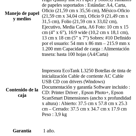
de papeles soportados : Estándar: A4, Carta,
Oficio (21,59 cm x 35,56 cm), México-Oficio
Manejo de papel
(21,59 cm x 34,04 cm), Oficio 9 (21,49 cm x
y medios
31,5 cm), Folio (21,59 cm x 33,02 cm),
Ejecutivo, Media Carta, A6 Foto: 10 cm x 15
cm (4” x 6”), 16:9 wide (10,2 cm x 18,1 cm),
13 cm x 18 cm (5” x 7”) Sobres: #10 Definido
por el usuario: 54 mm x 86 mm – 215.9 mm x
1.200 mm Capacidad de carga : Alimentación
trasera: hasta 100 hojas (A4/Carta)
Impresora EcoTank L3250 Botellas de tinta de
inicialización Cable de corriente AC Cable
USB CD con drivers (Windows)
Documentación y garantía Software incluido :
Contenido de la
CD: Printer Driver , Epson Photo+, Epson
caja
ScanSmart Dimensiones (ancho x profundidad
x altura) : Abierto: 37.5 cm x 57.8 cm x 25.3
cm – Cerrado: 37.5 cm x 34.7 cm x 17.9 cm
Peso : 3,9 kg
Garantía
1 año.