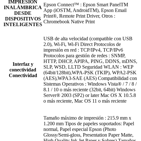
IMPRESIÓN
Epson Connect™ : Epson Smart PanelTM
INALÁMBRICA
App (iOSTM, AndroidTM), Epson Email
DESDE
Print®, Remote Print Driver, Otros :
DISPOSITIVOS
Chromebook Native Print
INTELIGENTES
USB de alta velocidad (compatible con USB
2.0), Wi-Fi, Wi-Fi Direct Protocolos de
impresión en red : TCP/IPv4, TCP/IPv6
Protocolos para gestión de redes : SNMP,
HTTP, DHCP, APIPA, PING, DDNS, mDNS,
Interfaz y
SLP, WSD, LLTD Seguridad WLAN : WEP
conectividad
(64bit/128bit),WPA-PSK (TKIP), WPA2-PSK
Conectividad
(AES),WPA3-SAE (AES) Compatibilidad con
Sistemas Operativos : Windows Vista® / 7 / 8 /
8.1 / 10 o más reciente (32bit, 64bit) Windows
Server® 2003 (SP2) or later Mac OS X 10.5.8
o más reciente, Mac OS 11 o más reciente
Tamaño máximo de impresión : 215.9 mm x
1.200 mm Tipos de papeles soportados: Papel
normal, Papel especial Epson (Photo
Glossy/Semi-gloss, Presentation Paper Matte,
High Quality Ink Jet Paper y Sobres) Tamaños