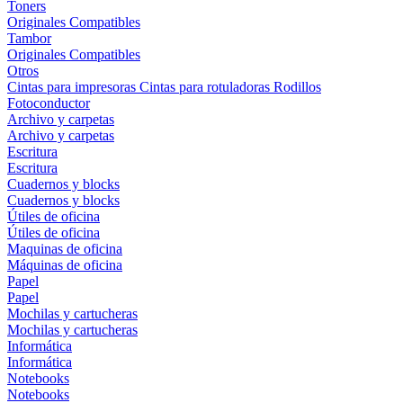
Toners
Originales
Compatibles
Tambor
Originales
Compatibles
Otros
Cintas para impresoras
Cintas para rotuladoras
Rodillos
Fotoconductor
Archivo y carpetas
Archivo y carpetas
Escritura
Escritura
Cuadernos y blocks
Cuadernos y blocks
Útiles de oficina
Útiles de oficina
Maquinas de oficina
Máquinas de oficina
Papel
Papel
Mochilas y cartucheras
Mochilas y cartucheras
Informática
Informática
Notebooks
Notebooks