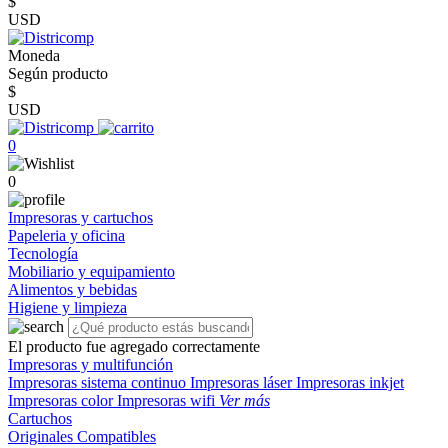
$
USD
Moneda
Según producto
$
USD
0
0
Impresoras y cartuchos
Papeleria y oficina
Tecnología
Mobiliario y equipamiento
Alimentos y bebidas
Higiene y limpieza
El producto fue agregado correctamente
Impresoras y multifunción
Impresoras sistema continuo
Impresoras láser
Impresoras inkjet
Impresoras color
Impresoras wifi
Ver más
Cartuchos
Originales
Compatibles