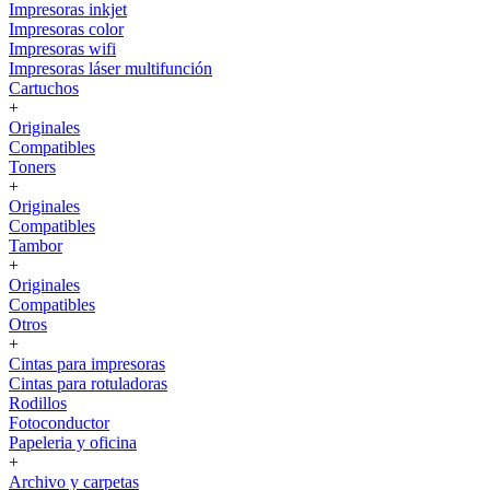
Impresoras inkjet
Impresoras color
Impresoras wifi
Impresoras láser multifunción
Cartuchos
+
Originales
Compatibles
Toners
+
Originales
Compatibles
Tambor
+
Originales
Compatibles
Otros
+
Cintas para impresoras
Cintas para rotuladoras
Rodillos
Fotoconductor
Papeleria y oficina
+
Archivo y carpetas