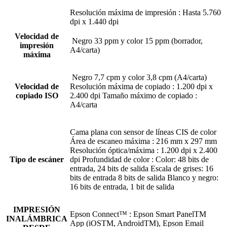
Resolución máxima de impresión : Hasta 5.760
dpi x 1.440 dpi
Velocidad de
Negro 33 ppm y color 15 ppm (borrador,
impresión
A4/carta)
máxima
Negro 7,7 cpm y color 3,8 cpm (A4/carta)
Velocidad de
Resolución máxima de copiado : 1.200 dpi x
copiado ISO
2.400 dpi Tamaño máximo de copiado :
A4/carta
Cama plana con sensor de líneas CIS de color
Área de escaneo máxima : 216 mm x 297 mm
Resolución óptica/máxima : 1.200 dpi x 2.400
Tipo de escáner
dpi Profundidad de color : Color: 48 bits de
entrada, 24 bits de salida Escala de grises: 16
bits de entrada 8 bits de salida Blanco y negro:
16 bits de entrada, 1 bit de salida
IMPRESIÓN
Epson Connect™ : Epson Smart PanelTM
INALÁMBRICA
App (iOSTM, AndroidTM), Epson Email