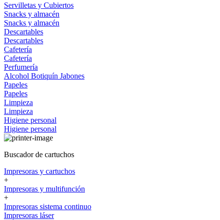
Servilletas y Cubiertos
Snacks y almacén
Snacks y almacén
Descartables
Descartables
Cafetería
Cafetería
Perfumería
Alcohol
Botiquín
Jabones
Papeles
Papeles
Limpieza
Limpieza
Higiene personal
Higiene personal
Buscador de cartuchos
Impresoras y cartuchos
+
Impresoras y multifunción
+
Impresoras sistema continuo
Impresoras láser