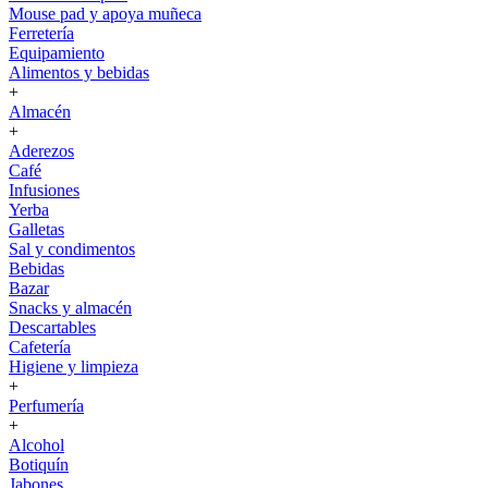
Mouse pad y apoya muñeca
Ferretería
Equipamiento
Alimentos y bebidas
+
Almacén
+
Aderezos
Café
Infusiones
Yerba
Galletas
Sal y condimentos
Bebidas
Bazar
Snacks y almacén
Descartables
Cafetería
Higiene y limpieza
+
Perfumería
+
Alcohol
Botiquín
Jabones