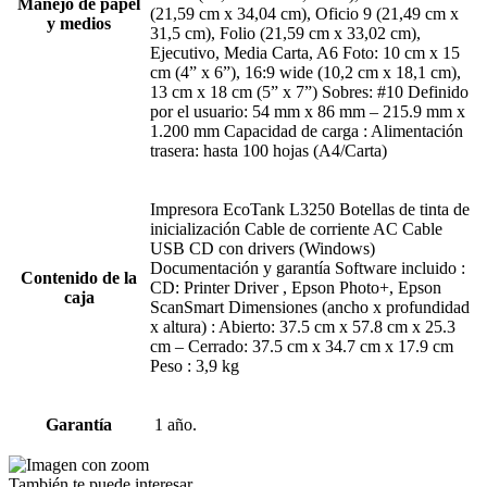
Manejo de papel
(21,59 cm x 34,04 cm), Oficio 9 (21,49 cm x
y medios
31,5 cm), Folio (21,59 cm x 33,02 cm),
Ejecutivo, Media Carta, A6 Foto: 10 cm x 15
cm (4” x 6”), 16:9 wide (10,2 cm x 18,1 cm),
13 cm x 18 cm (5” x 7”) Sobres: #10 Definido
por el usuario: 54 mm x 86 mm – 215.9 mm x
1.200 mm Capacidad de carga : Alimentación
trasera: hasta 100 hojas (A4/Carta)
Impresora EcoTank L3250 Botellas de tinta de
inicialización Cable de corriente AC Cable
USB CD con drivers (Windows)
Documentación y garantía Software incluido :
Contenido de la
CD: Printer Driver , Epson Photo+, Epson
caja
ScanSmart Dimensiones (ancho x profundidad
x altura) : Abierto: 37.5 cm x 57.8 cm x 25.3
cm – Cerrado: 37.5 cm x 34.7 cm x 17.9 cm
Peso : 3,9 kg
Garantía
1 año.
También te puede interesar