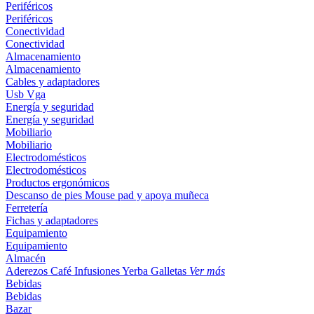
Periféricos
Periféricos
Conectividad
Conectividad
Almacenamiento
Almacenamiento
Cables y adaptadores
Usb
Vga
Energía y seguridad
Energía y seguridad
Mobiliario
Mobiliario
Electrodomésticos
Electrodomésticos
Productos ergonómicos
Descanso de pies
Mouse pad y apoya muñeca
Ferretería
Fichas y adaptadores
Equipamiento
Equipamiento
Almacén
Aderezos
Café
Infusiones
Yerba
Galletas
Ver más
Bebidas
Bebidas
Bazar