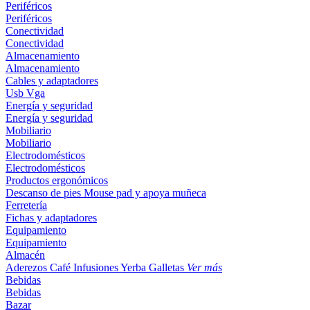
Periféricos
Periféricos
Conectividad
Conectividad
Almacenamiento
Almacenamiento
Cables y adaptadores
Usb
Vga
Energía y seguridad
Energía y seguridad
Mobiliario
Mobiliario
Electrodomésticos
Electrodomésticos
Productos ergonómicos
Descanso de pies
Mouse pad y apoya muñeca
Ferretería
Fichas y adaptadores
Equipamiento
Equipamiento
Almacén
Aderezos
Café
Infusiones
Yerba
Galletas
Ver más
Bebidas
Bebidas
Bazar