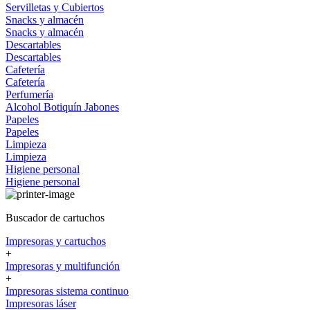
Servilletas y Cubiertos
Snacks y almacén
Snacks y almacén
Descartables
Descartables
Cafetería
Cafetería
Perfumería
Alcohol
Botiquín
Jabones
Papeles
Papeles
Limpieza
Limpieza
Higiene personal
Higiene personal
Buscador de cartuchos
Impresoras y cartuchos
+
Impresoras y multifunción
+
Impresoras sistema continuo
Impresoras láser