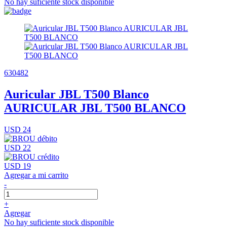
No hay suficiente stock disponible
630482
Auricular JBL T500 Blanco
AURICULAR JBL T500 BLANCO
USD 24
USD 22
USD 19
Agregar a mi carrito
-
+
Agregar
No hay suficiente stock disponible