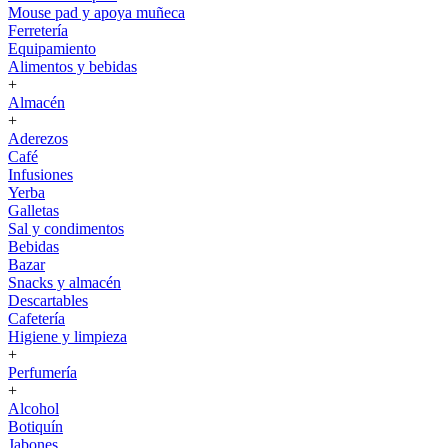
Mouse pad y apoya muñeca
Ferretería
Equipamiento
Alimentos y bebidas
+
Almacén
+
Aderezos
Café
Infusiones
Yerba
Galletas
Sal y condimentos
Bebidas
Bazar
Snacks y almacén
Descartables
Cafetería
Higiene y limpieza
+
Perfumería
+
Alcohol
Botiquín
Jabones