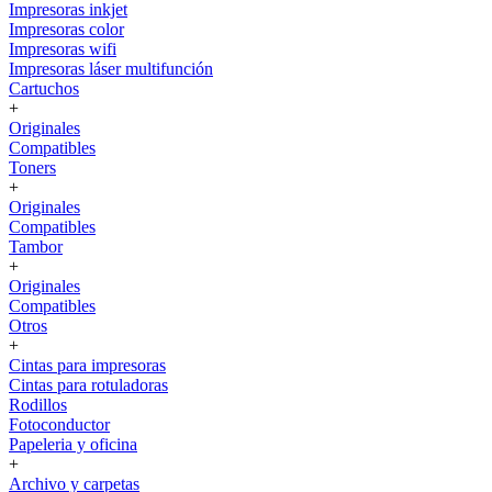
Impresoras inkjet
Impresoras color
Impresoras wifi
Impresoras láser multifunción
Cartuchos
+
Originales
Compatibles
Toners
+
Originales
Compatibles
Tambor
+
Originales
Compatibles
Otros
+
Cintas para impresoras
Cintas para rotuladoras
Rodillos
Fotoconductor
Papeleria y oficina
+
Archivo y carpetas