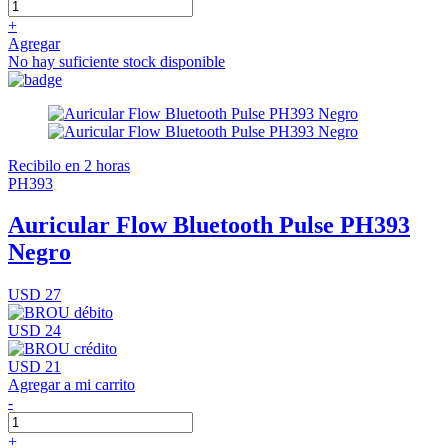
+
Agregar
No hay suficiente stock disponible
Recibilo en 2 horas
PH393
Auricular Flow Bluetooth Pulse PH393
Negro
USD 27
USD 24
USD 21
Agregar a mi carrito
-
+