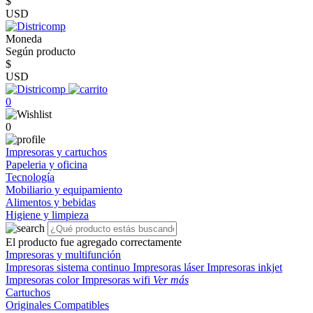
$
USD
Moneda
Según producto
$
USD
0
0
Impresoras y cartuchos
Papeleria y oficina
Tecnología
Mobiliario y equipamiento
Alimentos y bebidas
Higiene y limpieza
El producto fue agregado correctamente
Impresoras y multifunción
Impresoras sistema continuo
Impresoras láser
Impresoras inkjet
Impresoras color
Impresoras wifi
Ver más
Cartuchos
Originales
Compatibles